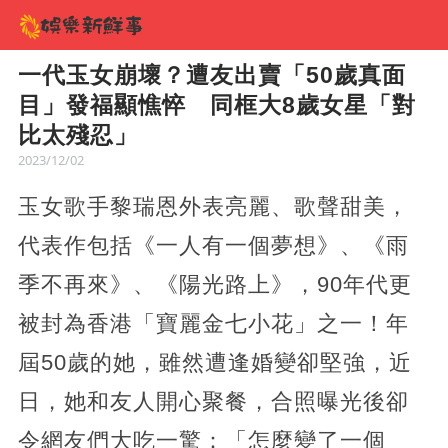
一代玉女崩壞？遭友出賣「50歲真面
目」發福顯憔悴 同框大8歲女星「對
比太殘忍」
2023/12/02
玉女歌手黎瑞恩外表亮麗、歌聲甜美，
代表作包括《一人有一個夢想》、《雨
季不再來》、《陽光路上》，90年代更
被封為香港「寶麗金七小花」之一！年
屆50歲的她，雖然遭逢婚變卻堅強，近
日，她和友人開心聚餐，合照曝光後卻
令網友們大吃一驚：「怎麼變了一個