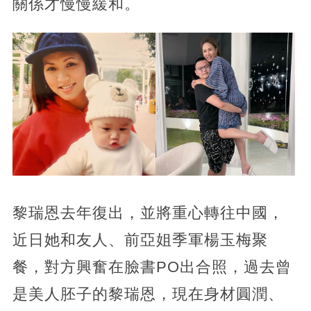
關係才慢慢緩和。
黎瑞恩去年復出，並將重心轉往中國，
近日她和友人、前亞姐季軍楊玉梅聚
餐，對方興奮在臉書PO出合照，過去曾
是美人胚子的黎瑞恩，現在身材圓潤、