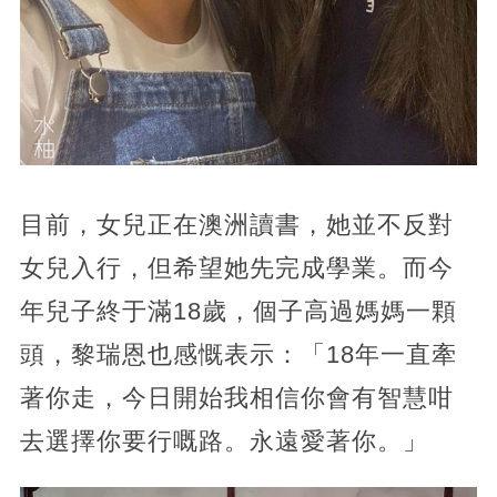
目前，女兒正在澳洲讀書，她並不反對
女兒入行，但希望她先完成學業。而今
年兒子終于滿18歲，個子高過媽媽一顆
頭，黎瑞恩也感慨表示：「18年一直牽
著你走，今日開始我相信你會有智慧咁
去選擇你要行嘅路。永遠愛著你。」