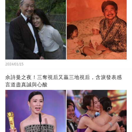
2024/01/15
佘詩曼之夜！三奪視后又贏三地視后，含淚發表感
言道盡真誠與心酸