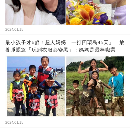
2024/01/15
最小孩子才6歲！超人媽媽「一打四環島45天」 放
養睡賬篷「玩到衣服都變黑」：媽媽是最棒職業
2024/01/15