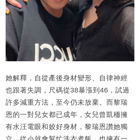
她解釋，自從產後身材變形、自律神經
也跟著失調，尺碼從38暴漲到46，試過
許多減重方法，至今仍未放棄。而黎瑞
恩的一對兒女都已成年，女兒曾凱栭擁
有水汪電眼和姣好身材，黎瑞恩讚她獨
立，從小就會幫忙洗衣煮飯，也擁有一