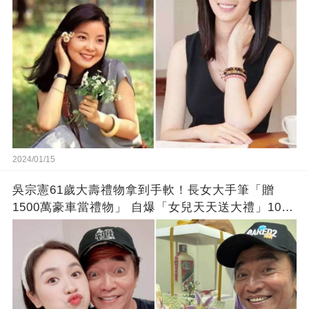
錯!
2024/01/15
吳宗憲61歲大壽禮物拿到手軟！長女大手筆「贈
1500萬豪車當禮物」 自爆「女兒天天送大禮」10年
徒弟也不甘示弱!