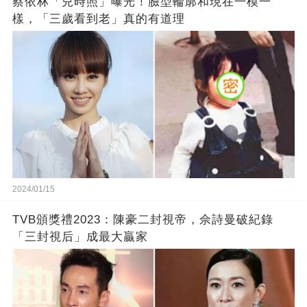
蔡依林「兒時照」曝光！臉型輪廓和現在一模一
樣，「三歲看到老」真的有道理
2024/01/15
TVB頒獎禮2023：陳豪二封視帝，佘詩曼破紀錄
「三封視后」成最大贏家