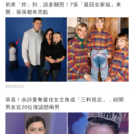
初來「炸」到，請多關照！7張「最囧全家福」來
襲，張張都有亮點
2024/01/15
恭喜！佘詩曼奪最佳女主角成「三料視后」，緋聞
男友近20位僅認戀兩男