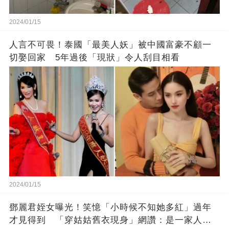
2024/01/15
人言不可畏！泰國「最美人妖」被中國富豪不顧一
切娶回家 5年過後「現狀」令人刮目相看
2024/01/15
鄧麗君姪女曝光！笑憶「小時候不知她多紅」過年
才見得到 「穿姑姑舊衣現身」網讚：是一家人沒