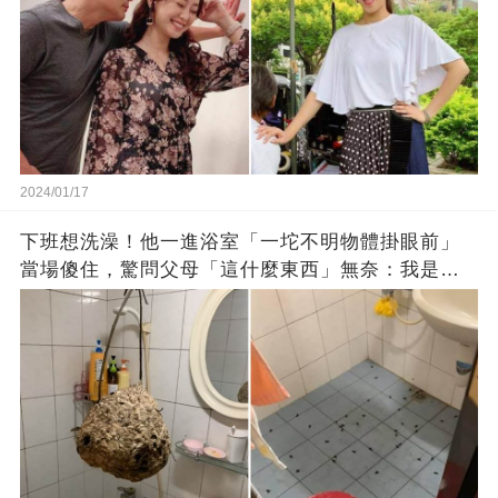
2024/01/17
下班想洗澡！他一進浴室「一坨不明物體掛眼前」
當場傻住，驚問父母「這什麼東西」無奈：我是親
生的嗎？