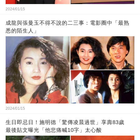
2024/01/15
成龍與張曼玉不得不說的二三事：電影圈中「最熟
悉的陌生人」
2024/01/15
生日即忌日！施明德「驚傳凌晨過世」享壽83歲
最後貼文曝光「他悲痛喊10字」太心酸