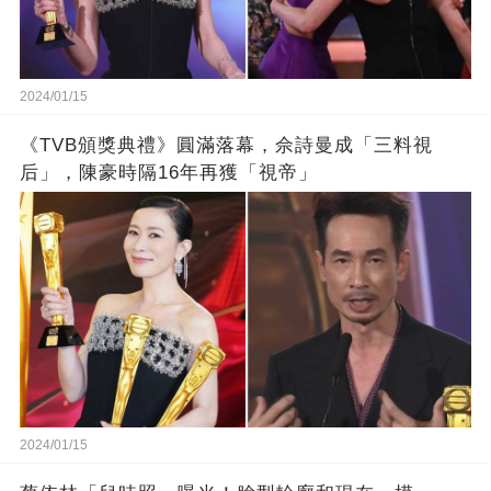
2024/01/15
《TVB頒獎典禮》圓滿落幕，佘詩曼成「三料視
后」，陳豪時隔16年再獲「視帝」
2024/01/15