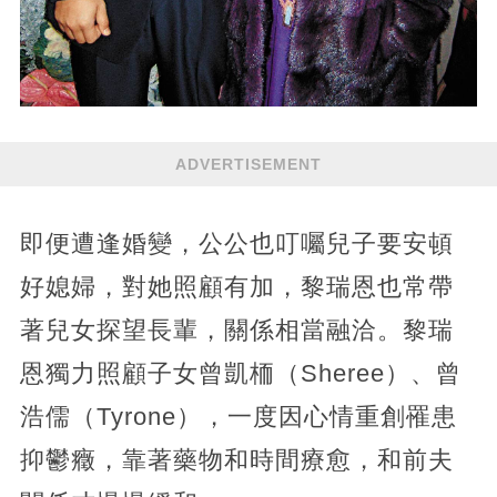
ADVERTISEMENT
即便遭逢婚變，公公也叮囑兒子要安頓
好媳婦，對她照顧有加，黎瑞恩也常帶
著兒女探望長輩，關係相當融洽。黎瑞
恩獨力照顧子女曾凱栭（Sheree）、曾
浩儒（Tyrone），一度因心情重創罹患
抑鬱癥，靠著藥物和時間療愈，和前夫