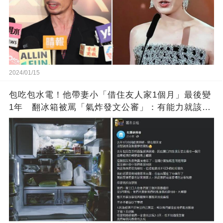
2024/01/15
包吃包水電！他帶妻小「借住友人家1個月」最後變
1年 翻冰箱被罵「氣炸發文公審」：有能力就該大
方