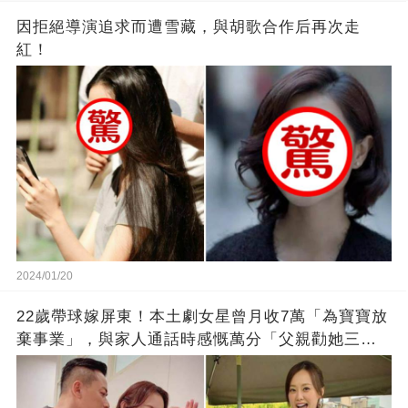
因拒絕導演追求而遭雪藏，與胡歌合作后再次走
紅！
2024/01/20
22歲帶球嫁屏東！本土劇女星曾月收7萬「為寶寶放
棄事業」，與家人通話時感慨萬分「父親勸她三
思」：只有過一次眼淚