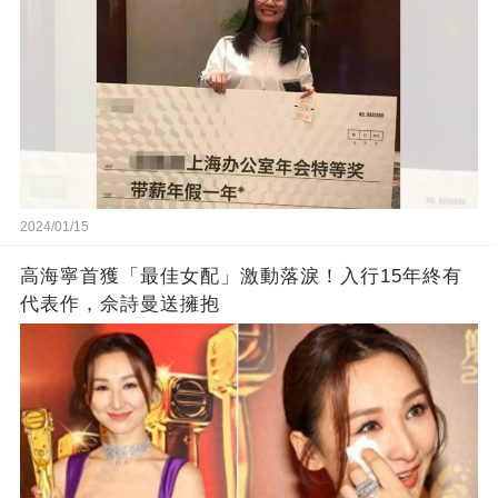
2024/01/15
高海寧首獲「最佳女配」激動落淚！入行15年終有
代表作，佘詩曼送擁抱