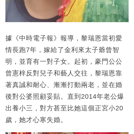
據《中時電子報》報導，黎瑞恩當初愛
情長跑7年，嫁給了金利來太子爺曾智
明，並育有一對子女。起初，豪門公公
曾憲梓反對兒子和藝人交往，黎瑞恩靠
著真誠和耐心、漸漸打動兩老，並在婚
後對公婆照顧妥貼。直到2014年老公爆
出養小三，對方甚至比她這個正宮小20
歲，她才心寒失婚。