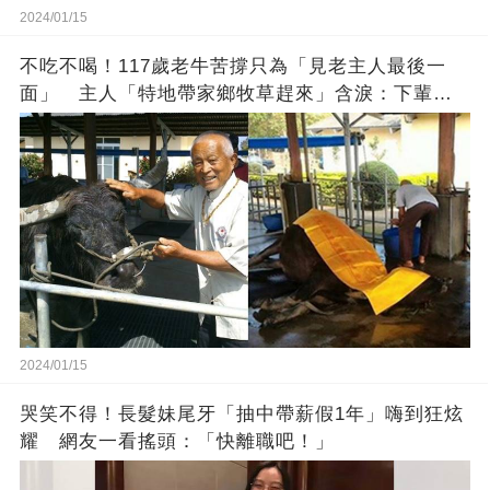
2024/01/15
不吃不喝！117歲老牛苦撐只為「見老主人最後一
面」 主人「特地帶家鄉牧草趕來」含淚：下輩子
找個好人家
2024/01/15
哭笑不得！長髮妹尾牙「抽中帶薪假1年」嗨到狂炫
耀 網友一看搖頭：「快離職吧！」