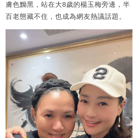
膚色黝黑，站在大8歲的楊玉梅旁邊，半
百老態藏不住，也成為網友熱議話題。