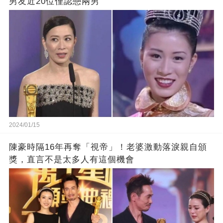
男友近20位僅認戀兩男
2024/01/15
陳豪時隔16年再奪「視帝」！老婆激動落淚親自頒
獎，直言不是太多人有這個機會