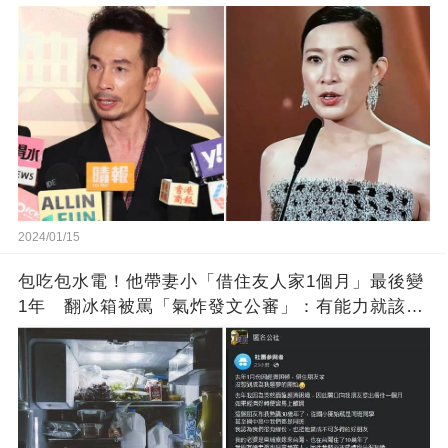
2024/01/15
包吃包水電！他帶妻小「借住友人家1個月」最後變
1年 翻冰箱被罵「氣炸發文公審」：有能力就該大
方