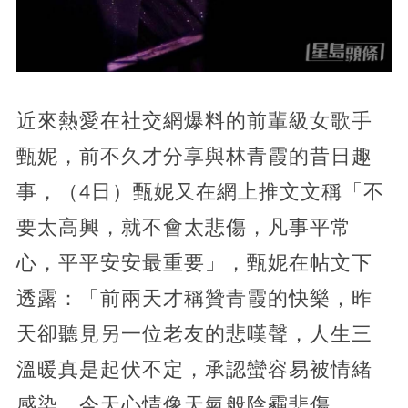
近來熱愛在社交網爆料的前輩級女歌手
甄妮，前不久才分享與林青霞的昔日趣
事，（4日）甄妮又在網上推文文稱「不
要太高興，就不會太悲傷，凡事平常
心，平平安安最重要」，甄妮在帖文下
透露：「前兩天才稱贊青霞的快樂，昨
天卻聽見另一位老友的悲嘆聲，人生三
溫暖真是起伏不定，承認蠻容易被情緒
感染，今天心情像天氣般陰霾悲傷。