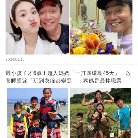
2024/01/15
最小孩子才6歲！超人媽媽「一打四環島45天」 放
養睡賬篷「玩到衣服都變黑」：媽媽是最棒職業