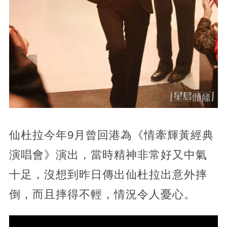
仙杜拉今年9月曾回港為《情牽輝黃經典
演唱會》演出，當時精神非常好又中氣
十足，沒想到昨日傳出仙杜拉出意外摔
倒，而且摔得不輕，情況令人憂心。