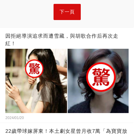
下一頁
因拒絕導演追求而遭雪藏，與胡歌合作后再次走
紅！
2024/01/20
22歲帶球嫁屏東！本土劇女星曾月收7萬「為寶寶放