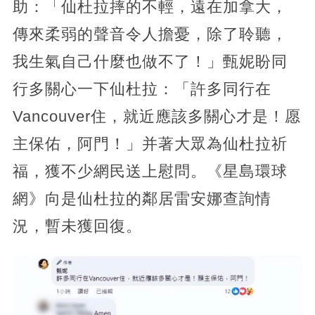
助：「仙杜拉摔的不輕，遠在加拿大，
傳來柔弱的聲音令人擔憂，除了聆聽，
我生氣自己什麼也做不了！」甄妮盼同
行多關心一下仙杜拉：「許多同行在
Vancouver住，就近應該多關心才是！愿
主保佑，阿門！」并著大眾為仙杜拉祈
福，獲不少網民送上慰問。《星島環球
網》向是仙杜拉的鄰居雷安娜查詢情
況，暫未獲回復。