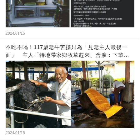
2024/01/15
不吃不喝！117歲老牛苦撐只為「見老主人最後一
面」 主人「特地帶家鄉牧草趕來」含淚：下輩子
找個好人家
2024/01/15