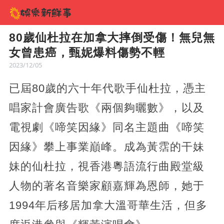
80歲仙杜拉在加拿大摔倒受傷！無兒無
女曾患癌，甄妮爆料傷勢不輕
2023/12/05
已屆80歲的六十年代歌手仙杜拉，憑主
唱家計會廣告歌《兩個夠曬數》，以及
電視劇《啼笑因緣》同名主題曲《啼笑
因緣》攀上事業巔峰。成為黃霑的干妹
妹的仙杜拉，視香港粵語流行曲殿堂級
人物的著名音樂家顧嘉輝為恩師，她于
1994年后移居加拿大溫哥華生活，但多