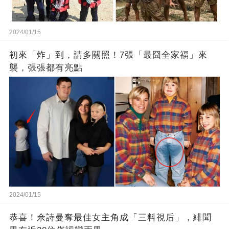
2024/01/15
初來「炸」到，請多關照！7張「最囧全家福」來
襲，張張都有亮點
2024/01/15
恭喜！佘詩曼奪最佳女主角成「三料視后」，緋聞