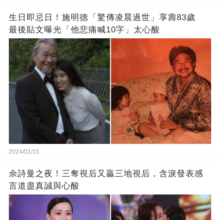
生日即忌日！施明德「驚傳凌晨過世」享壽83歲
最後貼文曝光「他悲痛喊10字」太心酸
2024/01/15
佘詩曼之夜！三奪視后又贏三地視后，含淚發表感
言道盡真誠與心酸