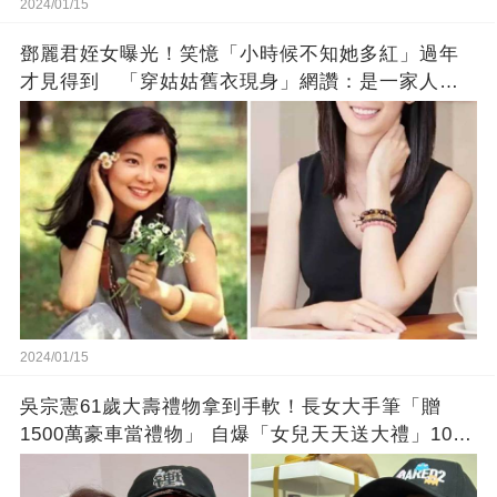
2024/01/15
鄧麗君姪女曝光！笑憶「小時候不知她多紅」過年
才見得到 「穿姑姑舊衣現身」網讚：是一家人沒
錯!
2024/01/15
吳宗憲61歲大壽禮物拿到手軟！長女大手筆「贈
1500萬豪車當禮物」 自爆「女兒天天送大禮」10年
徒弟也不甘示弱!