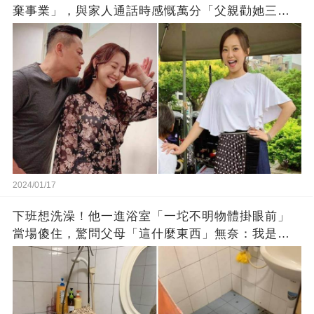
棄事業」，與家人通話時感慨萬分「父親勸她三
思」：只有過一次眼淚
2024/01/17
下班想洗澡！他一進浴室「一坨不明物體掛眼前」
當場傻住，驚問父母「這什麼東西」無奈：我是親
生的嗎？