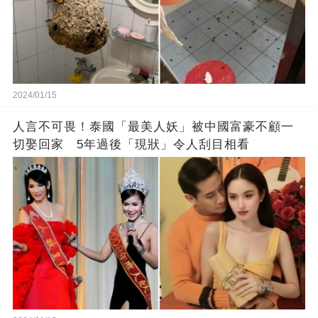
2024/01/15
人言不可畏！泰國「最美人妖」被中國富豪不顧一
切娶回家 5年過後「現狀」令人刮目相看