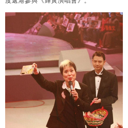
度返港參與《輝黃演唱會》。