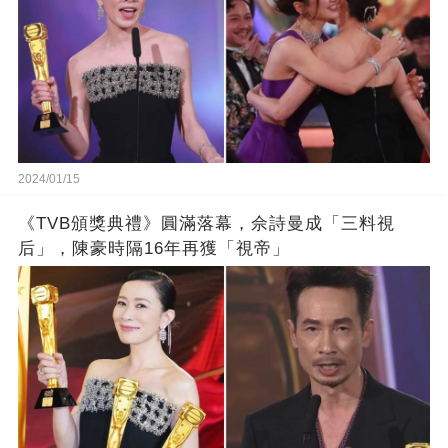
2024/01/15
《TVB頒獎典禮》圓滿落幕，佘詩曼成「三料視
后」，陳豪時隔16年再獲「視帝」