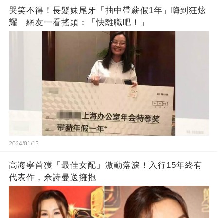
哭笑不得！長髮妹尾牙「抽中帶薪假1年」嗨到狂炫
耀 網友一看搖頭：「快離職吧！」
2024/01/15
高海寧首獲「最佳女配」激動落淚！入行15年終有
代表作，佘詩曼送擁抱