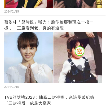
2024/01/15
蔡依林「兒時照」曝光！臉型輪廓和現在一模一
樣，「三歲看到老」真的有道理
2024/01/15
TVB頒獎禮2023：陳豪二封視帝，佘詩曼破紀錄
「三封視后」成最大贏家