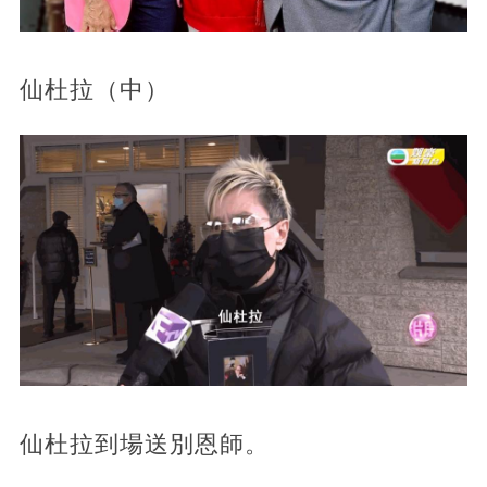
仙杜拉（中）
仙杜拉到場送別恩師。