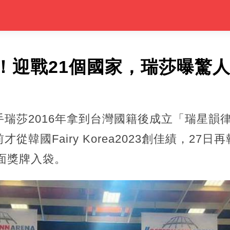
！迎戰21個國家，瑞莎曝驚
瑞莎2016年拿到台灣國籍後成立「瑞星韻
從韓國Fairy Korea2023創佳績，27
3共十面獎牌入袋。