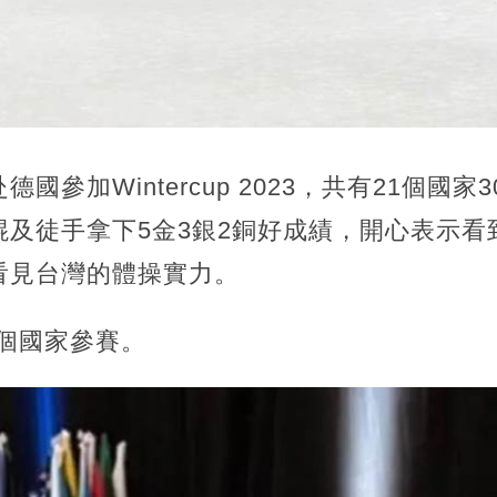
國參加Wintercup 2023，共有21個國
棍及徒手拿下5金3銀2銅好成績，開心表示看
看見台灣的體操實力。
共21個國家參賽。