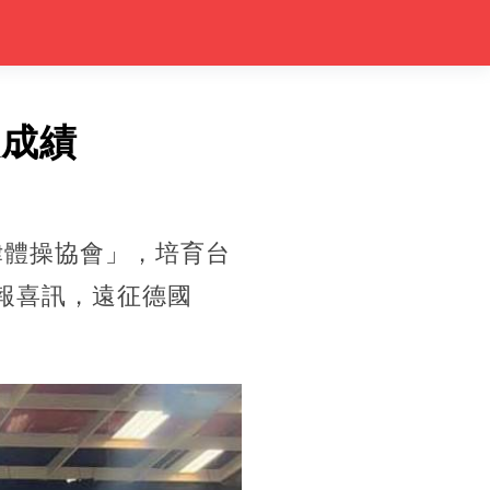
人成績
律體操協會」，培育台
日再報喜訊，遠征德國