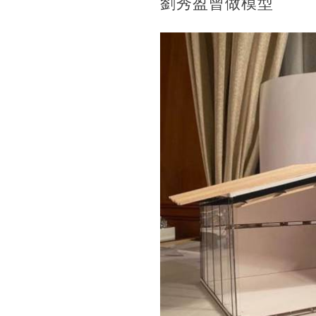
劉秀盈曾做模型