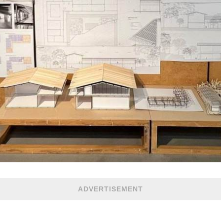
ADVERTISEMENT