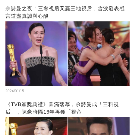
佘詩曼之夜！三奪視后又贏三地視后，含淚發表感
言道盡真誠與心酸
2024/01/15
《TVB頒獎典禮》圓滿落幕，佘詩曼成「三料視
后」，陳豪時隔16年再獲「視帝」