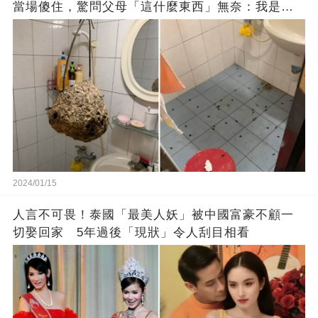
當場傻住，驚問父母「這什麼東西」無奈：我是親
生的嗎？
2024/01/15
人言不可畏！泰國「最美人妖」被中國富豪不顧一
切娶回家 5年過後「現狀」令人刮目相看