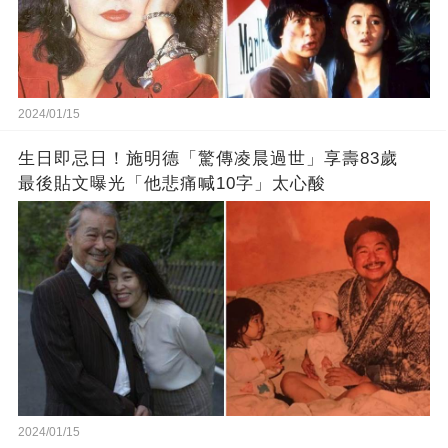
2024/01/15
生日即忌日！施明德「驚傳凌晨過世」享壽83歲
最後貼文曝光「他悲痛喊10字」太心酸
2024/01/15