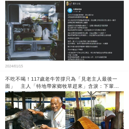
方
2024/01/15
不吃不喝！117歲老牛苦撐只為「見老主人最後一
面」 主人「特地帶家鄉牧草趕來」含淚：下輩子
找個好人家