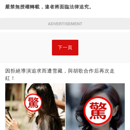
嚴禁無授權轉載，違者將面臨法律追究。
ADVERTISEMENT
下一頁
因拒絕導演追求而遭雪藏，與胡歌合作后再次走
紅！