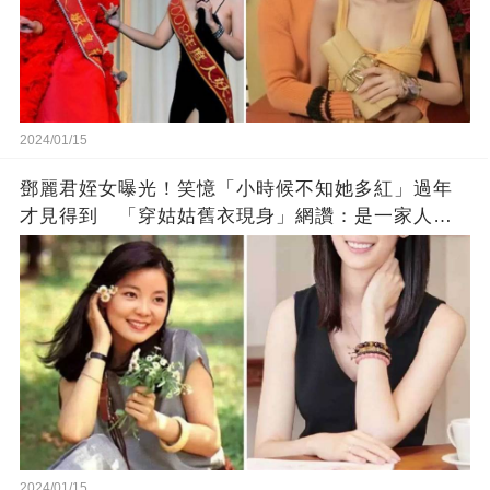
2024/01/15
鄧麗君姪女曝光！笑憶「小時候不知她多紅」過年
才見得到 「穿姑姑舊衣現身」網讚：是一家人沒
錯!
2024/01/15