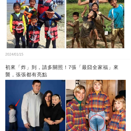
2024/01/15
初來「炸」到，請多關照！7張「最囧全家福」來
襲，張張都有亮點