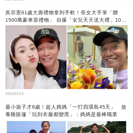
吳宗憲61歲大壽禮物拿到手軟！長女大手筆「贈
1500萬豪車當禮物」 自爆「女兒天天送大禮」10年
徒弟也不甘示弱!
2024/01/15
最小孩子才6歲！超人媽媽「一打四環島45天」 放
養睡賬篷「玩到衣服都變黑」：媽媽是最棒職業