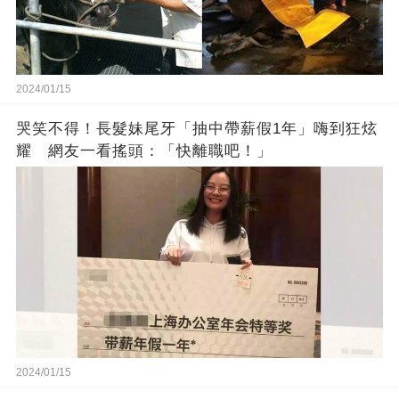
2024/01/15
哭笑不得！長髮妹尾牙「抽中帶薪假1年」嗨到狂炫
耀 網友一看搖頭：「快離職吧！」
2024/01/15