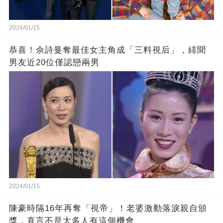
2024/01/15
恭喜！佘詩曼奪最佳女主角成「三料視后」，緋聞
男友近20位僅認戀兩男
2024/01/15
陳豪時隔16年再奪「視帝」！老婆激動落淚親自頒
獎，直言不是太多人有這個機會