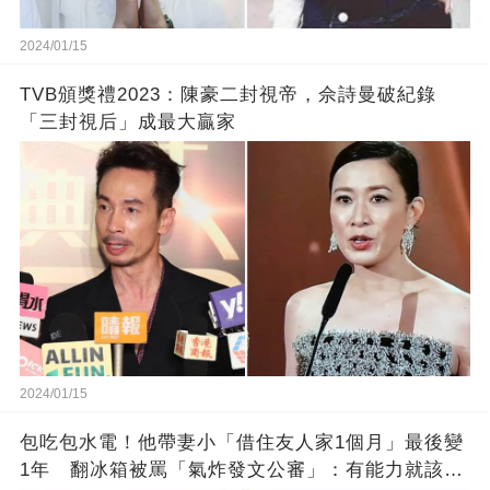
2024/01/15
TVB頒獎禮2023：陳豪二封視帝，佘詩曼破紀錄
「三封視后」成最大贏家
2024/01/15
包吃包水電！他帶妻小「借住友人家1個月」最後變
1年 翻冰箱被罵「氣炸發文公審」：有能力就該大