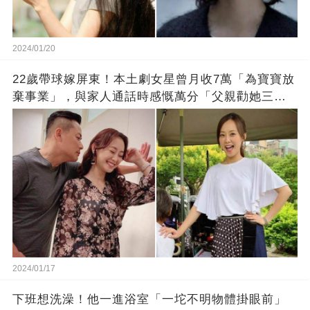
2024/01/20
22歲帶球嫁屏東！本土劇女星曾月收7萬「為寶寶放
棄事業」，與家人通話時感慨萬分「父親勸她三
思」：只有過一次眼淚
2024/01/17
下班想洗澡！他一進浴室「一坨不明物體掛眼前」