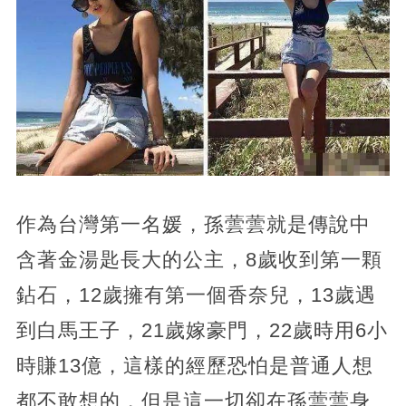
作為台灣第一名媛，孫蕓蕓就是傳說中
含著金湯匙長大的公主，8歲收到第一顆
鉆石，12歲擁有第一個香奈兒，13歲遇
到白馬王子，21歲嫁豪門，22歲時用6小
時賺13億，這樣的經歷恐怕是普通人想
都不敢想的，但是這一切卻在孫蕓蕓身