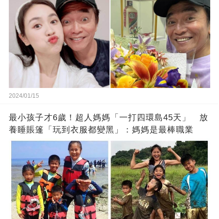
2024/01/15
最小孩子才6歲！超人媽媽「一打四環島45天」 放
養睡賬篷「玩到衣服都變黑」：媽媽是最棒職業