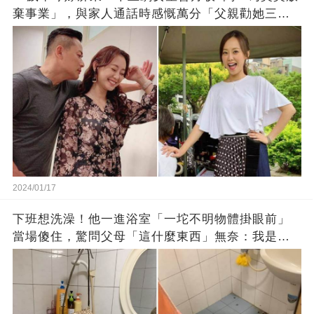
棄事業」，與家人通話時感慨萬分「父親勸她三
思」：只有過一次眼淚
2024/01/17
下班想洗澡！他一進浴室「一坨不明物體掛眼前」
當場傻住，驚問父母「這什麼東西」無奈：我是親
生的嗎？