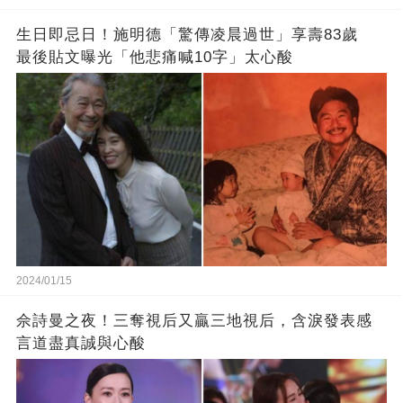
生日即忌日！施明德「驚傳凌晨過世」享壽83歲
最後貼文曝光「他悲痛喊10字」太心酸
2024/01/15
佘詩曼之夜！三奪視后又贏三地視后，含淚發表感
言道盡真誠與心酸