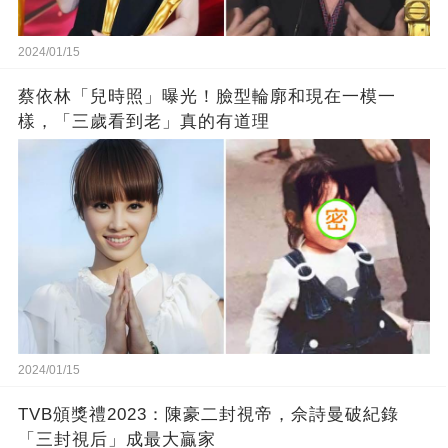
2024/01/15
蔡依林「兒時照」曝光！臉型輪廓和現在一模一
樣，「三歲看到老」真的有道理
2024/01/15
TVB頒獎禮2023：陳豪二封視帝，佘詩曼破紀錄
「三封視后」成最大贏家