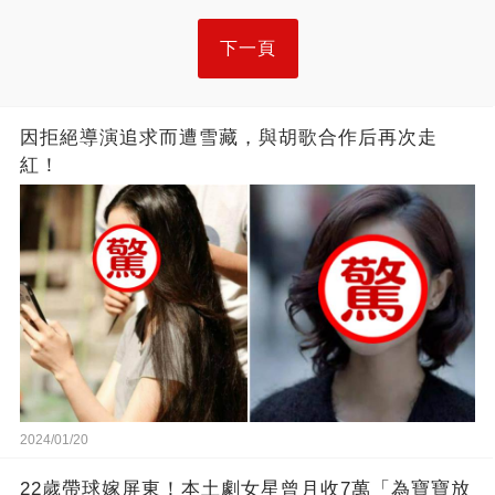
下一頁
因拒絕導演追求而遭雪藏，與胡歌合作后再次走
紅！
2024/01/20
22歲帶球嫁屏東！本土劇女星曾月收7萬「為寶寶放