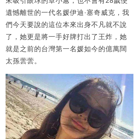
來吸引眼球的章小蕙，也不會有28歲便
遺憾離世的一代名媛伊迪·塞奇威克，我
們今天要說的這位本來出身不凡就不說
了，她更是將一手好牌打出了王炸，她
就是之前的台灣第一名媛如今的億萬闊
太孫蕓蕓。