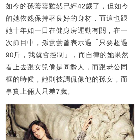
如今的孫蕓蕓雖然已經42歲了，但如今
的她依然保持著良好的身材，而這也跟
她十年如一日在健身房運動有關，在一
次節目中，孫蕓蕓曾表示過「只要超過
90斤，我就會控制」，而自律的她果然
看上去跟女兒像是同齡人，而跟老公同
框的時候，她則被調侃像他的孫女，而
事實上倆人只差7歲。