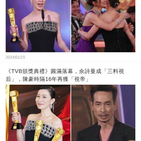
2024/01/15
《TVB頒獎典禮》圓滿落幕，佘詩曼成「三料視
后」，陳豪時隔16年再獲「視帝」