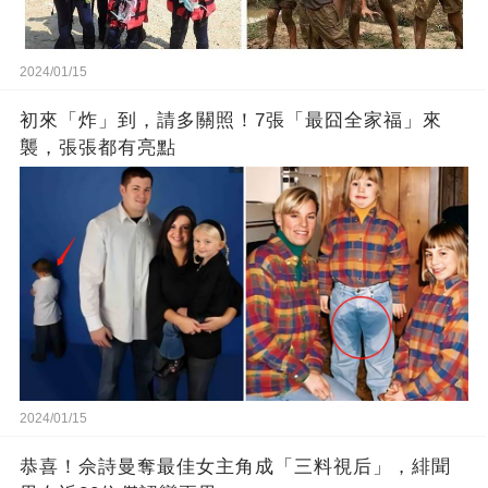
2024/01/15
初來「炸」到，請多關照！7張「最囧全家福」來
襲，張張都有亮點
2024/01/15
恭喜！佘詩曼奪最佳女主角成「三料視后」，緋聞