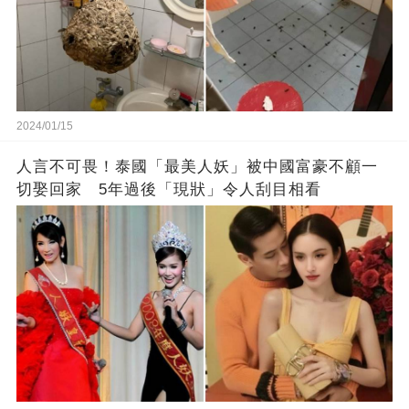
2024/01/15
人言不可畏！泰國「最美人妖」被中國富豪不顧一
切娶回家 5年過後「現狀」令人刮目相看