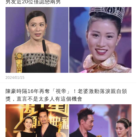
男友近20位僅認戀兩男
2024/01/15
陳豪時隔16年再奪「視帝」！老婆激動落淚親自頒
獎，直言不是太多人有這個機會