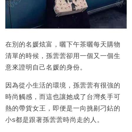
在別的名媛炫富，曬下午茶曬每天購物
清單的時候，孫蕓蕓卻用一個又一個生
意來證明自己名媛的身份。
因為從小生活的環境，孫蕓蕓有很強的
時尚觸感，而這也讓她成了台灣炙手可
熱的帶貨女王，即便是一向挑剔刁鉆的
小s都是跟著孫蕓蕓時尚走的人。