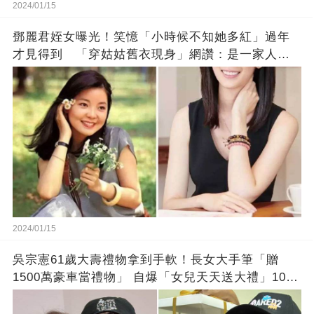
2024/01/15
鄧麗君姪女曝光！笑憶「小時候不知她多紅」過年
才見得到 「穿姑姑舊衣現身」網讚：是一家人沒
錯!
2024/01/15
吳宗憲61歲大壽禮物拿到手軟！長女大手筆「贈
1500萬豪車當禮物」 自爆「女兒天天送大禮」10年
徒弟也不甘示弱!