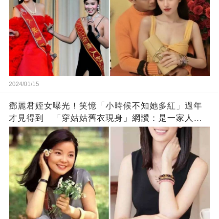
2024/01/15
鄧麗君姪女曝光！笑憶「小時候不知她多紅」過年
才見得到 「穿姑姑舊衣現身」網讚：是一家人沒
錯!