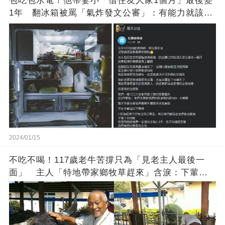
包吃包水電！他帶妻小「借住友人家1個月」最後變
1年 翻冰箱被罵「氣炸發文公審」：有能力就該大
方
2024/01/15
不吃不喝！117歲老牛苦撐只為「見老主人最後一
面」 主人「特地帶家鄉牧草趕來」含淚：下輩子
找個好人家