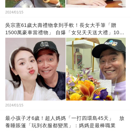
2024/01/15
吳宗憲61歲大壽禮物拿到手軟！長女大手筆「贈
1500萬豪車當禮物」 自爆「女兒天天送大禮」10年
徒弟也不甘示弱!
2024/01/15
最小孩子才6歲！超人媽媽「一打四環島45天」 放
養睡賬篷「玩到衣服都變黑」：媽媽是最棒職業