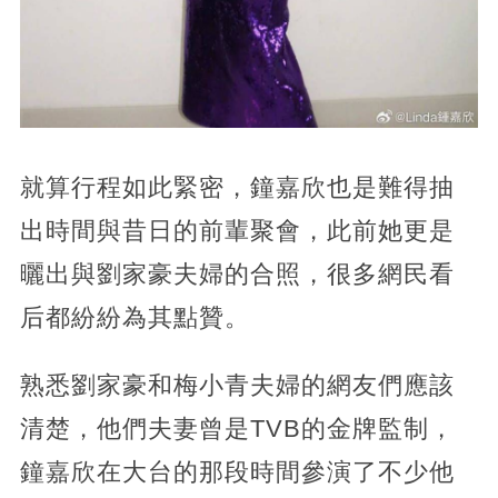
就算行程如此緊密，鐘嘉欣也是難得抽
出時間與昔日的前輩聚會，此前她更是
曬出與劉家豪夫婦的合照，很多網民看
后都紛紛為其點贊。
熟悉劉家豪和梅小青夫婦的網友們應該
清楚，他們夫妻曾是TVB的金牌監制，
鐘嘉欣在大台的那段時間參演了不少他