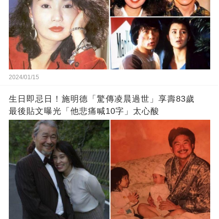
2024/01/15
生日即忌日！施明德「驚傳凌晨過世」享壽83歲
最後貼文曝光「他悲痛喊10字」太心酸