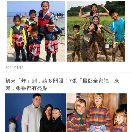
2024/01/15
初來「炸」到，請多關照！7張「最囧全家福」來
襲，張張都有亮點