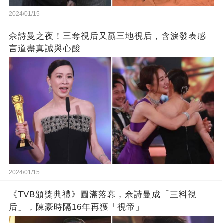
2024/01/15
佘詩曼之夜！三奪視后又贏三地視后，含淚發表感
言道盡真誠與心酸
2024/01/15
《TVB頒獎典禮》圓滿落幕，佘詩曼成「三料視
后」，陳豪時隔16年再獲「視帝」