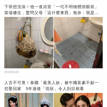
下班想洗澡！他一進浴室「一坨不明物體掛眼前」
當場傻住，驚問父母「這什麼東西」無奈：我是親
生的嗎？
2024/01/15
人言不可畏！泰國「最美人妖」被中國富豪不顧一
切娶回家 5年過後「現狀」令人刮目相看