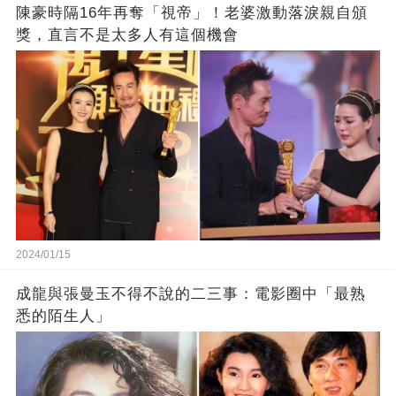
陳豪時隔16年再奪「視帝」！老婆激動落淚親自頒
獎，直言不是太多人有這個機會
2024/01/15
成龍與張曼玉不得不說的二三事：電影圈中「最熟
悉的陌生人」