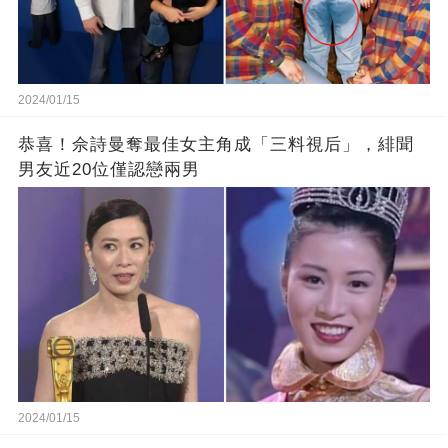
2024/01/15
恭喜！佘詩曼奪最佳女主角成「三料視后」，緋聞
男友近20位僅認戀兩男
2024/01/15