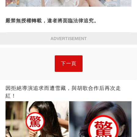
嚴禁無授權轉載，違者將面臨法律追究。
ADVERTISEMENT
下一頁
因拒絕導演追求而遭雪藏，與胡歌合作后再次走
紅！