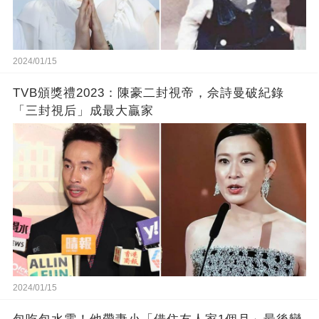
2024/01/15
TVB頒獎禮2023：陳豪二封視帝，佘詩曼破紀錄
「三封視后」成最大贏家
2024/01/15