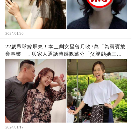
2024/01/20
22歲帶球嫁屏東！本土劇女星曾月收7萬「為寶寶放
棄事業」，與家人通話時感慨萬分「父親勸她三
思」：只有過一次眼淚
2024/01/17