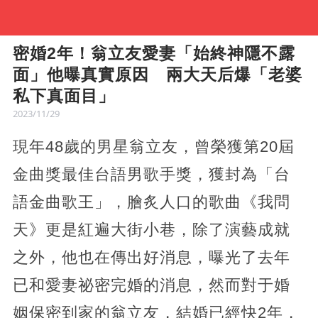
密婚2年！翁立友愛妻「始終神隱不露
面」他曝真實原因 兩大天后爆「老婆
私下真面目」
2023/11/29
現年48歲的男星翁立友，曾榮獲第20屆
金曲獎最佳台語男歌手獎，獲封為「台
語金曲歌王」，膾炙人口的歌曲《我問
天》更是紅遍大街小巷，除了演藝成就
之外，他也在傳出好消息，曝光了去年
已和愛妻祕密完婚的消息，然而對于婚
姻保密到家的翁立友，結婚已經快2年，