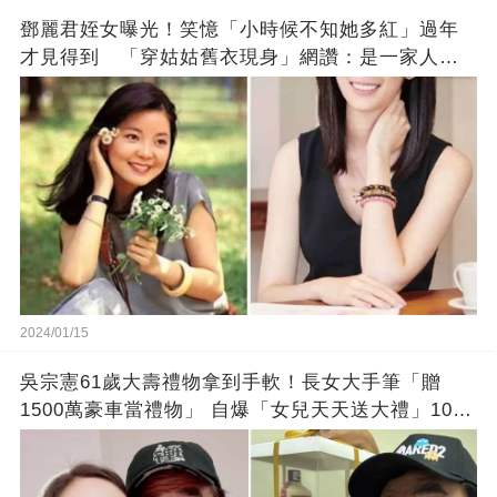
鄧麗君姪女曝光！笑憶「小時候不知她多紅」過年
才見得到 「穿姑姑舊衣現身」網讚：是一家人沒
錯!
2024/01/15
吳宗憲61歲大壽禮物拿到手軟！長女大手筆「贈
1500萬豪車當禮物」 自爆「女兒天天送大禮」10年
徒弟也不甘示弱!