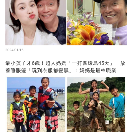
2024/01/15
最小孩子才6歲！超人媽媽「一打四環島45天」 放
養睡賬篷「玩到衣服都變黑」：媽媽是最棒職業