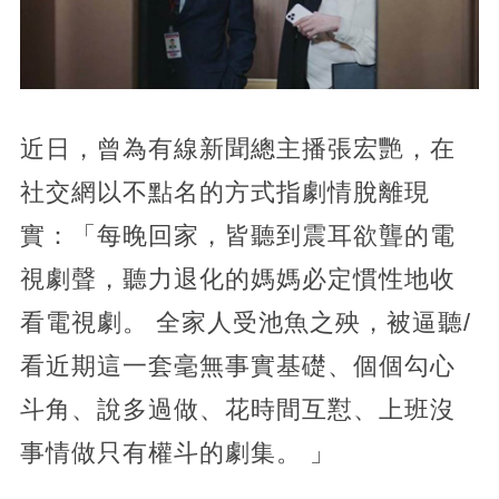
近日，曾為有線新聞總主播張宏艷，在
社交網以不點名的方式指劇情脫離現
實：「每晚回家，皆聽到震耳欲聾的電
視劇聲，聽力退化的媽媽必定慣性地收
看電視劇。 全家人受池魚之殃，被逼聽/
看近期這一套毫無事實基礎、個個勾心
斗角、說多過做、花時間互懟、上班沒
事情做只有權斗的劇集。 」