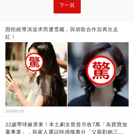
下一頁
因拒絕導演追求而遭雪藏，與胡歌合作后再次走
紅！
2024/01/20
22歲帶球嫁屏東！本土劇女星曾月收7萬「為寶寶放
棄事業」，與家人通話時感慨萬分「父親勸她三