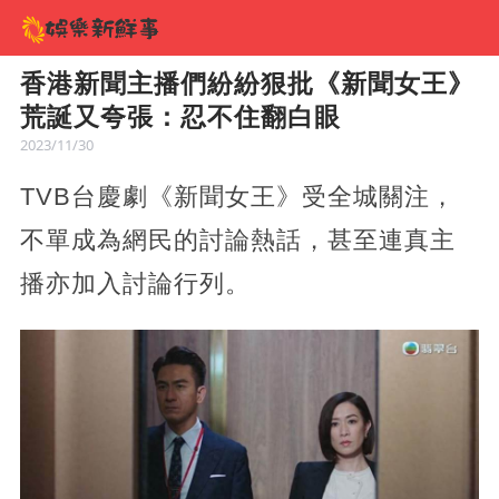
香港新聞主播們紛紛狠批《新聞女王》
荒誕又夸張：忍不住翻白眼
2023/11/30
TVB台慶劇《新聞女王》受全城關注，
不單成為網民的討論熱話，甚至連真主
播亦加入討論行列。