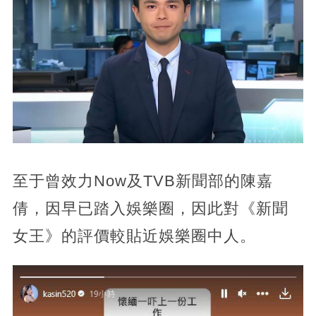
至于曾效力Now及TVB新聞部的陳嘉
倩，因早已踏入娛樂圈，因此對《新聞
女王》的評價較貼近娛樂圈中人。