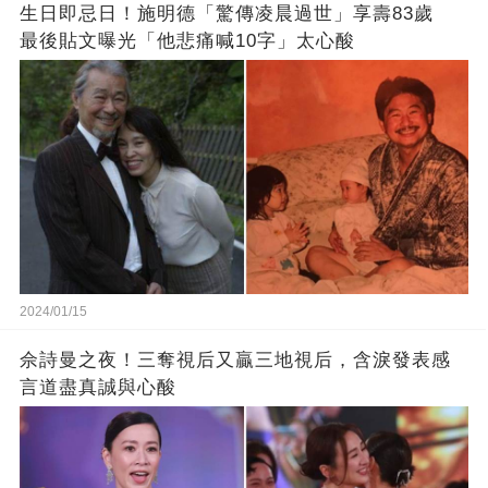
生日即忌日！施明德「驚傳凌晨過世」享壽83歲
最後貼文曝光「他悲痛喊10字」太心酸
2024/01/15
佘詩曼之夜！三奪視后又贏三地視后，含淚發表感
言道盡真誠與心酸