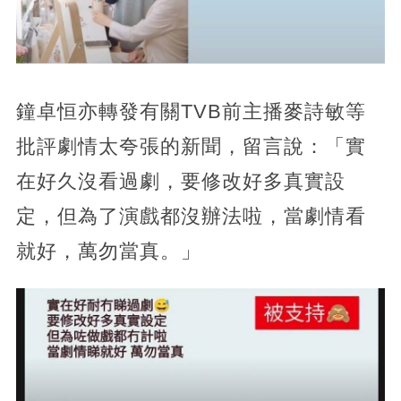
鐘卓恒亦轉發有關TVB前主播麥詩敏等
批評劇情太夸張的新聞，留言說：「實
在好久沒看過劇，要修改好多真實設
定，但為了演戲都沒辦法啦，當劇情看
就好，萬勿當真。」