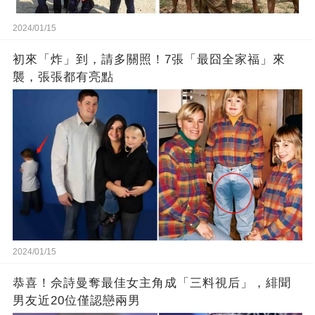
2024/01/15
初來「炸」到，請多關照！7張「最囧全家福」來
襲，張張都有亮點
2024/01/15
恭喜！佘詩曼奪最佳女主角成「三料視后」，緋聞
男友近20位僅認戀兩男