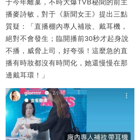
于今年離巢，不時大爆TVB秘聞的前主
播麥詩敏，對于《新聞女王》提出三點
質疑：「直播棚內專人補妝、戴耳機，
絕對不會發生；臨開播前30秒才起身說
不播，威脅上司，好夸張！這麼急的直
播有時妝都沒有時間化，她還慢慢在那
邊戴耳環！」