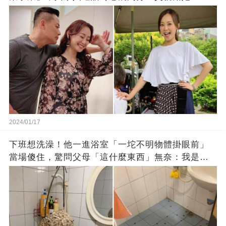
思」：只有過一次眼淚
2024/01/17
下班想洗澡！他一進浴室「一坨不明物體掛眼前」
當場傻住，驚問父母「這什麼東西」無奈：我是親
生的嗎？