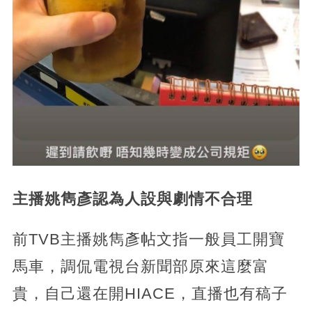
主播姚雋彥認為人設與劇情不合理
前TVB主播姚雋彥帖文指一般員工開寶
馬車，調侃電視台新聞部原來這麼富
貴，自己還在開HIACE，直播也有稿子