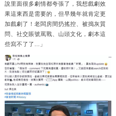
說里面很多劇情都夸張了，我想戲劇效
果這東西是需要的，但早幾年就肯定更
加戲劇了！老闆房間扔搖控、被搗灰質
問、社交賬號罵戰、山頭文化，劇本這
些寫不了了...」