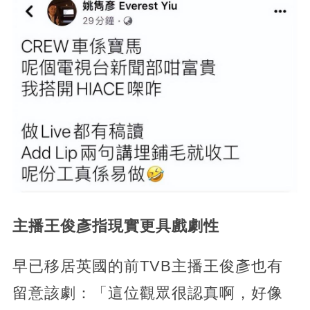
主播王俊彥指現實更具戲劇性
早已移居英國的前TVB主播王俊彥也有
留意該劇：「這位觀眾很認真啊，好像