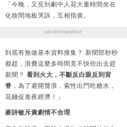
「今晚，又見到劇中人花大量時間坐在
化妝間地板哭訴，互相指責。
ADVERTISEMENT
到底有無做基本資料搜集？ 新聞部秒秒
都趕，浪費這麼多時間竟不快些出去趕
新聞？
看到火大，不斷反白眼反到背
脊
，為了避開聲浪，索性出門吃糖水，
花錢促進夜經濟！」
麥詩敏斥責劇情不合理