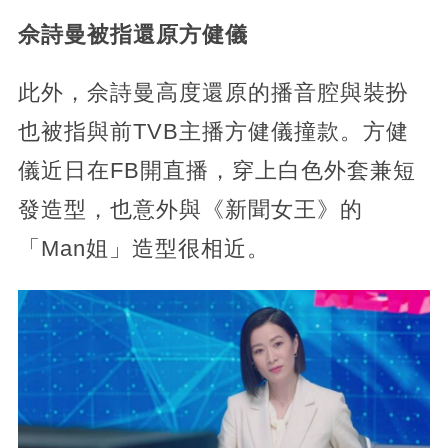
佘詩曼被指還原方健儀
此外，佘詩曼高度還原的播音腔與裝扮
也被指與前TVB主播方健儀撞款。方健
儀近日在FB開直播，穿上白色外套兼短
發造型，也意外與《新聞女王》的
「Man姐」造型很相近。