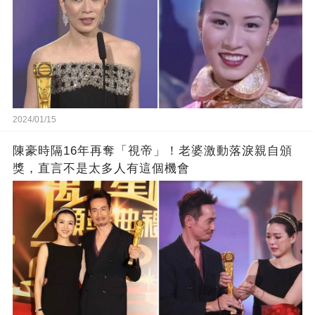
2024/01/15
陳豪時隔16年再奪「視帝」！老婆激動落淚親自頒
獎，直言不是太多人有這個機會