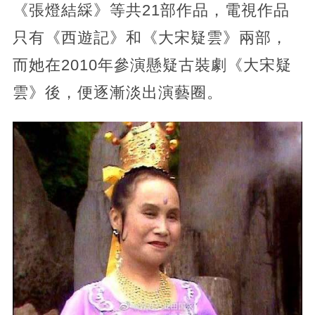
《張燈結綵》等共21部作品，電視作品
只有《西遊記》和《大宋疑雲》兩部，
而她在2010年參演懸疑古裝劇《大宋疑
雲》後，便逐漸淡出演藝圈。