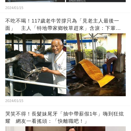
2024/01/15
不吃不喝！117歲老牛苦撐只為「見老主人最後一
面」 主人「特地帶家鄉牧草趕來」含淚：下輩子
找個好人家
2024/01/15
哭笑不得！長髮妹尾牙「抽中帶薪假1年」嗨到狂炫
耀 網友一看搖頭：「快離職吧！」