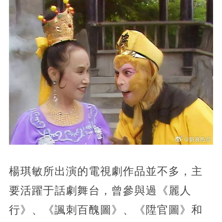
楊琪敏所出演的電視劇作品並不多，主
要活躍于話劇舞台，曾參與過《麗人
行》、《諷刺百醜圖》、《陞官圖》和