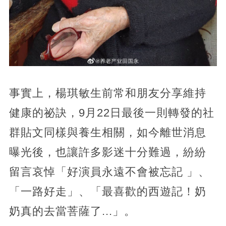
事實上，楊琪敏生前常和朋友分享維持
健康的祕訣，9月22日最後一則轉發的社
群貼文同樣與養生相關，如今離世消息
曝光後，也讓許多影迷十分難過，紛紛
留言哀悼「好演員永遠不會被忘記 」、
「一路好走」、「最喜歡的西遊記！奶
奶真的去當菩薩了...」。