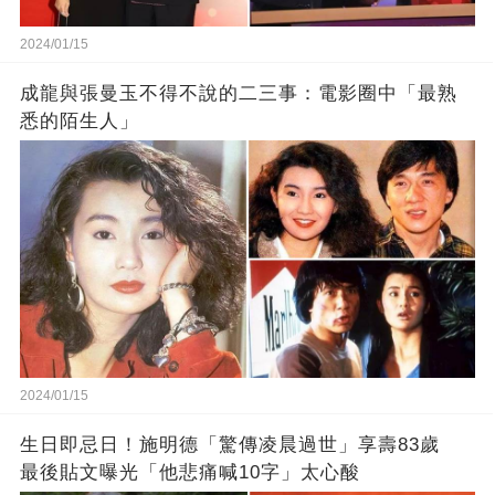
2024/01/15
成龍與張曼玉不得不說的二三事：電影圈中「最熟
悉的陌生人」
2024/01/15
生日即忌日！施明德「驚傳凌晨過世」享壽83歲
最後貼文曝光「他悲痛喊10字」太心酸