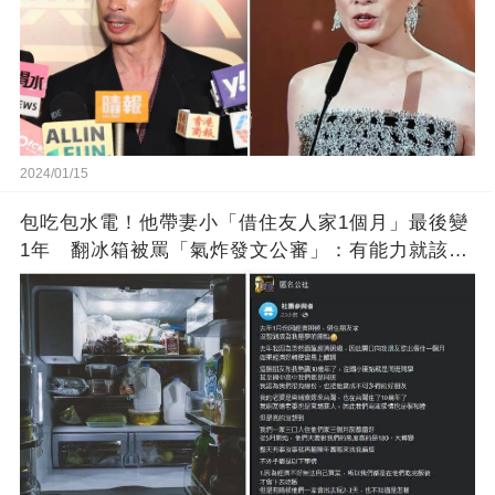
2024/01/15
包吃包水電！他帶妻小「借住友人家1個月」最後變
1年 翻冰箱被罵「氣炸發文公審」：有能力就該大
方