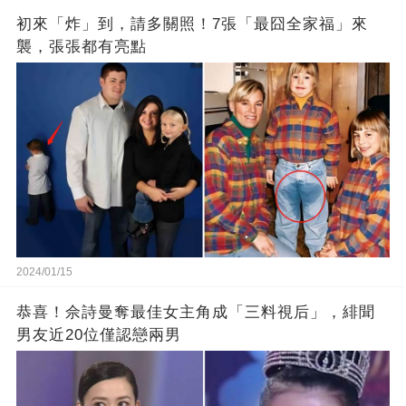
初來「炸」到，請多關照！7張「最囧全家福」來
襲，張張都有亮點
2024/01/15
恭喜！佘詩曼奪最佳女主角成「三料視后」，緋聞
男友近20位僅認戀兩男