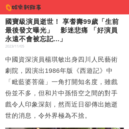
國寶級演員逝世！ 享耆壽99歲「生前
最後發文曝光」 影迷悲痛 「好演員
永遠不會被忘記...」
2023/11/05
中國資深演員楊琪敏出身四川人民藝術
劇院，因演出1986年版《西遊記》中
「毗藍婆菩薩」一角打開知名度，雖戲
份並不多，但和片中孫悟空之間的對手
戲令人印象深刻，然而近日卻傳出她逝
世的消息，令外界極為不捨。