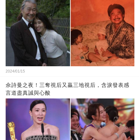
2024/01/15
佘詩曼之夜！三奪視后又贏三地視后，含淚發表感
言道盡真誠與心酸