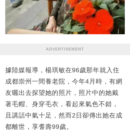
ADVERTISEMENT
據陸媒報導，楊琪敏在96歲那年就入住
成都崇州一間養老院，今年4月時，有網
友曬出去探望她的照片，照片中的她戴
著毛帽、身穿毛衣，看起來氣色不錯，
且講話中氣十足，然而2日卻傳出她在成
都離世，享耆壽99歲。