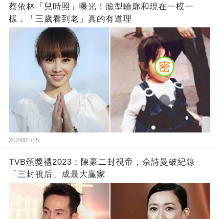
蔡依林「兒時照」曝光！臉型輪廓和現在一模一
樣，「三歲看到老」真的有道理
2024/01/15
TVB頒獎禮2023：陳豪二封視帝，佘詩曼破紀錄
「三封視后」成最大贏家