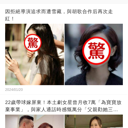
因拒絕導演追求而遭雪藏，與胡歌合作后再次走
紅！
2024/01/20
22歲帶球嫁屏東！本土劇女星曾月收7萬「為寶寶放
棄事業」，與家人通話時感慨萬分「父親勸她三
思」：只有過一次眼淚