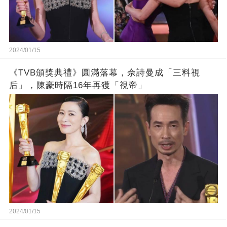
2024/01/15
《TVB頒獎典禮》圓滿落幕，佘詩曼成「三料視
后」，陳豪時隔16年再獲「視帝」
2024/01/15