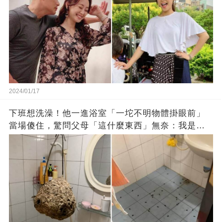
2024/01/17
下班想洗澡！他一進浴室「一坨不明物體掛眼前」
當場傻住，驚問父母「這什麼東西」無奈：我是親
生的嗎？