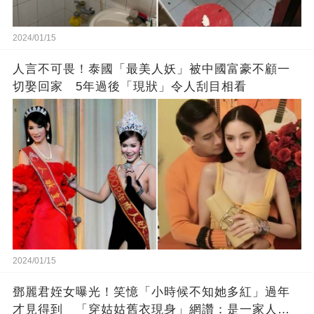
2024/01/15
人言不可畏！泰國「最美人妖」被中國富豪不顧一
切娶回家 5年過後「現狀」令人刮目相看
2024/01/15
鄧麗君姪女曝光！笑憶「小時候不知她多紅」過年
才見得到 「穿姑姑舊衣現身」網讚：是一家人沒