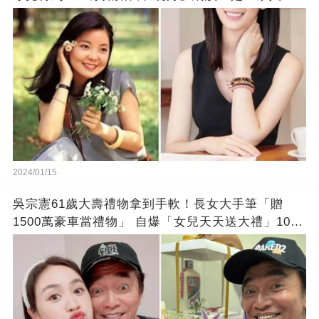
錯!
2024/01/15
吳宗憲61歲大壽禮物拿到手軟！長女大手筆「贈
1500萬豪車當禮物」 自爆「女兒天天送大禮」10年
徒弟也不甘示弱!