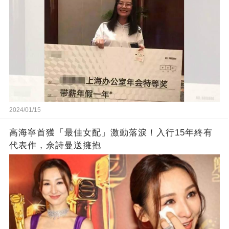
2024/01/15
高海寧首獲「最佳女配」激動落淚！入行15年終有
代表作，佘詩曼送擁抱