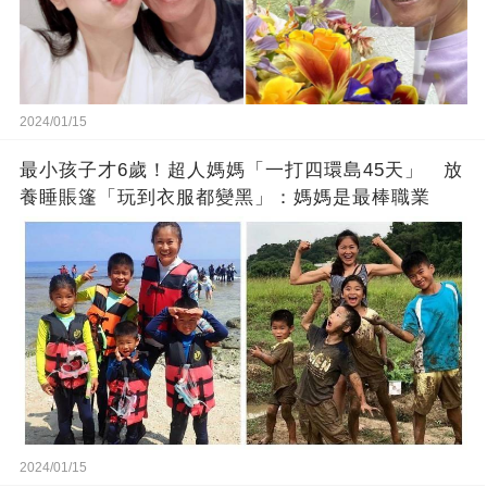
2024/01/15
最小孩子才6歲！超人媽媽「一打四環島45天」 放
養睡賬篷「玩到衣服都變黑」：媽媽是最棒職業
2024/01/15