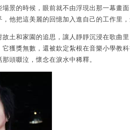
些場景的時候，眼前就不由浮現出那一幕畫面
乎，他把這美麗的回憶加入進自己的工作里，
對故土和家園的追思，讓人靜靜沉浸在歌曲里
，它獲獎無數，還被欽定紮根在音樂小學教科
話那頭啜泣，懷念在淚水中稀釋。