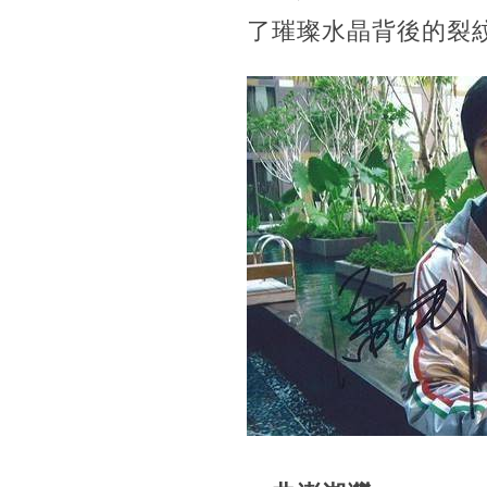
了璀璨水晶背後的裂