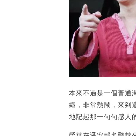
本來不過是一個普通
織，非常熱鬧，來到
地記起那一句句感人
榮華在潘安邦名聲越