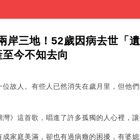
兩岸三地！52歲因病去世「
產至今不知去向
一位故人。有些人已然消失在歲月里，但他們
。
湖灣》這首歌，唱進了許多孤獨的人心裡，讓
有成家庭美滿，卻也有過病癥的困擾，有婆媳