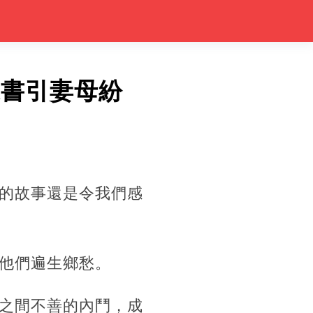
遺書引妻母紛
的故事還是令我們感
他們遍生鄉愁。
之間不善的內鬥，成