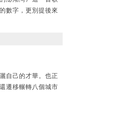
的數字，更別提後來
灑自己的才華。也正
還遷移輾轉八個城市