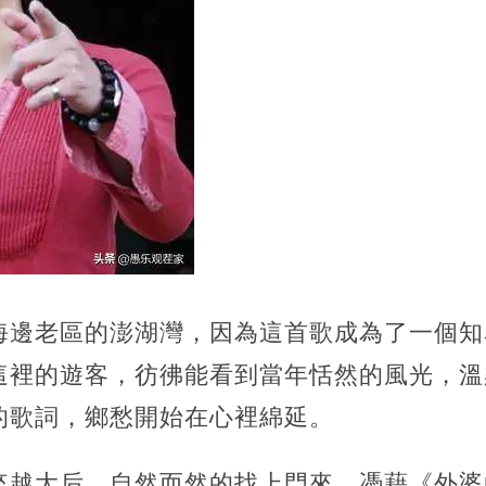
海邊老區的澎湖灣，因為這首歌成為了一個知
這裡的遊客，彷彿能看到當年恬然的風光，溫
的歌詞，鄉愁開始在心裡綿延。
來越大后，自然而然的找上門來。憑藉《外婆