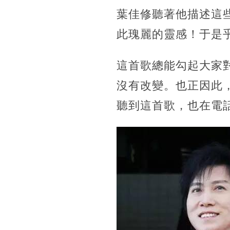
葉佳修聽著他描述這
此瑰麗的靈感！于是
這首歌總能勾起大家
沒有改變。也正因此
聽到這首歌，也在電