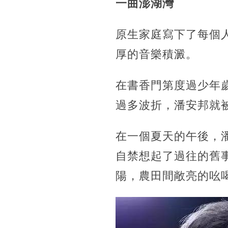
一曲澎湖灣
原生家庭寫下了每個
厚的音樂積澱。
在書香門第度過少年
過多波折，潘安邦就
在一個夏天的午後，
自禁想起了過往的舊
陽，農田間敞亮的吆