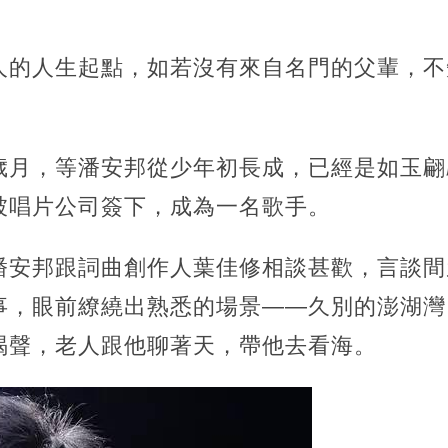
人的人生起點，如若沒有來自名門的父輩，不
歲月，等潘安邦從少年初長成，已經是如玉翩
被唱片公司簽下，成為一名歌手。
潘安邦跟詞曲創作人葉佳修相談甚歡，言談間
事，眼前繚繞出熟悉的場景——久別的澎湖灣
喝聲，老人跟他聊著天，帶他去看海。