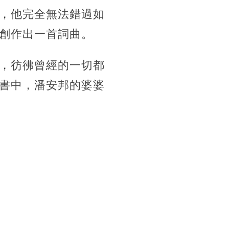
，他完全無法錯過如
創作出一首詞曲。
，彷彿曾經的一切都
書中，潘安邦的婆婆