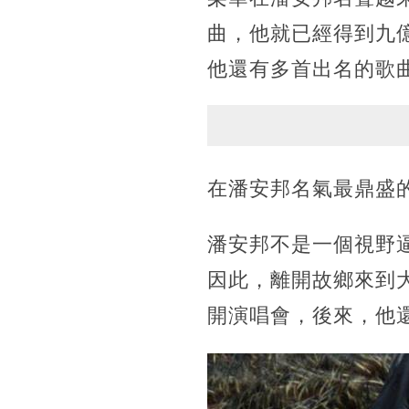
曲，他就已經得到九
他還有多首出名的歌
在潘安邦名氣最鼎盛
潘安邦不是一個視野
因此，離開故鄉來到
開演唱會，後來，他