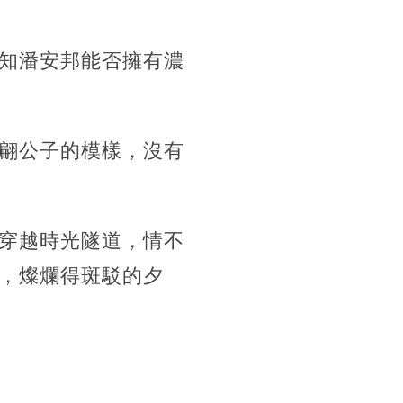
知潘安邦能否擁有濃
翩公子的模樣，沒有
穿越時光隧道，情不
，燦爛得斑駁的夕