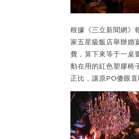
根據《三立新聞網》
家五星級飯店舉辦婚宴
費，算下來等于一桌要
動在用的紅色塑膠椅子
正比，讓原PO傻眼直