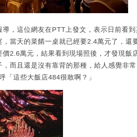
報導，這位網友在PTT上發文，表示日前看
，當天的菜餚一桌就已經要2.4萬元了，還要
價2.6萬元，結果看到現場照後，才發現飯
，而且還是沒有靠背的那種，給人感覺非常 
呼「這些大飯店484很敢啊？」