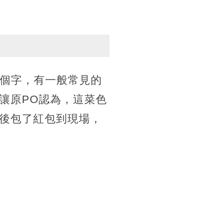
4個字，有一般常見的
讓原PO認為，這菜色
後包了紅包到現場，