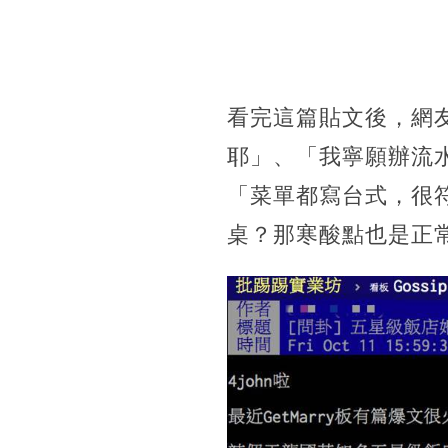
看完這篇貼文後，網
耶」、「我寧願辦流
「菜單都寫台式，很符
桌？那寒酸點也是正