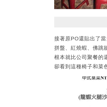
接著原PO還貼出了
拼盤、紅燒蝦、佛跳
根本就比公司聚餐的
卻看到這種椅子和菜