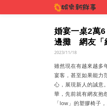
婚宴一桌2萬
邊攤 網友「
2023/11/18
雖然現在有越來越多
宴客，甚至如果能力
心，展現新人的誠意
華，先前就有網友抱怨
「low」的塑膠椅子