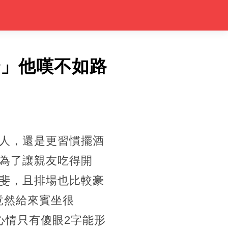
椅」他嘆不如路
人，還是更習慣擺酒
為了讓親友吃得開
斐，且排場也比較豪
竟然給來賓坐很
心情只有傻眼2字能形