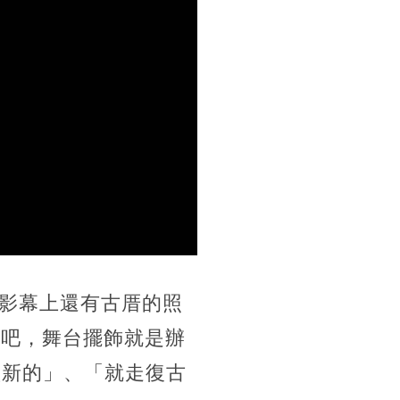
影幕上還有古厝的照
的吧，舞台擺飾就是辦
買新的」、「就走復古