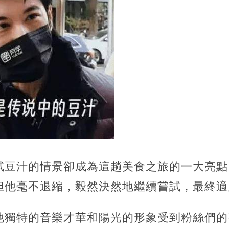
試豆汁的情景卻成為這趟美食之旅的一大亮點
但他毫不退縮，毅然決然地繼續嘗試，最終適
他獨特的音樂才華和陽光的形象受到粉絲們的