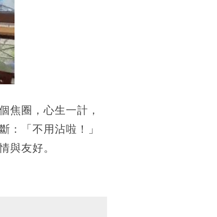
個焦圈，心生一計，
斷：「不用沾啦！」
情與友好。