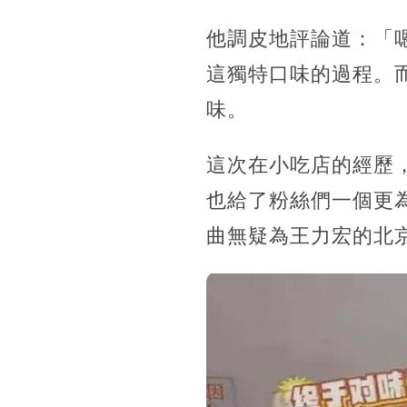
他調皮地評論道：「
這獨特口味的過程。
味。
這次在小吃店的經歷
也給了粉絲們一個更
曲無疑為王力宏的北