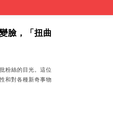
變臉，「扭曲
批粉絲的目光。這位
性和對各種新奇事物