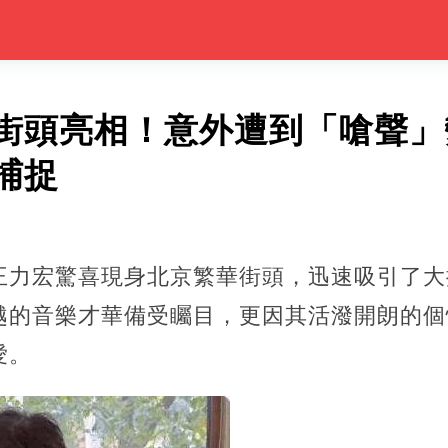
街頭亮相！意外遭到「嗆聲」
捕捉
王力宏驚喜現身北京繁華街頭，迅速吸引了大
越的音樂才華備受矚目，更因其活潑開朗的個
愛。