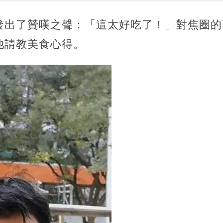
發出了贊嘆之聲：「這太好吃了！」對焦圈的
他請教美食心得。