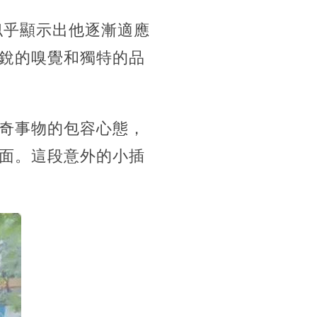
似乎顯示出他逐漸適應
銳的嗅覺和獨特的品
奇事物的包容心態，
面。這段意外的小插