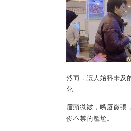
然而，讓人始料未及
化。
眉頭微皺，嘴唇微張
俊不禁的尷尬。