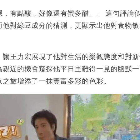
嗯，有點酸，好像還有蠻多醋。」 這句評論
而他對綠豆成分的猜測，更顯示出他對食物敏
，讓王力宏展現了他對生活的樂觀態度和對新
為親近的機會窺探他平日里難得一見的幽默一
京之旅增添了一抹豐富多彩的色彩。