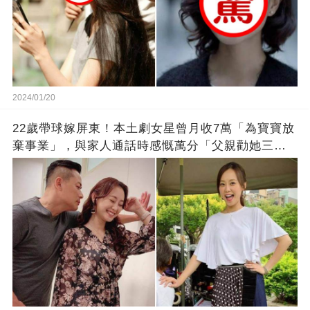
2024/01/20
22歲帶球嫁屏東！本土劇女星曾月收7萬「為寶寶放
棄事業」，與家人通話時感慨萬分「父親勸她三
思」：只有過一次眼淚