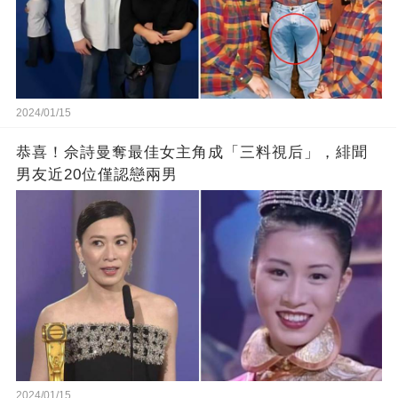
2024/01/15
恭喜！佘詩曼奪最佳女主角成「三料視后」，緋聞
男友近20位僅認戀兩男
2024/01/15