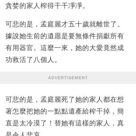
貪婪的家人榨得干干凈凈。
可悲的是，孟庭麗才五十歲就離世了。
據說她生前的遺愿是要無條件捐獻所有
有用器官。這麼一來，她的大愛竟然成
功救活了八個人。
ADVERTISEMENT
可悲的是，孟庭麗死了她的家人都在想
著怎麼把她的一點點遺產給榨干掉，簡
直是太冷漠了！替她有這樣的家人，真
是令人悲哀。