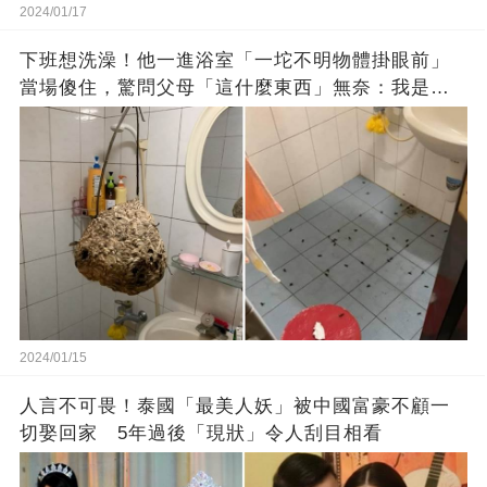
2024/01/17
下班想洗澡！他一進浴室「一坨不明物體掛眼前」
當場傻住，驚問父母「這什麼東西」無奈：我是親
生的嗎？
2024/01/15
人言不可畏！泰國「最美人妖」被中國富豪不顧一
切娶回家 5年過後「現狀」令人刮目相看