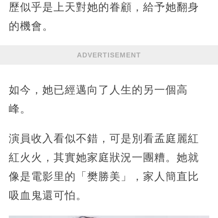
歷似乎是上天對她的眷顧，給予她翻身
的機會。
ADVERTISEMENT
如今，她已經邁向了人生的另一個高
峰。
演員收入看似不錯，可是別看孟庭麗紅
紅火火，其實她家庭狀況一團糟。她就
像是電影里的「樊勝美」，家人簡直比
吸血鬼還可怕。