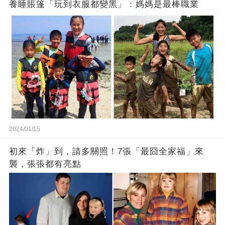
養睡賬篷「玩到衣服都變黑」：媽媽是最棒職業
2024/01/15
初來「炸」到，請多關照！7張「最囧全家福」來
襲，張張都有亮點