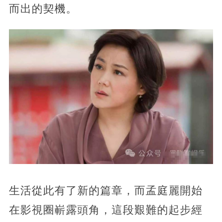
而出的契機。
生活從此有了新的篇章，而孟庭麗開始
在影視圈嶄露頭角，這段艱難的起步經