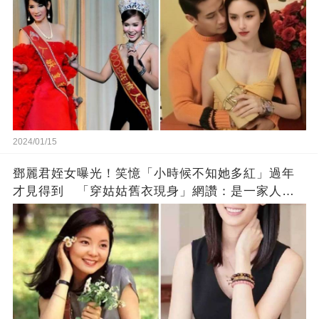
2024/01/15
鄧麗君姪女曝光！笑憶「小時候不知她多紅」過年
才見得到 「穿姑姑舊衣現身」網讚：是一家人沒
錯!