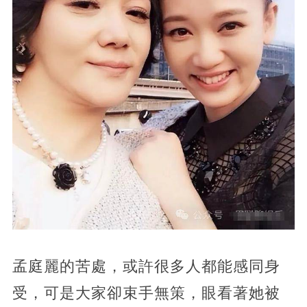
孟庭麗的苦處，或許很多人都能感同身
受，可是大家卻束手無策，眼看著她被