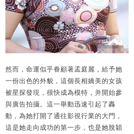
然而，命運似乎眷顧著孟庭麗，給予她
一份出色的外貌，這個長相嬌美的女孩
被星探發現，很快成為模特，并開始參
與廣告拍攝。這一舉動迅速引起了轟
動，為她打開了通往影視行業的大門，
這是她走向成功的第一步，也是她脫穎