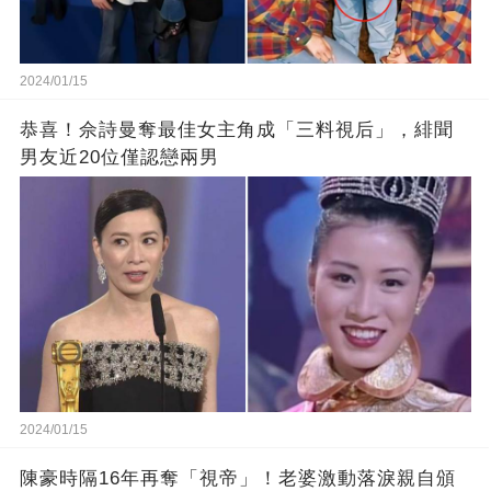
2024/01/15
恭喜！佘詩曼奪最佳女主角成「三料視后」，緋聞
男友近20位僅認戀兩男
2024/01/15
陳豪時隔16年再奪「視帝」！老婆激動落淚親自頒