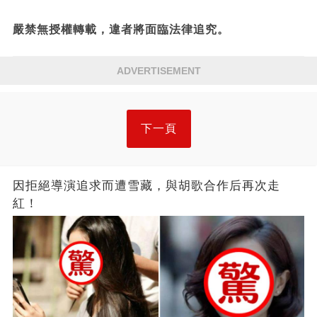
嚴禁無授權轉載，違者將面臨法律追究。
ADVERTISEMENT
下一頁
因拒絕導演追求而遭雪藏，與胡歌合作后再次走
紅！