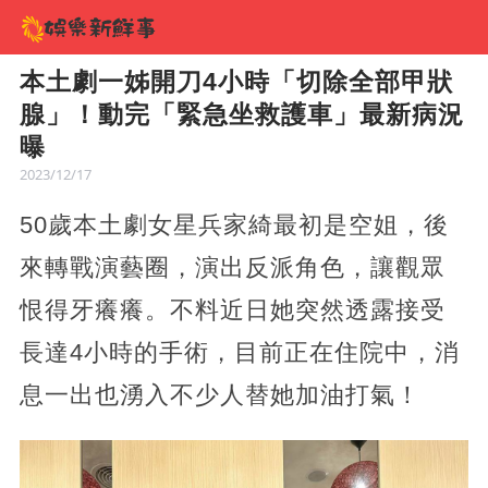
本土劇一姊開刀4小時「切除全部甲狀
腺」！動完「緊急坐救護車」最新病況
曝
2023/12/17
50歲本土劇女星兵家綺最初是空姐，後
來轉戰演藝圈，演出反派角色，讓觀眾
恨得牙癢癢。不料近日她突然透露接受
長達4小時的手術，目前正在住院中，消
息一出也湧入不少人替她加油打氣！