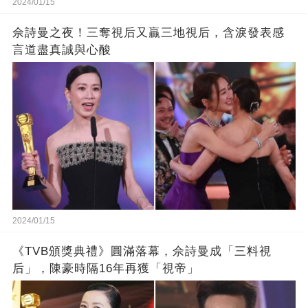
2024/01/15
佘詩曼之夜！三奪視后又贏三地視后，含淚發表感
言道盡真誠與心酸
2024/01/15
《TVB頒獎典禮》圓滿落幕，佘詩曼成「三料視
后」，陳豪時隔16年再獲「視帝」