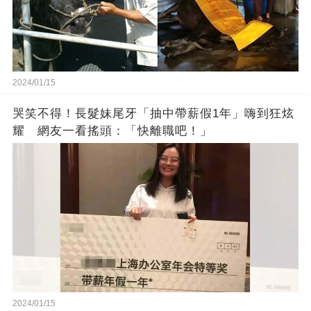
2024/01/15
哭笑不得！長髮妹尾牙「抽中帶薪假1年」嗨到狂炫
耀 網友一看搖頭：「快離職吧！」
2024/01/15