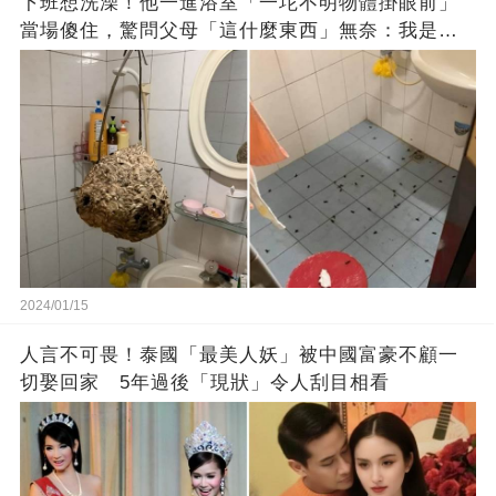
下班想洗澡！他一進浴室「一坨不明物體掛眼前」
當場傻住，驚問父母「這什麼東西」無奈：我是親
生的嗎？
2024/01/15
人言不可畏！泰國「最美人妖」被中國富豪不顧一
切娶回家 5年過後「現狀」令人刮目相看