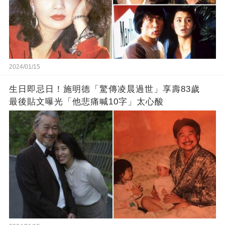
2024/01/15
生日即忌日！施明德「驚傳凌晨過世」享壽83歲
最後貼文曝光「他悲痛喊10字」太心酸