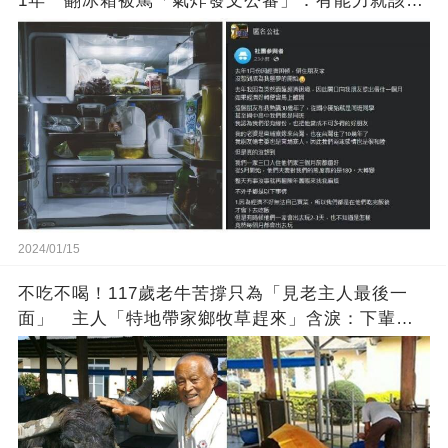
1年 翻冰箱被罵「氣炸發文公審」：有能力就該大
方
2024/01/15
不吃不喝！117歲老牛苦撐只為「見老主人最後一
面」 主人「特地帶家鄉牧草趕來」含淚：下輩子
找個好人家