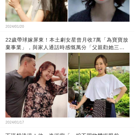
2024/01/20
22歲帶球嫁屏東！本土劇女星曾月收7萬「為寶寶放
棄事業」，與家人通話時感慨萬分「父親勸她三
思」：只有過一次眼淚
2024/01/17