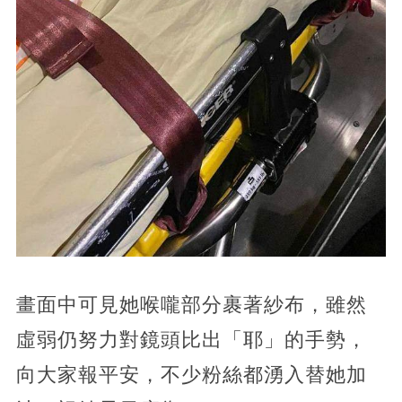
畫面中可見她喉嚨部分裹著紗布，雖然
虛弱仍努力對鏡頭比出「耶」的手勢，
向大家報平安，不少粉絲都湧入替她加