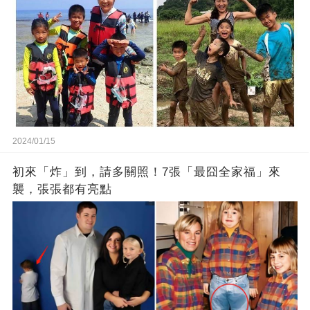
2024/01/15
初來「炸」到，請多關照！7張「最囧全家福」來
襲，張張都有亮點