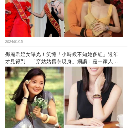
2024/01/15
鄧麗君姪女曝光！笑憶「小時候不知她多紅」過年
才見得到 「穿姑姑舊衣現身」網讚：是一家人沒
錯!