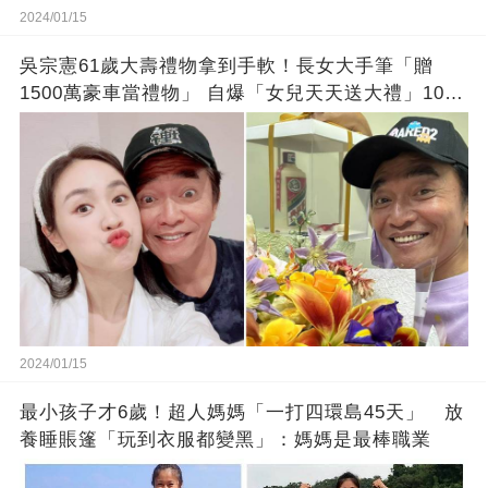
2024/01/15
吳宗憲61歲大壽禮物拿到手軟！長女大手筆「贈
1500萬豪車當禮物」 自爆「女兒天天送大禮」10年
徒弟也不甘示弱!
2024/01/15
最小孩子才6歲！超人媽媽「一打四環島45天」 放
養睡賬篷「玩到衣服都變黑」：媽媽是最棒職業