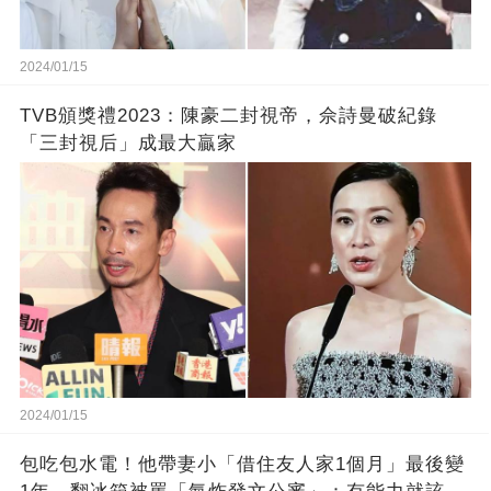
2024/01/15
TVB頒獎禮2023：陳豪二封視帝，佘詩曼破紀錄
「三封視后」成最大贏家
2024/01/15
包吃包水電！他帶妻小「借住友人家1個月」最後變