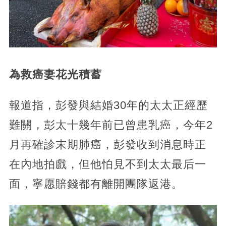
為救癌妻花光積蓄
報道指，彭發與結婚30年的太太正經歷
難關，彭太十幾年前已曾患乳癌，今年2
月再確診末期肺癌，彭發收到消息時正
在內地拍戲，但他怕見不到太太最后一
面，寧愿賠錢都有離開團隊返港。