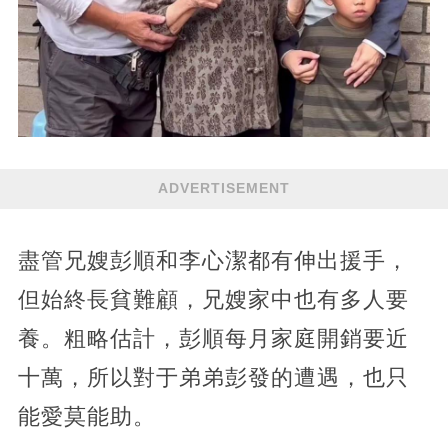
ADVERTISEMENT
盡管兄嫂彭順和李心潔都有伸出援手，
但始終長貧難顧，兄嫂家中也有多人要
養。粗略估計，彭順每月家庭開銷要近
十萬，所以對于弟弟彭發的遭遇，也只
能愛莫能助。