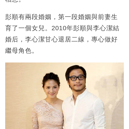
彭順有兩段婚姻，第一段婚姻與前妻生
育了一個女兒。2010年彭順與李心潔結
婚后，李心潔甘心退居二線，專心做好
繼母角色。