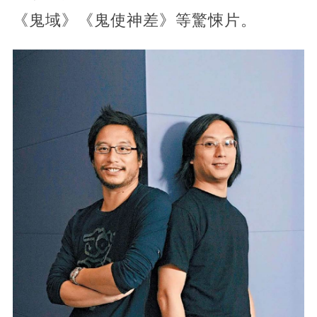
《鬼域》《鬼使神差》等驚悚片。