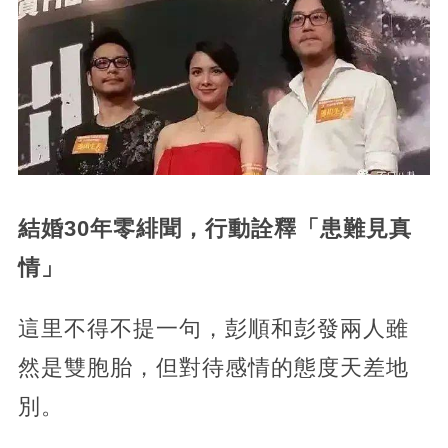
結婚30年零緋聞，行動詮釋「患難見真
情」
這里不得不提一句，彭順和彭發兩人雖
然是雙胞胎，但對待感情的態度天差地
別。