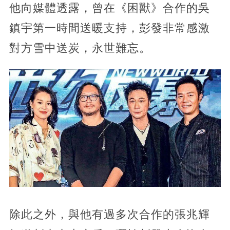
他向媒體透露，曾在《困獸》合作的吳
鎮宇第一時間送暖支持，彭發非常感激
對方雪中送炭，永世難忘。
除此之外，與他有過多次合作的張兆輝