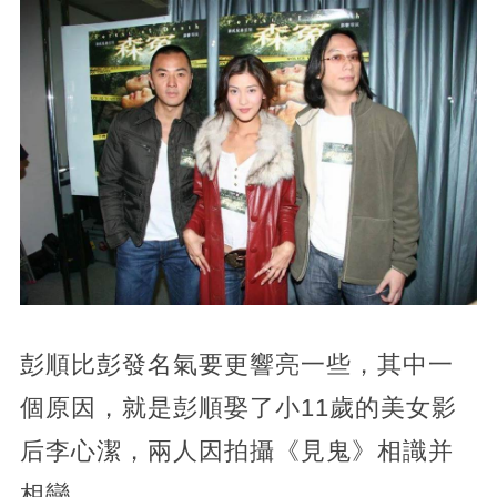
彭順比彭發名氣要更響亮一些，其中一
個原因，就是彭順娶了小11歲的美女影
后李心潔，兩人因拍攝《見鬼》相識并
相戀。