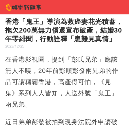
香港「鬼王」導演為救癌妻花光積蓄，
拖欠200萬無力償還宣布破產，結婚30
年零緋聞，行動詮釋「患難見真情」
2023/12/25
在香港影視圈，提到「彭氏兄弟」應該
無人不曉，20年前彭順彭發兩兄弟的作
品可謂稱霸香港，高產得可怕，《見
鬼》系列人人皆知，人送外號「鬼王」
兩兄弟。
近日弟弟彭發被拍到現身法院外申請破