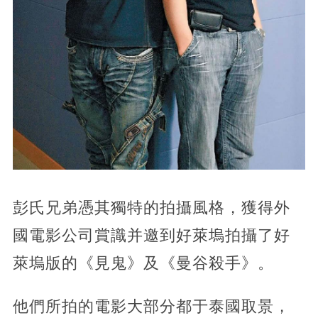
彭氏兄弟憑其獨特的拍攝風格，獲得外
國電影公司賞識并邀到好萊塢拍攝了好
萊塢版的《見鬼》及《曼谷殺手》。
他們所拍的電影大部分都于泰國取景，