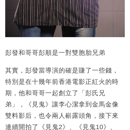
彭發和哥哥彭順是一對雙胞胎兄弟
其實，彭發當導演的確是賺了一些錢，
特別是在十幾年前香港電影正紅火的時
期，他和哥哥一起創立了「彭氏兄
弟」，《見鬼》讓李心潔拿到金馬金像
雙料影后，也令兩人嶄露頭角，接下來
連續開拍了《見鬼2》、《見鬼10》、