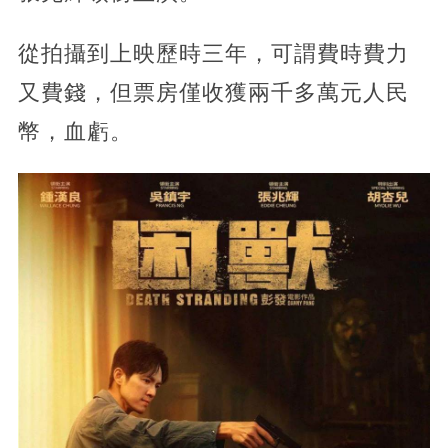
從拍攝到上映歷時三年，可謂費時費力
又費錢，但票房僅收獲兩千多萬元人民
幣，血虧。