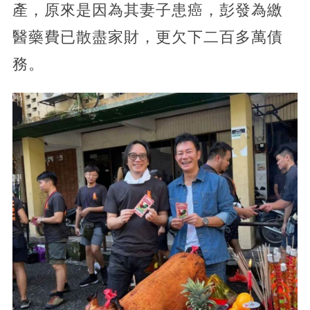
產，原來是因為其妻子患癌，彭發為繳
醫藥費已散盡家財，更欠下二百多萬債
務。