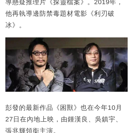
導懸疑推理片《探靈檔案》。2019年，
他再執導邊防禁毒題材電影《利刃破
冰》。
彭發的最新作品《困獸》也在今年10月
27日在內地上映，由鍾漢良、吳鎮宇、
張兆輝領銜主演。