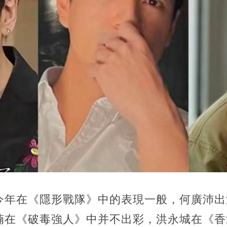
今年在《隱形戰隊》中的表現一般，何廣沛出
楠在《破毒強人》中并不出彩，洪永城在《香