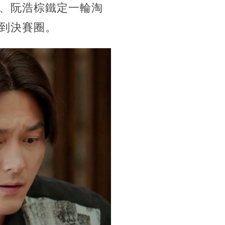
、阮浩棕鐵定一輪淘
到決賽圈。