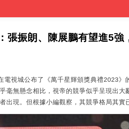
測：張振朗、陳展鵬有望進5強
VB在電視城公布了《萬千星輝頒獎典禮2023
幾乎毫無懸念相比，視帝的競爭似乎呈現出大
獎者出現。但根據小編觀察，其競爭格局其實