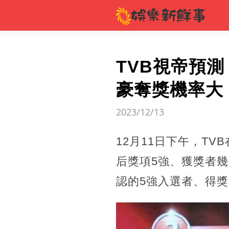
TVB視帝預
豪奪獎機率大
2023/12/13
12月11日下午，T
后獎項5強、獲獎者
認的5強入選者、得