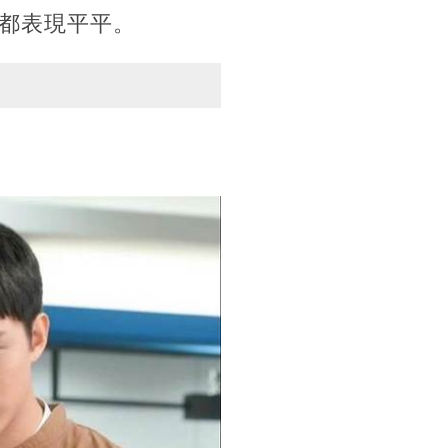
都表現平平。