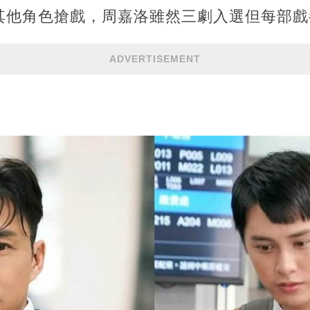
其他角色搶戲，周嘉洛雖然三劇入選但每部戲
ADVERTISEMENT
。