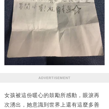
ADVERTISEMENT
女孩被這份暖心的鼓勵所感動，眼淚再
次湧出，她意識到世界上還有這麼多善