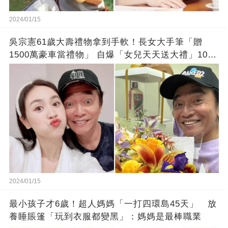
2024/01/15
吳宗憲61歲大壽禮物拿到手軟！長女大手筆「贈
1500萬豪車當禮物」 自爆「女兒天天送大禮」10年
徒弟也不甘示弱!
2024/01/15
最小孩子才6歲！超人媽媽「一打四環島45天」 放
養睡賬篷「玩到衣服都變黑」：媽媽是最棒職業