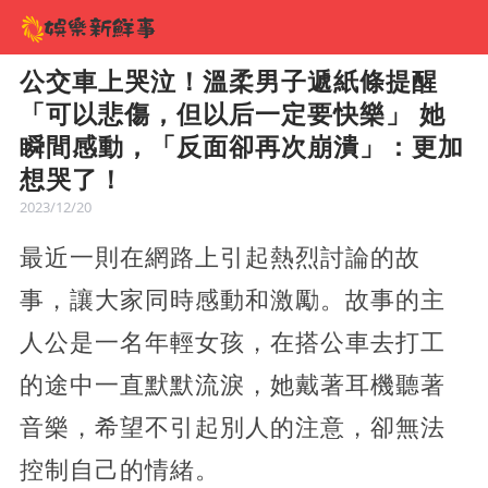
公交車上哭泣！溫柔男子遞紙條提醒
「可以悲傷，但以后一定要快樂」 她
瞬間感動，「反面卻再次崩潰」：更加
想哭了！
2023/12/20
最近一則在網路上引起熱烈討論的故
事，讓大家同時感動和激勵。故事的主
人公是一名年輕女孩，在搭公車去打工
的途中一直默默流淚，她戴著耳機聽著
音樂，希望不引起別人的注意，卻無法
控制自己的情緒。