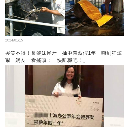
2024/01/15
哭笑不得！長髮妹尾牙「抽中帶薪假1年」嗨到狂炫
耀 網友一看搖頭：「快離職吧！」