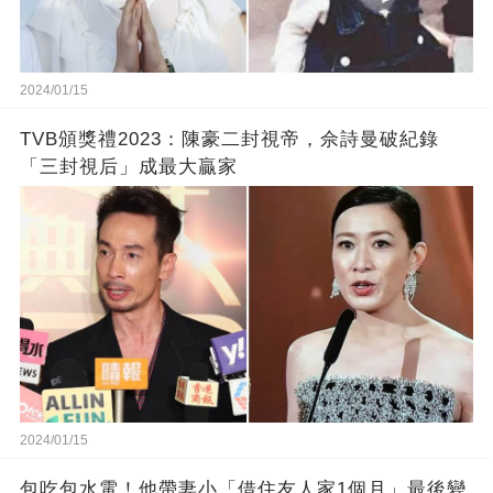
2024/01/15
TVB頒獎禮2023：陳豪二封視帝，佘詩曼破紀錄
「三封視后」成最大贏家
2024/01/15
包吃包水電！他帶妻小「借住友人家1個月」最後變