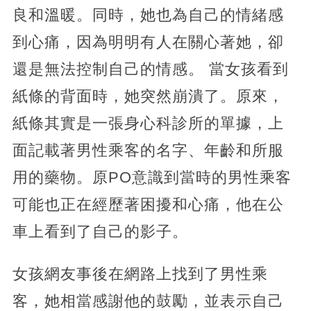
良和溫暖。同時，她也為自己的情緒感
到心痛，因為明明有人在關心著她，卻
還是無法控制自己的情感。 當女孩看到
紙條的背面時，她突然崩潰了。原來，
紙條其實是一張身心科診所的單據，上
面記載著男性乘客的名字、年齡和所服
用的藥物。原PO意識到當時的男性乘客
可能也正在經歷著困擾和心痛，他在公
車上看到了自己的影子。
女孩網友事後在網路上找到了男性乘
客，她相當感謝他的鼓勵，並表示自己