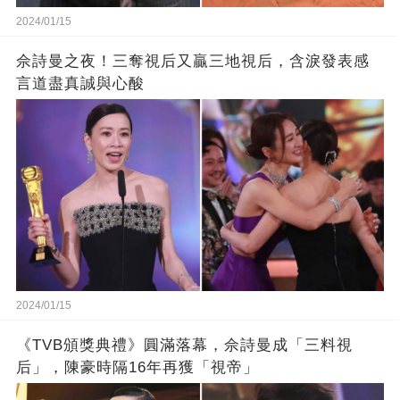
2024/01/15
佘詩曼之夜！三奪視后又贏三地視后，含淚發表感
言道盡真誠與心酸
2024/01/15
《TVB頒獎典禮》圓滿落幕，佘詩曼成「三料視
后」，陳豪時隔16年再獲「視帝」