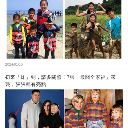
2024/01/15
初來「炸」到，請多關照！7張「最囧全家福」來
襲，張張都有亮點