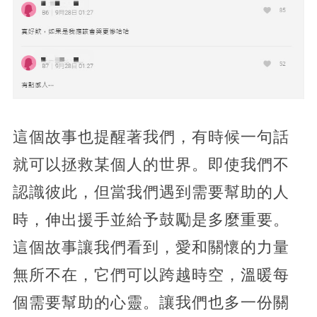
這個故事也提醒著我們，有時候一句話
就可以拯救某個人的世界。即使我們不
認識彼此，但當我們遇到需要幫助的人
時，伸出援手並給予鼓勵是多麼重要。
這個故事讓我們看到，愛和關懷的力量
無所不在，它們可以跨越時空，溫暖每
個需要幫助的心靈。讓我們也多一份關