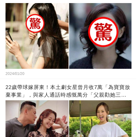
2024/01/20
22歲帶球嫁屏東！本土劇女星曾月收7萬「為寶寶放
棄事業」，與家人通話時感慨萬分「父親勸她三
思」：只有過一次眼淚