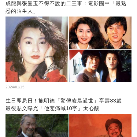
成龍與張曼玉不得不說的二三事：電影圈中「最熟
悉的陌生人」
2024/01/15
生日即忌日！施明德「驚傳凌晨過世」享壽83歲
最後貼文曝光「他悲痛喊10字」太心酸