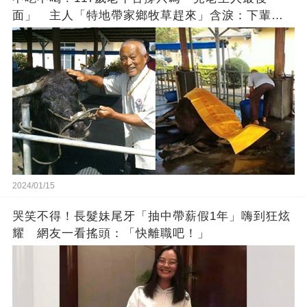
面」 主人「特地帶家鄉牧草趕來」含淚：下輩子
找個好人家
2024/01/15
哭笑不得！長髮妹尾牙「抽中帶薪假1年」嗨到狂炫
耀 網友一看搖頭：「快離職吧！」