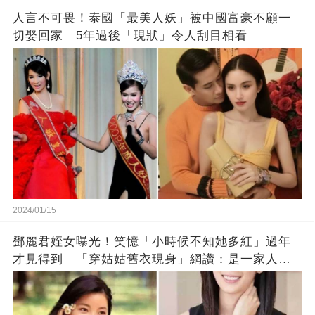
人言不可畏！泰國「最美人妖」被中國富豪不顧一
切娶回家 5年過後「現狀」令人刮目相看
2024/01/15
鄧麗君姪女曝光！笑憶「小時候不知她多紅」過年
才見得到 「穿姑姑舊衣現身」網讚：是一家人沒
錯!