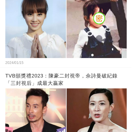
2024/01/15
TVB頒獎禮2023：陳豪二封視帝，佘詩曼破紀錄
「三封視后」成最大贏家