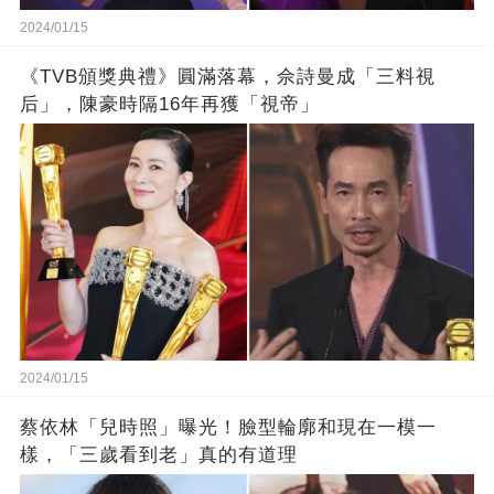
2024/01/15
《TVB頒獎典禮》圓滿落幕，佘詩曼成「三料視
后」，陳豪時隔16年再獲「視帝」
2024/01/15
蔡依林「兒時照」曝光！臉型輪廓和現在一模一
樣，「三歲看到老」真的有道理