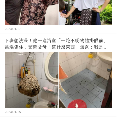
2024/01/17
下班想洗澡！他一進浴室「一坨不明物體掛眼前」
當場傻住，驚問父母「這什麼東西」無奈：我是親
生的嗎？
2024/01/15