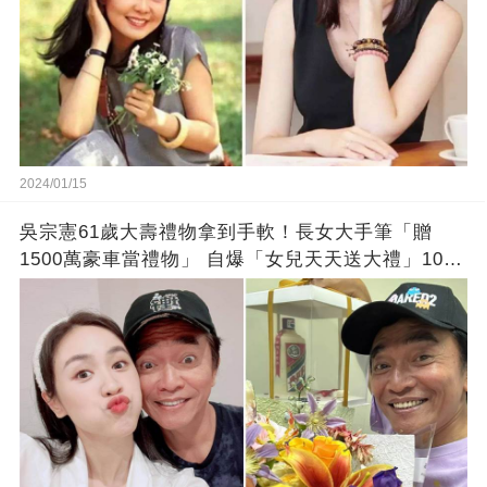
2024/01/15
吳宗憲61歲大壽禮物拿到手軟！長女大手筆「贈
1500萬豪車當禮物」 自爆「女兒天天送大禮」10年
徒弟也不甘示弱!