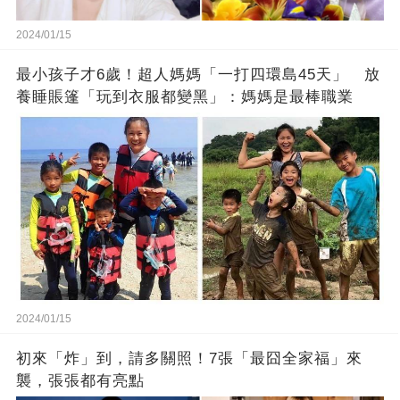
2024/01/15
最小孩子才6歲！超人媽媽「一打四環島45天」 放
養睡賬篷「玩到衣服都變黑」：媽媽是最棒職業
2024/01/15
初來「炸」到，請多關照！7張「最囧全家福」來
襲，張張都有亮點