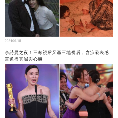
2024/01/15
佘詩曼之夜！三奪視后又贏三地視后，含淚發表感
言道盡真誠與心酸