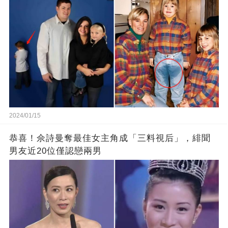
2024/01/15
恭喜！佘詩曼奪最佳女主角成「三料視后」，緋聞
男友近20位僅認戀兩男