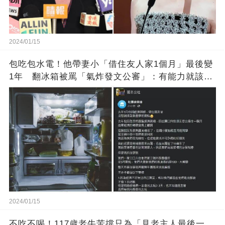
2024/01/15
包吃包水電！他帶妻小「借住友人家1個月」最後變
1年 翻冰箱被罵「氣炸發文公審」：有能力就該大
方
2024/01/15
不吃不喝！117歲老牛苦撐只為「見老主人最後一