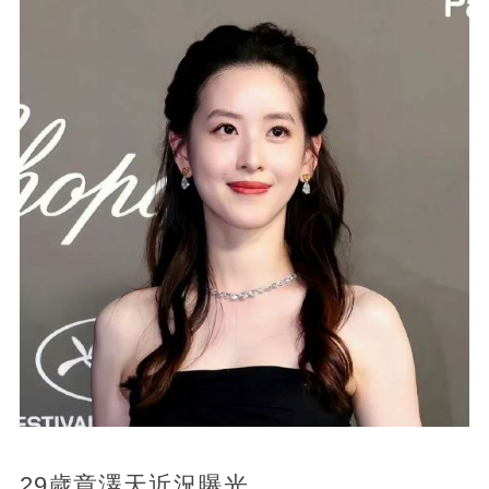
29歲章澤天近況曝光