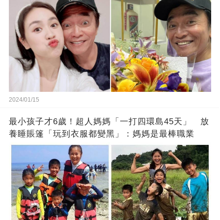
2024/01/15
最小孩子才6歲！超人媽媽「一打四環島45天」 放
養睡賬篷「玩到衣服都變黑」：媽媽是最棒職業