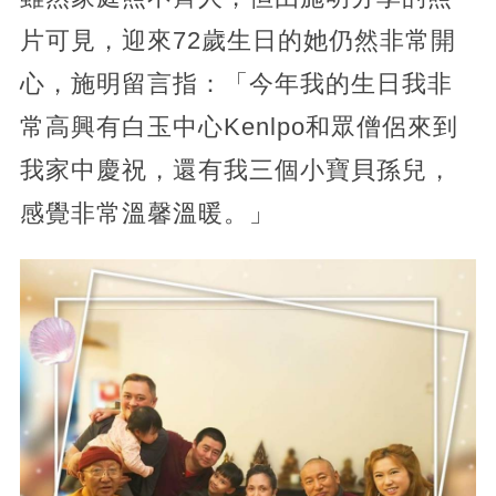
片可見，迎來72歲生日的她仍然非常開
心，施明留言指：「今年我的生日我非
常高興有白玉中心Kenlpo和眾僧侶來到
我家中慶祝，還有我三個小寶貝孫兒，
感覺非常溫馨溫暖。」