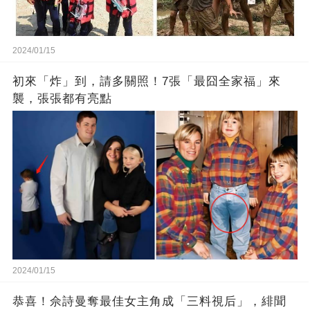
2024/01/15
初來「炸」到，請多關照！7張「最囧全家福」來
襲，張張都有亮點
2024/01/15
恭喜！佘詩曼奪最佳女主角成「三料視后」，緋聞