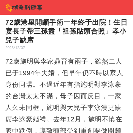
72歲港星開顱手術一年終于出院！生日
宴長子帶三孫盡「祖孫貼頭合照」孝小
兒子缺席
2023/12/07
72歲施明與李家鼎育有兩子，雖然二人
已于1994年失婚，但早年仍不時以家人
身份同場。不過近年有指施明對李泳豪
的台灣太太不滿，母子因而反目，一家
人久未同框，施明與大兒子李泳漢更缺
席李泳豪婚禮。去年12月，施明不慎在
家中跌倒，導致頭部受到重創要做開顱