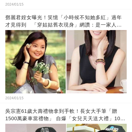
2024/01/15
鄧麗君姪女曝光！笑憶「小時候不知她多紅」過年
才見得到 「穿姑姑舊衣現身」網讚：是一家人沒
錯!
2024/01/15
吳宗憲61歲大壽禮物拿到手軟！長女大手筆「贈
1500萬豪車當禮物」 自爆「女兒天天送大禮」10年
徒弟也不甘示弱!