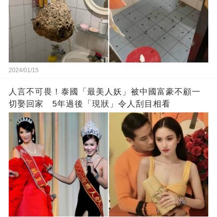
2024/01/15
人言不可畏！泰國「最美人妖」被中國富豪不顧一
切娶回家 5年過後「現狀」令人刮目相看