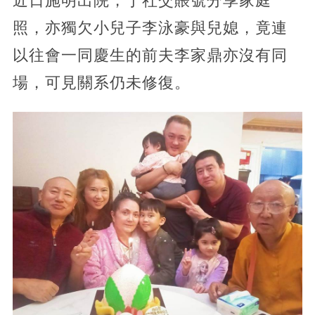
近日施明出院，于社交賬號分享家庭
照，亦獨欠小兒子李泳豪與兒媳，竟連
以往會一同慶生的前夫李家鼎亦沒有同
場，可見關系仍未修復。