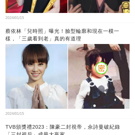
2024/01/15
蔡依林「兒時照」曝光！臉型輪廓和現在一模一
樣，「三歲看到老」真的有道理
2024/01/15
TVB頒獎禮2023：陳豪二封視帝，佘詩曼破紀錄
「三封視后」成最大贏家