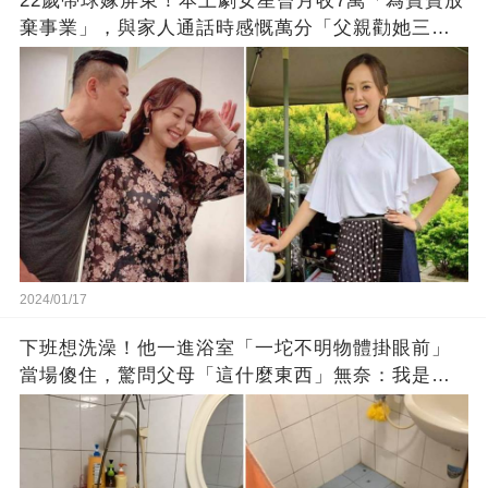
22歲帶球嫁屏東！本土劇女星曾月收7萬「為寶寶放
棄事業」，與家人通話時感慨萬分「父親勸她三
思」：只有過一次眼淚
2024/01/17
下班想洗澡！他一進浴室「一坨不明物體掛眼前」
當場傻住，驚問父母「這什麼東西」無奈：我是親
生的嗎？