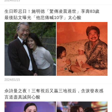
2024/01/15
生日即忌日！施明德「驚傳凌晨過世」享壽83歲
最後貼文曝光「他悲痛喊10字」太心酸
2024/01/15
佘詩曼之夜！三奪視后又贏三地視后，含淚發表感
言道盡真誠與心酸