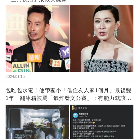
2024/01/15
包吃包水電！他帶妻小「借住友人家1個月」最後變
1年 翻冰箱被罵「氣炸發文公審」：有能力就該大
方