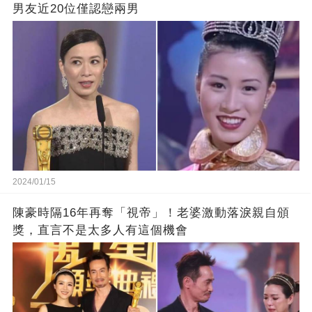
男友近20位僅認戀兩男
2024/01/15
陳豪時隔16年再奪「視帝」！老婆激動落淚親自頒
獎，直言不是太多人有這個機會