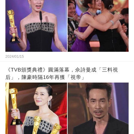
2024/01/15
《TVB頒獎典禮》圓滿落幕，佘詩曼成「三料視
后」，陳豪時隔16年再獲「視帝」