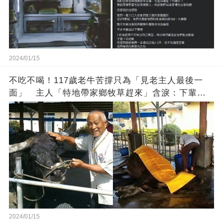
2024/01/15
不吃不喝！117歲老牛苦撐只為「見老主人最後一
面」 主人「特地帶家鄉牧草趕來」含淚：下輩子
找個好人家
2024/01/15