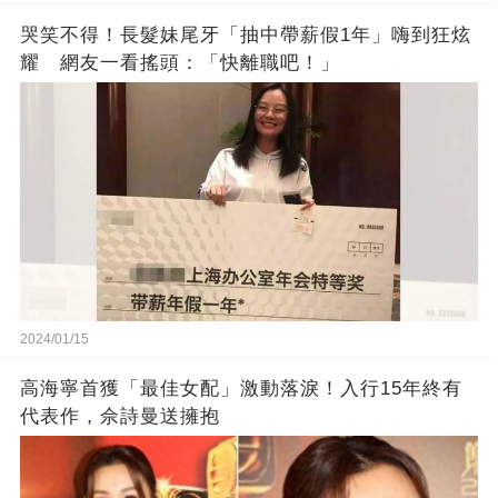
哭笑不得！長髮妹尾牙「抽中帶薪假1年」嗨到狂炫
耀 網友一看搖頭：「快離職吧！」
2024/01/15
高海寧首獲「最佳女配」激動落淚！入行15年終有
代表作，佘詩曼送擁抱