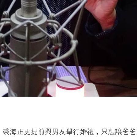
，裘海正更提前與男友舉行婚禮，只想讓爸爸