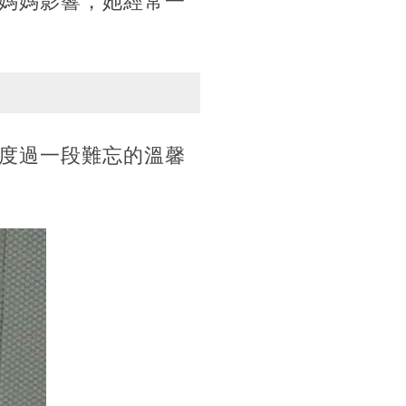
媽媽影響，她經常一
度過一段難忘的溫馨