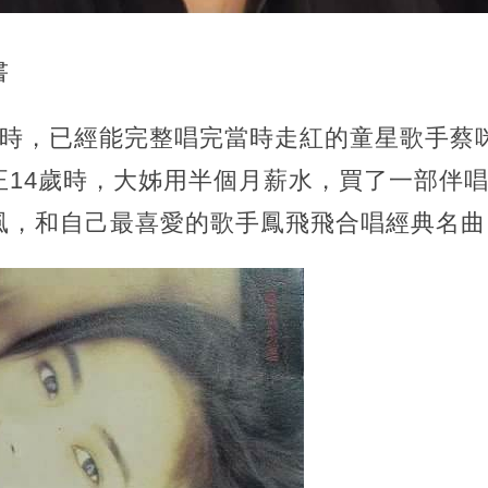
書
字時，已經能完整唱完當時走紅的童星歌手蔡
正14歲時，大姊用半個月薪水，買了一部伴
風，和自己最喜愛的歌手鳳飛飛合唱經典名曲