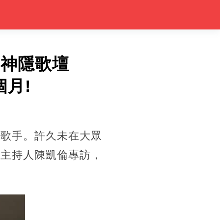
」神隱歌壇
月!
女歌手。許久未在大眾
目主持人陳凱倫專訪，