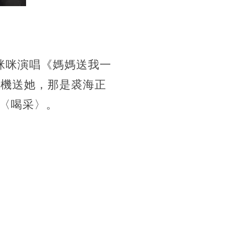
咪咪演唱《媽媽送我一
唱機送她，那是裘海正
〈喝采〉。