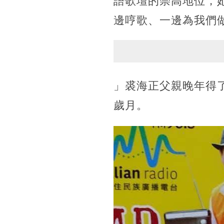
語歌壇的崇高地位，
邊哼歌、一邊為我們
」裘海正父親晚年得
歲月。