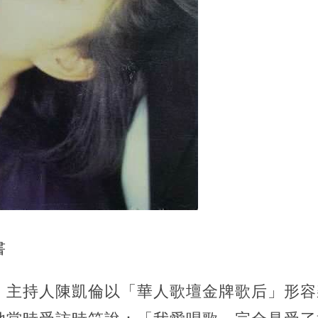
書
，主持人陳凱倫以「華人歌壇金牌歌后」形容