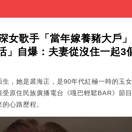
資深女歌手「當年嫁養豬大戶
活」自爆：夫妻從沒住一起3個
陌生，她是裘海正，是90年代紅極一時的玉
接受原住民族廣播電台《嘎巴輕鬆BAR》節
來的心路歷程。