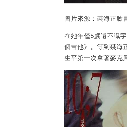
圖片來源：裘海正臉
在她年僅5歲還不識
個吉他》。等到裘海
生平第一次拿著麥克