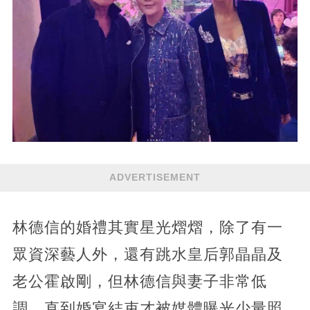
ADVERTISEMENT
林德信的婚禮其實星光熠熠，除了有一
眾資深藝人外，還有跳水皇后郭晶晶及
老公霍啟剛，但林德信與妻子非常低
調，直到婚宴結束才被媒體曝光少量照