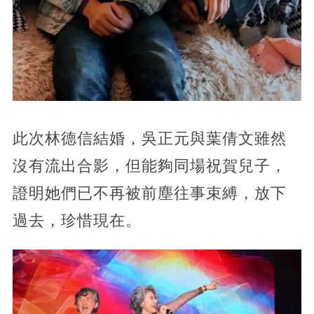
此次林德信結婚，吳正元與葉倩文雖然
沒有流出合影，但能夠同場祝賀兒子，
證明她們已不再被前塵往事束縛，放下
過去，珍惜現在。