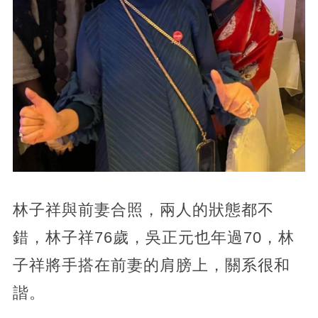
林子祥與前妻合照，兩人的狀態都不
錯，林子祥76歲，吳正元也年過70，林
子祥將手搭在前妻的肩膀上，關系很和
諧。