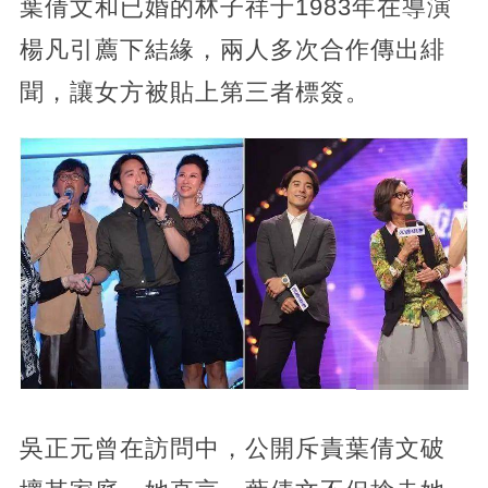
葉倩文和已婚的林子祥于1983年在導演
楊凡引薦下結緣，兩人多次合作傳出緋
聞，讓女方被貼上第三者標簽。
吳正元曾在訪問中，公開斥責葉倩文破