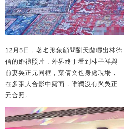
12月5日，著名形象顧問劉天蘭曬出林德
信的婚禮照片，外界終于看到林子祥與
前妻吳正元同框，葉倩文也身處現場，
在多張大合影中露面，唯獨沒有與吳正
元合照。