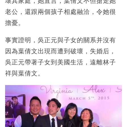
壞其家庭，她直言，葉倩文不但搶走她
老公，還跟兩個孩子相處融洽，令她很
擔憂。
事實證明，吳正元與子女的關系并沒有
因為葉倩文出現而遭到破壞，失婚后，
吳正元帶著子女到美國生活，遠離林子
祥與葉倩文。