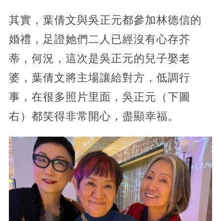
其實，葉倩文與吳正元都參加林德信的
婚禮，足證她們二人已經沒有心存芥
蒂，何況，這次是吳正元的兒子娶老
婆，葉倩文將主場讓給對方，低調行
事，在很多照片里面，吳正元（下圖
右）都笑得非常開心，盡顯幸福。