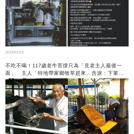
2024/01/15
不吃不喝！117歲老牛苦撐只為「見老主人最後一
面」 主人「特地帶家鄉牧草趕來」含淚：下輩子
找個好人家