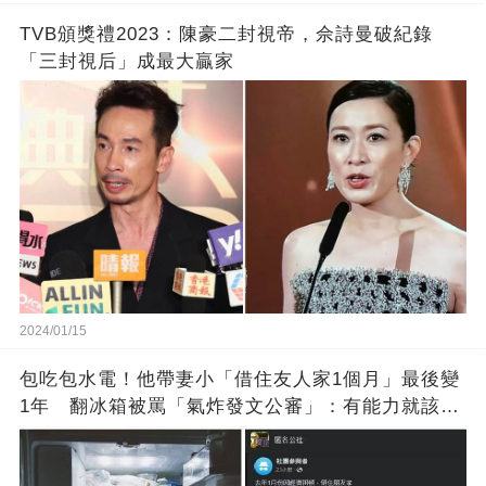
TVB頒獎禮2023：陳豪二封視帝，佘詩曼破紀錄
「三封視后」成最大贏家
2024/01/15
包吃包水電！他帶妻小「借住友人家1個月」最後變
1年 翻冰箱被罵「氣炸發文公審」：有能力就該大
方