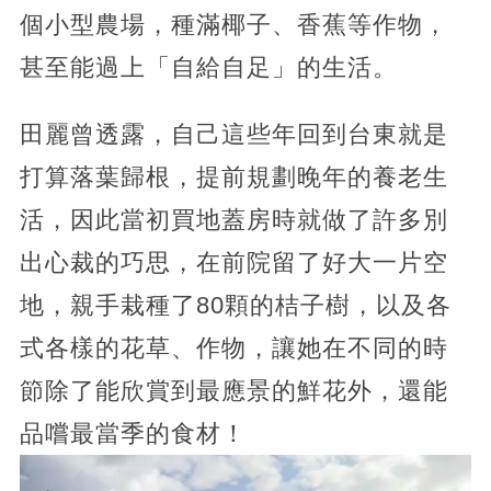
個小型農場，種滿椰子、香蕉等作物，
甚至能過上「自給自足」的生活。
田麗曾透露，自己這些年回到台東就是
打算落葉歸根，提前規劃晚年的養老生
活，因此當初買地蓋房時就做了許多別
出心裁的巧思，在前院留了好大一片空
地，親手栽種了80顆的桔子樹，以及各
式各樣的花草、作物，讓她在不同的時
節除了能欣賞到最應景的鮮花外，還能
品嚐最當季的食材！