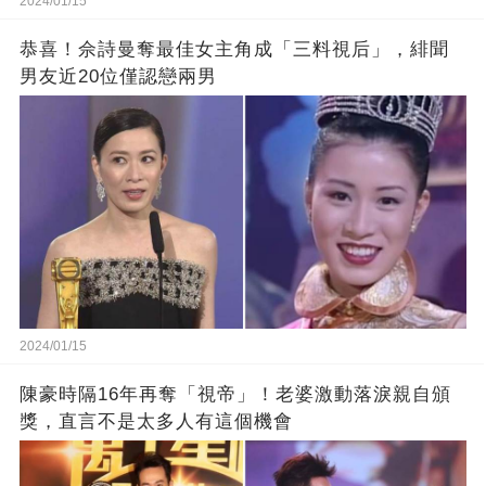
2024/01/15
恭喜！佘詩曼奪最佳女主角成「三料視后」，緋聞
男友近20位僅認戀兩男
2024/01/15
陳豪時隔16年再奪「視帝」！老婆激動落淚親自頒
獎，直言不是太多人有這個機會