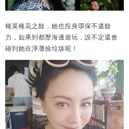
種菜種花之餘，她也投身環保不遺餘
力，如果到都歷海邊遊玩，說不定還會
碰到她在淨灘撿垃圾呢！