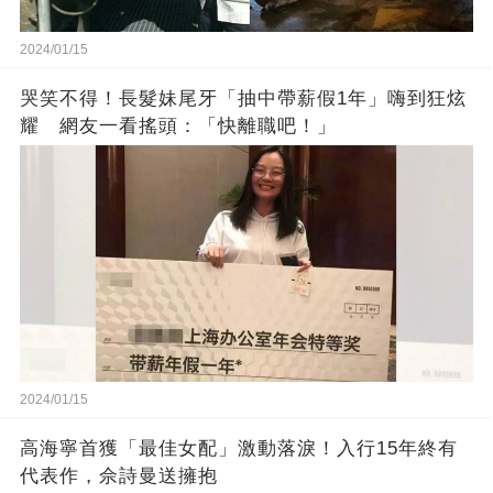
2024/01/15
哭笑不得！長髮妹尾牙「抽中帶薪假1年」嗨到狂炫
耀 網友一看搖頭：「快離職吧！」
2024/01/15
高海寧首獲「最佳女配」激動落淚！入行15年終有
代表作，佘詩曼送擁抱