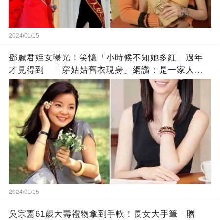
2024/01/15
鄧麗君姪女曝光！笑憶「小時候不知她多紅」過年
才見得到 「穿姑姑舊衣現身」網讚：是一家人沒
錯!
2024/01/15
吳宗憲61歲大壽禮物拿到手軟！長女大手筆「贈