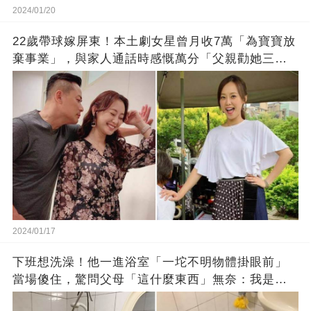
2024/01/20
22歲帶球嫁屏東！本土劇女星曾月收7萬「為寶寶放
棄事業」，與家人通話時感慨萬分「父親勸她三
思」：只有過一次眼淚
2024/01/17
下班想洗澡！他一進浴室「一坨不明物體掛眼前」
當場傻住，驚問父母「這什麼東西」無奈：我是親
生的嗎？