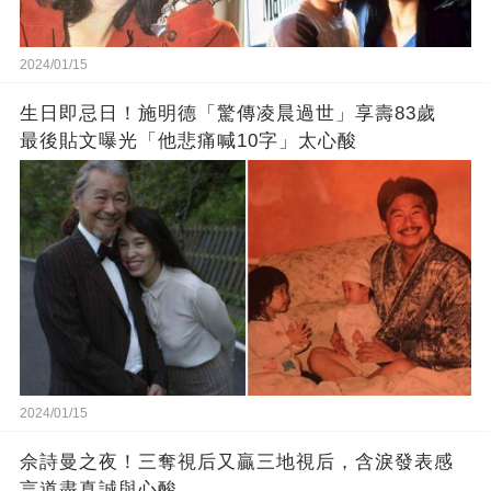
2024/01/15
生日即忌日！施明德「驚傳凌晨過世」享壽83歲
最後貼文曝光「他悲痛喊10字」太心酸
2024/01/15
佘詩曼之夜！三奪視后又贏三地視后，含淚發表感
言道盡真誠與心酸