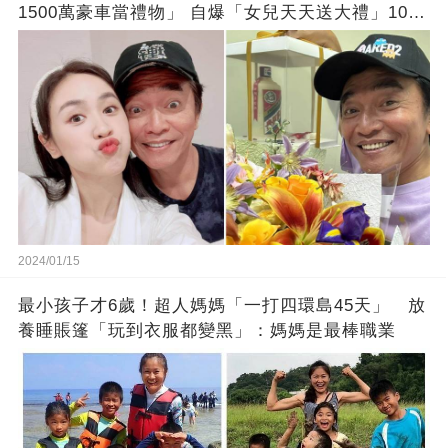
1500萬豪車當禮物」 自爆「女兒天天送大禮」10年
徒弟也不甘示弱!
2024/01/15
最小孩子才6歲！超人媽媽「一打四環島45天」 放
養睡賬篷「玩到衣服都變黑」：媽媽是最棒職業