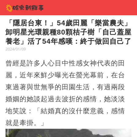
「隱居台東！」54歲田麗「樂當農夫」
卸明星光環親種80顆桔子樹「自己蓋屋
養老」活了54年感嘆：終于做回自己了
2024/01/09
曾經是許多人心目中性感女神代表的田
麗，近年來鮮少曝光在螢光幕前，在台
東過著與世無爭的田園生活，有過兩段
婚姻的她談起過去波折的感情，她淡淡
地笑說：「結婚真的沒什麼意義，感情
就是牽掛。」