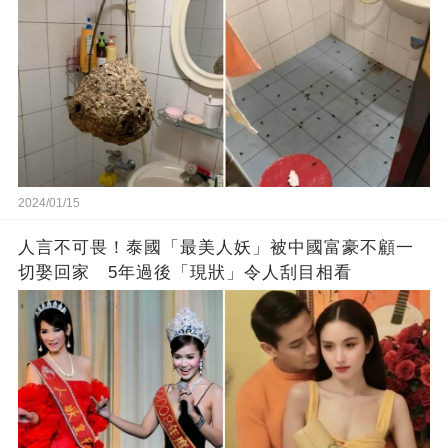
2024/01/15
人言不可畏！泰國「最美人妖」被中國富豪不顧一
切娶回家 5年過後「現狀」令人刮目相看