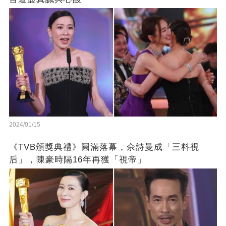
2024/01/15
《TVB頒獎典禮》圓滿落幕，佘詩曼成「三料視
后」，陳豪時隔16年再獲「視帝」