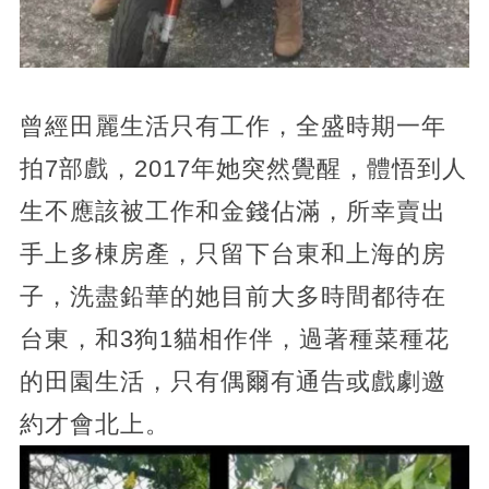
曾經田麗生活只有工作，全盛時期一年
拍7部戲，2017年她突然覺醒，體悟到人
生不應該被工作和金錢佔滿，所幸賣出
手上多棟房產，只留下台東和上海的房
子，洗盡鉛華的她目前大多時間都待在
台東，和3狗1貓相作伴，過著種菜種花
的田園生活，只有偶爾有通告或戲劇邀
約才會北上。