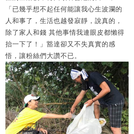
「已幾乎想不起任何能讓我心生波瀾的
人和事了，生活也越發寂靜，說真的，
除了家人和錢 其他事情我連眼皮都懶得
抬一下了！」豁達卻又不失真實的感
悟，讓粉絲們大讚不已。