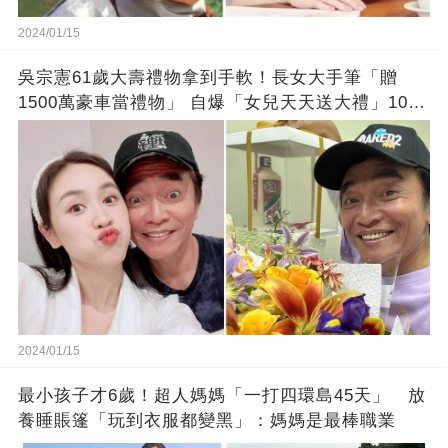
2024/01/15
吳宗憲61歲大壽禮物拿到手軟！長女大手筆「贈
1500萬豪車當禮物」 自爆「女兒天天送大禮」10年
徒弟也不甘示弱!
2024/01/15
最小孩子才6歲！超人媽媽「一打四環島45天」 放
養睡賬篷「玩到衣服都變黑」：媽媽是最棒職業