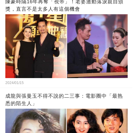
陳豪時隔16年再奪「視帝」！老婆激動落淚親自頒
獎，直言不是太多人有這個機會
2024/01/15
成龍與張曼玉不得不說的二三事：電影圈中「最熟
悉的陌生人」