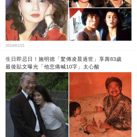
2024/01/15
生日即忌日！施明德「驚傳凌晨過世」享壽83歲
最後貼文曝光「他悲痛喊10字」太心酸