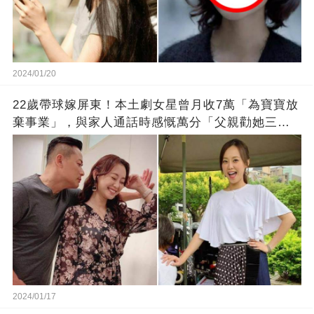
2024/01/20
22歲帶球嫁屏東！本土劇女星曾月收7萬「為寶寶放
棄事業」，與家人通話時感慨萬分「父親勸她三
思」：只有過一次眼淚
2024/01/17