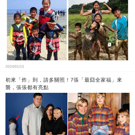
2024/01/15
初來「炸」到，請多關照！7張「最囧全家福」來
襲，張張都有亮點