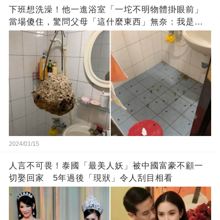
下班想洗澡！他一進浴室「一坨不明物體掛眼前」
當場傻住，驚問父母「這什麼東西」無奈：我是親
生的嗎？
2024/01/15
人言不可畏！泰國「最美人妖」被中國富豪不顧一
切娶回家 5年過後「現狀」令人刮目相看