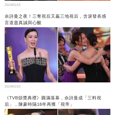
2024/01/15
佘詩曼之夜！三奪視后又贏三地視后，含淚發表感
言道盡真誠與心酸
2024/01/15
《TVB頒獎典禮》圓滿落幕，佘詩曼成「三料視
后」，陳豪時隔16年再獲「視帝」