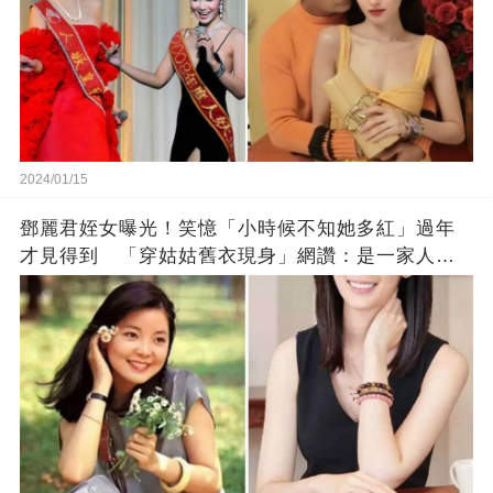
2024/01/15
鄧麗君姪女曝光！笑憶「小時候不知她多紅」過年
才見得到 「穿姑姑舊衣現身」網讚：是一家人沒
錯!