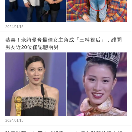
2024/01/15
恭喜！佘詩曼奪最佳女主角成「三料視后」，緋聞
男友近20位僅認戀兩男
2024/01/15