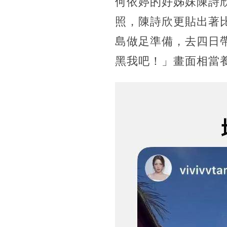
何依婷的好姊妹陳詩欣
照，陳詩欣更貼出著
島做足準備，去四日
黑我吧！」畫面相當