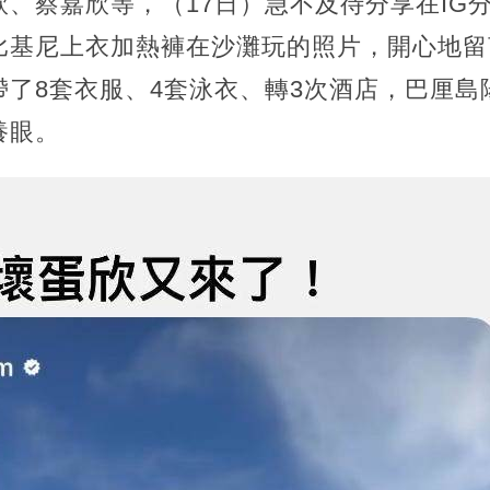
、蔡嘉欣等，（17日）急不及待分享在IG
比基尼上衣加熱褲在沙灘玩的照片，開心地留
帶了8套衣服、4套泳衣、轉3次酒店，巴厘島
養眼。