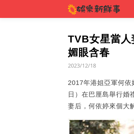
TVB女星當
媚眼含春
2023/12/18
2017年港姐亞軍何
日）在巴厘島舉行婚
妻后，何依婷來個大