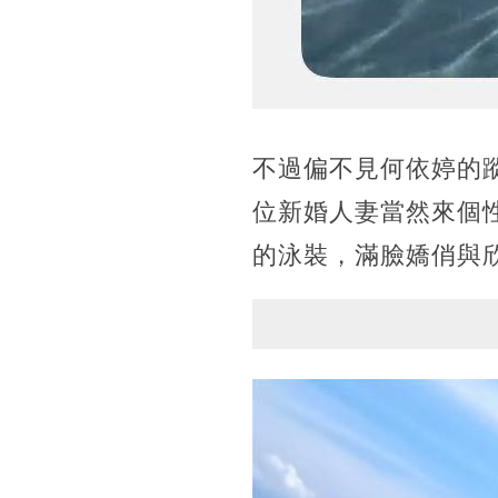
不過偏不見何依婷的
位新婚人妻當然來個
的泳裝，滿臉嬌俏與