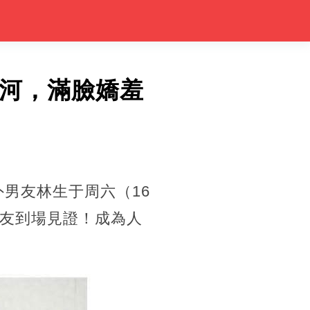
愛河，滿臉嬌羞
外男友林生于周六（16
好友到場見證！成為人