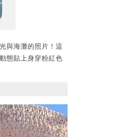
光與海灘的照片！這
動態貼上身穿粉紅色