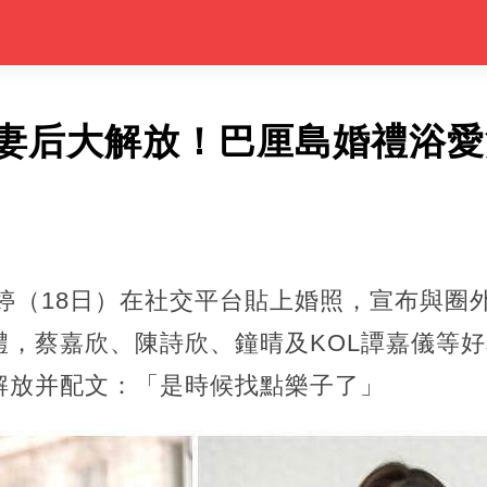
人妻后大解放！巴厘島婚禮浴
依婷（18日）在社交平台貼上婚照，宣布與圈
禮，蔡嘉欣、陳詩欣、鐘晴及KOL譚嘉儀等
解放并配文：「是時候找點樂子了」