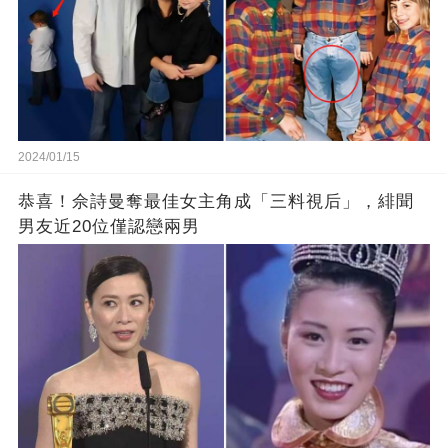
2024/01/15
恭喜！佘詩曼奪最佳女主角成「三料視后」，緋聞
男友近20位僅認戀兩男