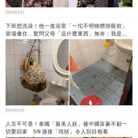
2024/01/17
下班想洗澡！他一進浴室「一坨不明物體掛眼前」
當場傻住，驚問父母「這什麼東西」無奈：我是親
生的嗎？
2024/01/15
人言不可畏！泰國「最美人妖」被中國富豪不顧一
切娶回家 5年過後「現狀」令人刮目相看