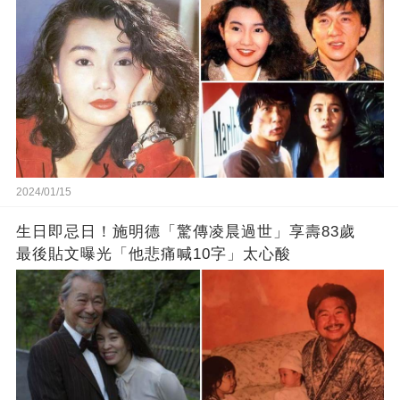
2024/01/15
生日即忌日！施明德「驚傳凌晨過世」享壽83歲
最後貼文曝光「他悲痛喊10字」太心酸