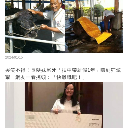
2024/01/15
哭笑不得！長髮妹尾牙「抽中帶薪假1年」嗨到狂炫
耀 網友一看搖頭：「快離職吧！」