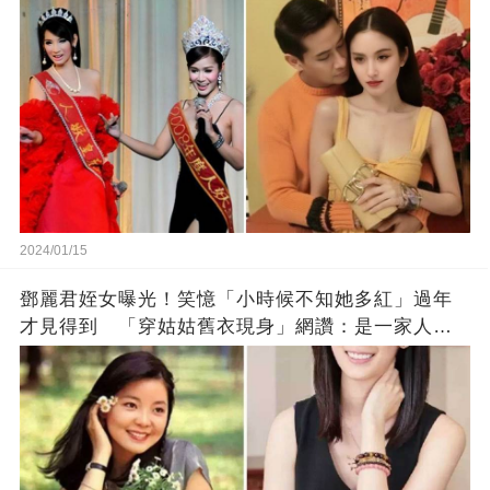
2024/01/15
鄧麗君姪女曝光！笑憶「小時候不知她多紅」過年
才見得到 「穿姑姑舊衣現身」網讚：是一家人沒
錯!