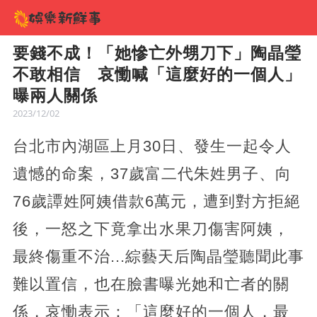
要錢不成！「她慘亡外甥刀下」陶晶瑩
不敢相信 哀慟喊「這麼好的一個人」
曝兩人關係
2023/12/02
台北市內湖區上月30日、發生一起令人
遺憾的命案，37歲富二代朱姓男子、向
76歲譚姓阿姨借款6萬元，遭到對方拒絕
後，一怒之下竟拿出水果刀傷害阿姨，
最終傷重不治...綜藝天后陶晶瑩聽聞此事
難以置信，也在臉書曝光她和亡者的關
係，哀慟表示：「這麼好的一個人，最