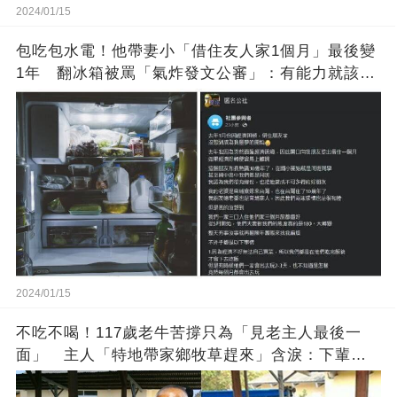
2024/01/15
包吃包水電！他帶妻小「借住友人家1個月」最後變
1年 翻冰箱被罵「氣炸發文公審」：有能力就該大
方
2024/01/15
不吃不喝！117歲老牛苦撐只為「見老主人最後一
面」 主人「特地帶家鄉牧草趕來」含淚：下輩子
找個好人家