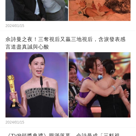
2024/01/15
佘詩曼之夜！三奪視后又贏三地視后，含淚發表感
言道盡真誠與心酸
2024/01/15
《TVB頒獎典禮》圓滿落幕，佘詩曼成「三料視