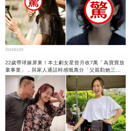
2024/01/20
22歲帶球嫁屏東！本土劇女星曾月收7萬「為寶寶放
棄事業」，與家人通話時感慨萬分「父親勸她三
思」：只有過一次眼淚