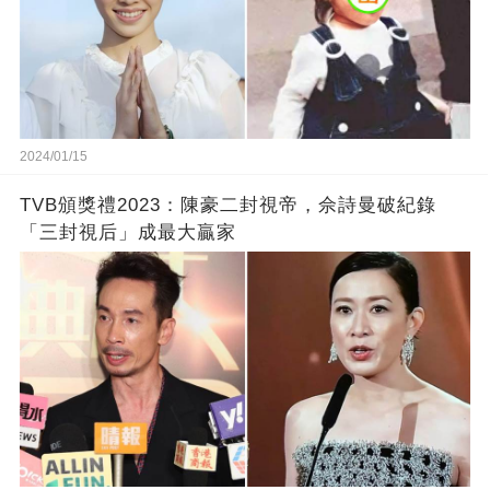
2024/01/15
TVB頒獎禮2023：陳豪二封視帝，佘詩曼破紀錄
「三封視后」成最大贏家