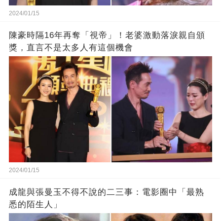
2024/01/15
陳豪時隔16年再奪「視帝」！老婆激動落淚親自頒
獎，直言不是太多人有這個機會
2024/01/15
成龍與張曼玉不得不說的二三事：電影圈中「最熟
悉的陌生人」