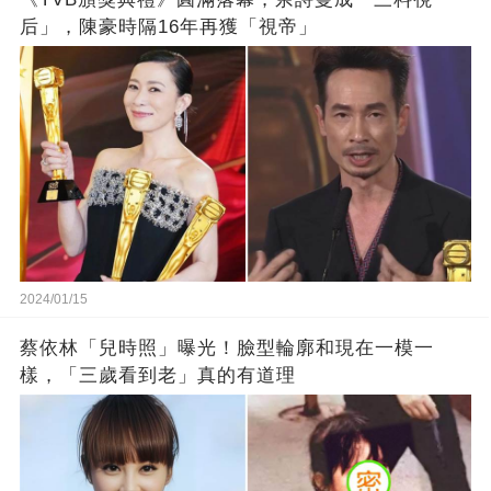
后」，陳豪時隔16年再獲「視帝」
2024/01/15
蔡依林「兒時照」曝光！臉型輪廓和現在一模一
樣，「三歲看到老」真的有道理