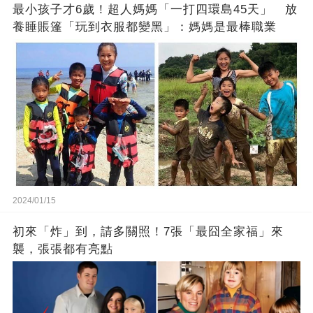
最小孩子才6歲！超人媽媽「一打四環島45天」 放
養睡賬篷「玩到衣服都變黑」：媽媽是最棒職業
2024/01/15
初來「炸」到，請多關照！7張「最囧全家福」來
襲，張張都有亮點