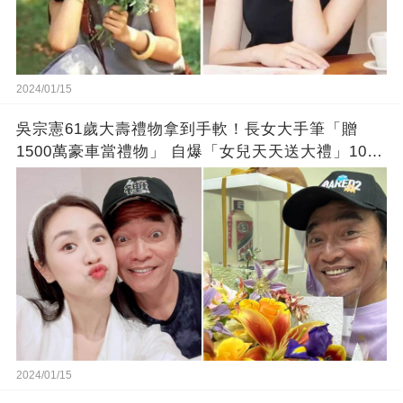
2024/01/15
吳宗憲61歲大壽禮物拿到手軟！長女大手筆「贈
1500萬豪車當禮物」 自爆「女兒天天送大禮」10年
徒弟也不甘示弱!
2024/01/15