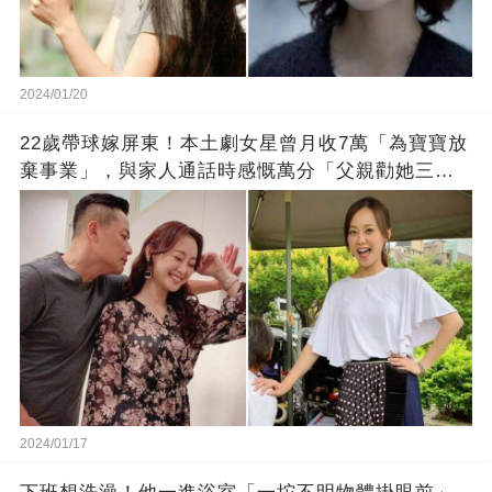
2024/01/20
22歲帶球嫁屏東！本土劇女星曾月收7萬「為寶寶放
棄事業」，與家人通話時感慨萬分「父親勸她三
思」：只有過一次眼淚
2024/01/17