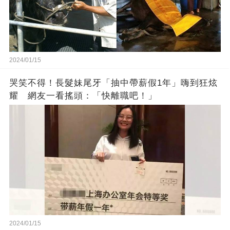
2024/01/15
哭笑不得！長髮妹尾牙「抽中帶薪假1年」嗨到狂炫
耀 網友一看搖頭：「快離職吧！」
2024/01/15