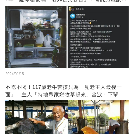
方
2024/01/15
不吃不喝！117歲老牛苦撐只為「見老主人最後一
面」 主人「特地帶家鄉牧草趕來」含淚：下輩子
找個好人家