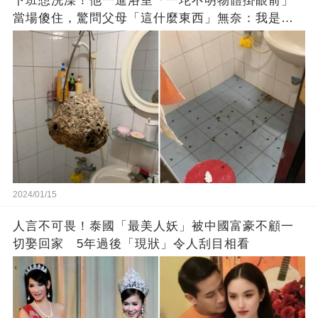
下班想洗澡！他一進浴室「一坨不明物體掛眼前」
當場傻住，驚問父母「這什麼東西」無奈：我是親
生的嗎？
2024/01/15
人言不可畏！泰國「最美人妖」被中國富豪不顧一
切娶回家 5年過後「現狀」令人刮目相看