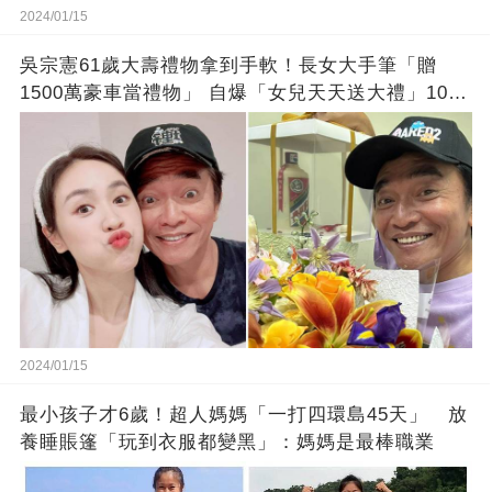
2024/01/15
吳宗憲61歲大壽禮物拿到手軟！長女大手筆「贈
1500萬豪車當禮物」 自爆「女兒天天送大禮」10年
徒弟也不甘示弱!
2024/01/15
最小孩子才6歲！超人媽媽「一打四環島45天」 放
養睡賬篷「玩到衣服都變黑」：媽媽是最棒職業