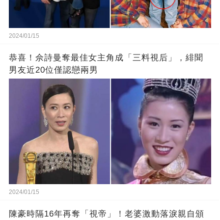
2024/01/15
恭喜！佘詩曼奪最佳女主角成「三料視后」，緋聞
男友近20位僅認戀兩男
2024/01/15
陳豪時隔16年再奪「視帝」！老婆激動落淚親自頒