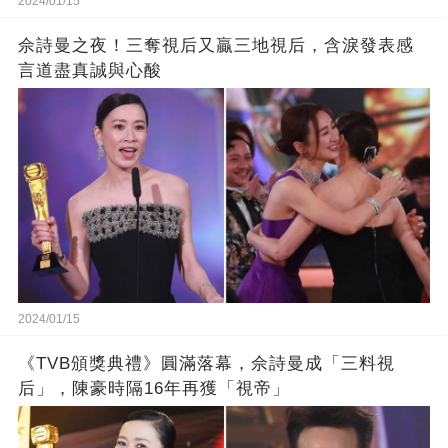
2024/01/15
佘詩曼之夜！三奪視后又贏三地視后，含淚發表感
言道盡真誠與心酸
2024/01/15
《TVB頒獎典禮》圓滿落幕，佘詩曼成「三料視
后」，陳豪時隔16年再獲「視帝」