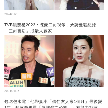
2024/01/15
TVB頒獎禮2023：陳豪二封視帝，佘詩曼破紀錄
「三封視后」成最大贏家
2024/01/15
包吃包水電！他帶妻小「借住友人家1個月」最後變
1年 翻冰箱被罵「氣炸發文公審」：有能力就該大