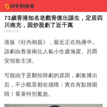
73歲香港知名老戲骨復出謀生，定居四
川南充，因炒股虧了近千萬
2023/12/01
港版《社內相親》，最近正在熱播中。
該劇由香港兩位人氣小生盧瀚霆、呂爵
安領銜主演。
可能由于是翻拍韓劇的原因，劇集播出
后，不少觀眾都在感嘆：實在有點辣眼
睛！看著特別尷尬。