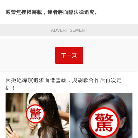
嚴禁無授權轉載，違者將面臨法律追究。
ADVERTISEMENT
下一頁
因拒絕導演追求而遭雪藏，與胡歌合作后再次走
紅！