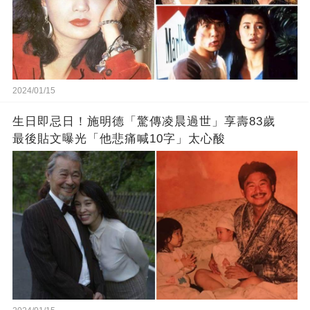
2024/01/15
生日即忌日！施明德「驚傳凌晨過世」享壽83歲
最後貼文曝光「他悲痛喊10字」太心酸