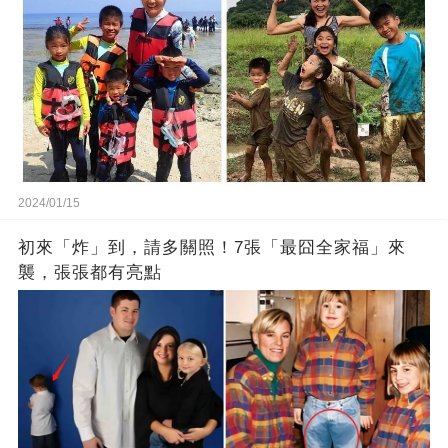
2024/01/15
初來「炸」到，請多關照！7張「最囧全家福」來
襲，張張都有亮點