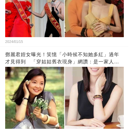
2024/01/15
鄧麗君姪女曝光！笑憶「小時候不知她多紅」過年
才見得到 「穿姑姑舊衣現身」網讚：是一家人沒
錯!