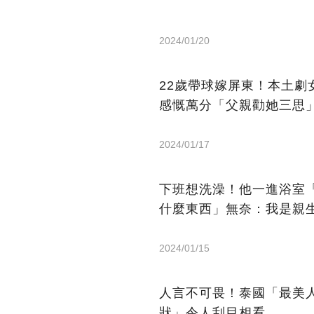
2024/01/20
22歲帶球嫁屏東！本土劇
感慨萬分「父親勸她三思
2024/01/17
下班想洗澡！他一進浴室
什麼東西」無奈：我是親
2024/01/15
人言不可畏！泰國「最美
狀」令人刮目相看