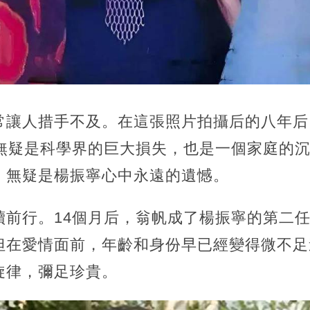
常讓人措手不及。在這張照片拍攝后的八年后
去無疑是科學界的巨大損失，也是一個家庭的
，無疑是楊振寧心中永遠的遺憾。
續前行。14個月后，翁帆成了楊振寧的第二
但在愛情面前，年齡和身份早已經變得微不足
旋律，彌足珍貴。