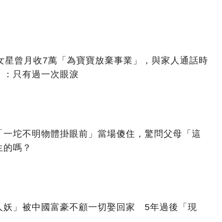
女星曾月收7萬「為寶寶放棄事業」，與家人通話時
」：只有過一次眼淚
「一坨不明物體掛眼前」當場傻住，驚問父母「這
生的嗎？
人妖」被中國富豪不顧一切娶回家 5年過後「現