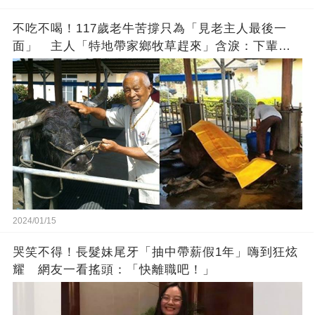
不吃不喝！117歲老牛苦撐只為「見老主人最後一
面」 主人「特地帶家鄉牧草趕來」含淚：下輩子
找個好人家
2024/01/15
哭笑不得！長髮妹尾牙「抽中帶薪假1年」嗨到狂炫
耀 網友一看搖頭：「快離職吧！」