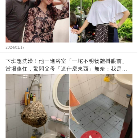
2024/01/17
下班想洗澡！他一進浴室「一坨不明物體掛眼前」
當場傻住，驚問父母「這什麼東西」無奈：我是親
生的嗎？