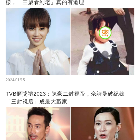
樣，「三歲看到老」真的有道理
2024/01/15
TVB頒獎禮2023：陳豪二封視帝，佘詩曼破紀錄
「三封視后」成最大贏家