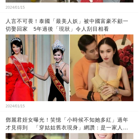
2024/01/15
人言不可畏！泰國「最美人妖」被中國富豪不顧一
切娶回家 5年過後「現狀」令人刮目相看
2024/01/15
鄧麗君姪女曝光！笑憶「小時候不知她多紅」過年
才見得到 「穿姑姑舊衣現身」網讚：是一家人沒
錯!