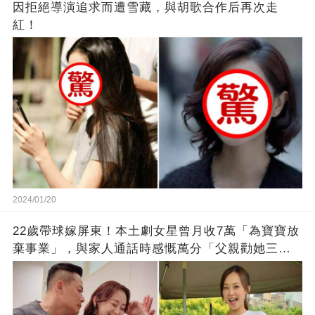
因拒絕導演追求而遭雪藏，與胡歌合作后再次走
紅！
2024/01/20
22歲帶球嫁屏東！本土劇女星曾月收7萬「為寶寶放
棄事業」，與家人通話時感慨萬分「父親勸她三
思」：只有過一次眼淚