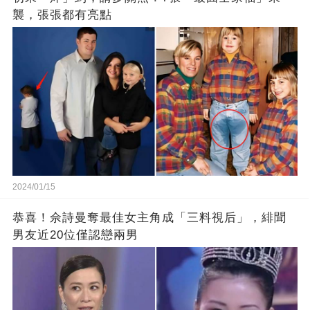
襲，張張都有亮點
2024/01/15
恭喜！佘詩曼奪最佳女主角成「三料視后」，緋聞
男友近20位僅認戀兩男