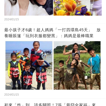
2024/01/15
最小孩子才6歲！超人媽媽「一打四環島45天」 放
養睡賬篷「玩到衣服都變黑」：媽媽是最棒職業
2024/01/15
初來「炸」到，請多關照！7張「最囧全家福」來