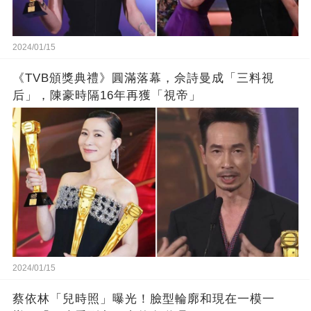
2024/01/15
《TVB頒獎典禮》圓滿落幕，佘詩曼成「三料視
后」，陳豪時隔16年再獲「視帝」
2024/01/15
蔡依林「兒時照」曝光！臉型輪廓和現在一模一