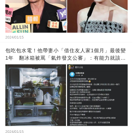
2024/01/15
包吃包水電！他帶妻小「借住友人家1個月」最後變
1年 翻冰箱被罵「氣炸發文公審」：有能力就該大
方
2024/01/15