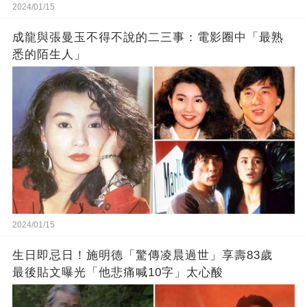
2024/01/15
成龍與張曼玉不得不說的二三事：電影圈中「最熟
悉的陌生人」
2024/01/15
生日即忌日！施明德「驚傳凌晨過世」享壽83歲
最後貼文曝光「他悲痛喊10字」太心酸