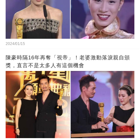
2024/01/15
陳豪時隔16年再奪「視帝」！老婆激動落淚親自頒
獎，直言不是太多人有這個機會