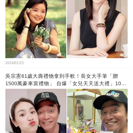
2024/01/15
吳宗憲61歲大壽禮物拿到手軟！長女大手筆「贈
1500萬豪車當禮物」 自爆「女兒天天送大禮」10年
徒弟也不甘示弱!