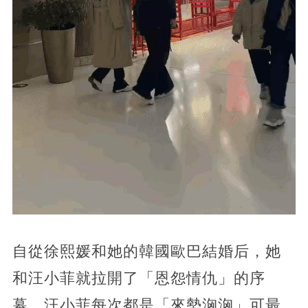
自從徐熙媛和她的韓國歐巴結婚后，她
和汪小菲就拉開了「恩怨情仇」的序
幕，汪小菲每次都是「來勢洶洶」可最