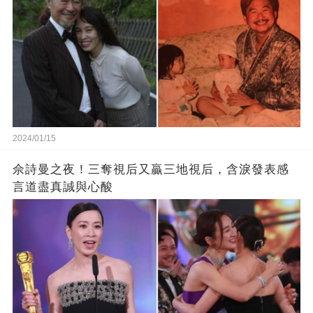
2024/01/15
佘詩曼之夜！三奪視后又贏三地視后，含淚發表感
言道盡真誠與心酸