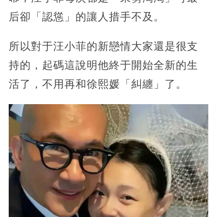
后卻「認慫」的讓人措手不及。
所以對于汪小菲的新戀情大家還是很支
持的，起碼這說明他終于開始全新的生
活了，不用再和徐熙媛「糾纏」了。