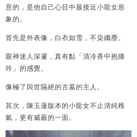
意的，是他自己心目中最接近小龍女形
象的。
首先是外表像，白衣如雪，不染纖塵。
眼神迷人深邃，真有點「清冷香中抱膝
吟」的感覺。
像極了與世隔絕的古墓的主人。
其次，陳玉蓮版本的小龍女不止清純稚
氣，更有威嚴的一面。