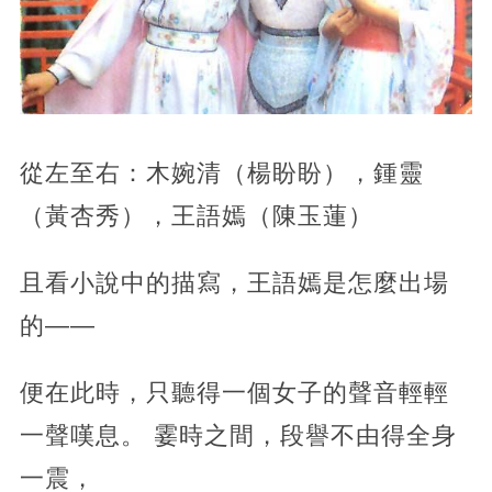
從左至右：木婉清（楊盼盼），鍾靈
（黃杏秀），王語嫣（陳玉蓮）
且看小說中的描寫，王語嫣是怎麼出場
的——
便在此時，只聽得一個女子的聲音輕輕
一聲嘆息。 霎時之間，段譽不由得全身
一震，