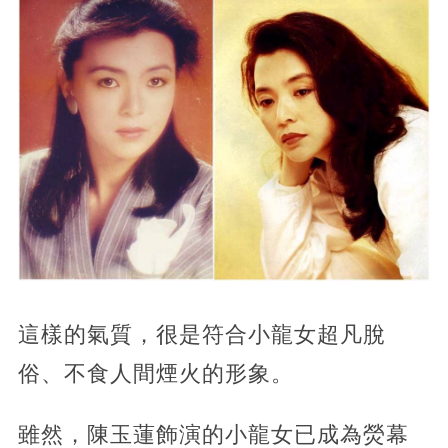
這樣的氣質，很是符合小龍女超凡脫
俗、不食人間煙火的形象。
雖然，陳玉蓮飾演的小龍女已成為熒幕