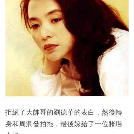
拒絕了大帥哥的劉德華的表白，然後轉
身和周潤發拍拖，最後嫁給了一位賭場