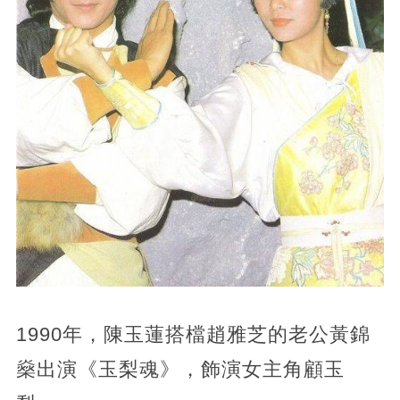
1990年，陳玉蓮搭檔趙雅芝的老公黃錦
燊出演《玉梨魂》，飾演女主角顧玉