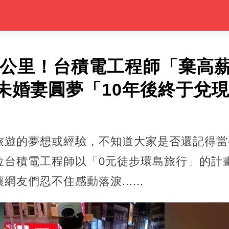
00公里！台積電工程師「棄高
未婚妻圓夢「10年後終于兌
旅遊的夢想或經驗，不知道大家是否還記得當
位台積電工程師以「0元徒步環島旅行」的計
友們忍不住感動落淚......