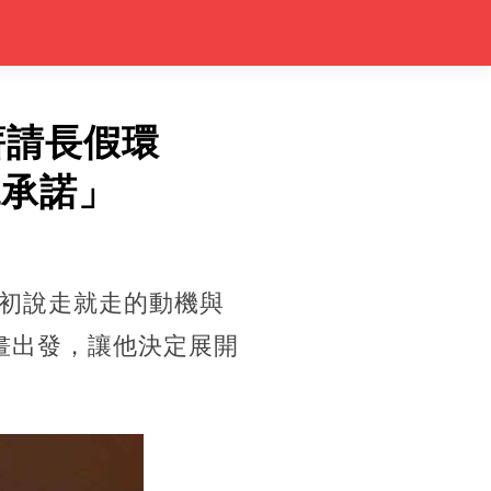
薪請長假環
現承諾」
初說走就走的動機與
畫出發，讓他決定展開