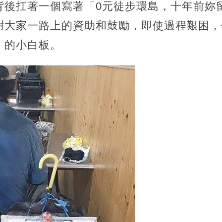
背後扛著一個寫著「0元徒步環島，十年前妳
謝大家一路上的資助和鼓勵，即使過程艱困，
」的小白板。