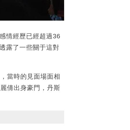
感情經歷已經超過36
透露了一些關于這對
華，當時的見面場面相
朱麗倩出身豪門，丹斯