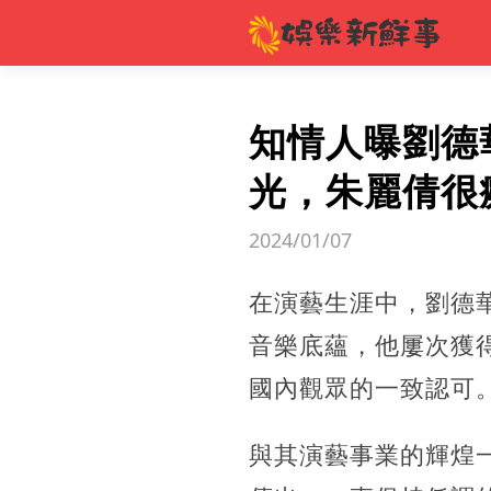
知情人曝劉德
光，朱麗倩很
2024/01/07
在演藝生涯中，劉德
音樂底蘊，他屢次獲
國內觀眾的一致認可
與其演藝事業的輝煌