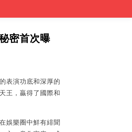
秘密首次曝
」
的表演功底和深厚的
天王，贏得了國際和
在娛樂圈中鮮有緋聞