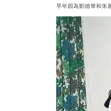
早年因為劉德華和朱