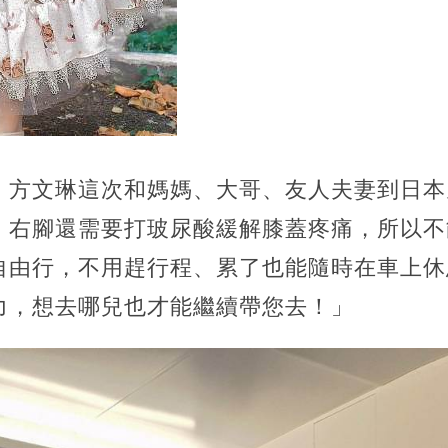
，方文琳這次和媽媽、大哥、友人夫妻到日本
，右腳還需要打玻尿酸緩解膝蓋疼痛，所以不
自由行，不用趕行程、累了也能隨時在車上休
力，想去哪兒也才能繼續帶您去！」