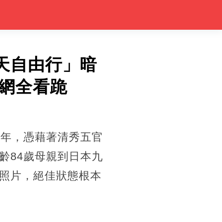
天自由行」暗
網全看跪
0年，憑藉著清秀五官
齡84歲母親到日本九
照片，絕佳狀態根本