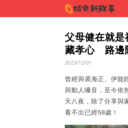
父母健在就是
藏孝心 路邊
2023/12/01
曾經與裘海正、伊能
與動人嗓音，至今依
天八夜，除了分享與
看不出已經58歲！