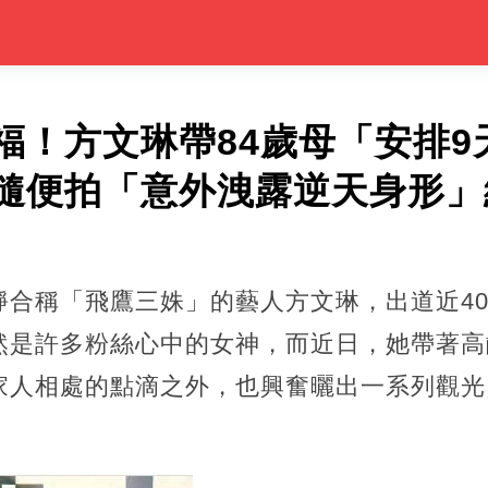
福！方文琳帶84歲母「安排9
隨便拍「意外洩露逆天身形」
靜合稱「飛鷹三姝」的藝人方文琳，出道近4
然是許多粉絲心中的女神，而近日，她帶著高
家人相處的點滴之外，也興奮曬出一系列觀光