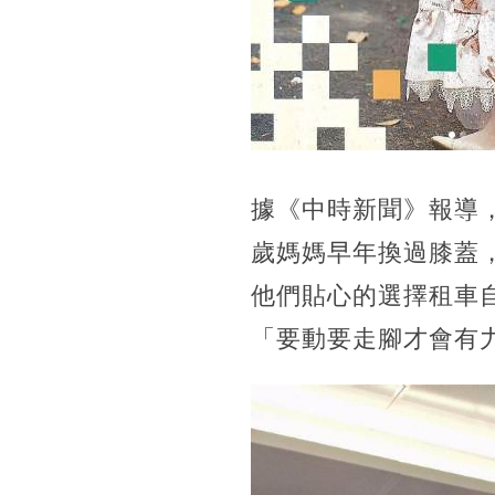
據《中時新聞》報導
歲媽媽早年換過膝蓋
他們貼心的選擇租車
「要動要走腳才會有