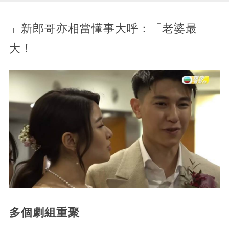
」新郎哥亦相當懂事大呼：「老婆最
大！」
多個劇組重聚