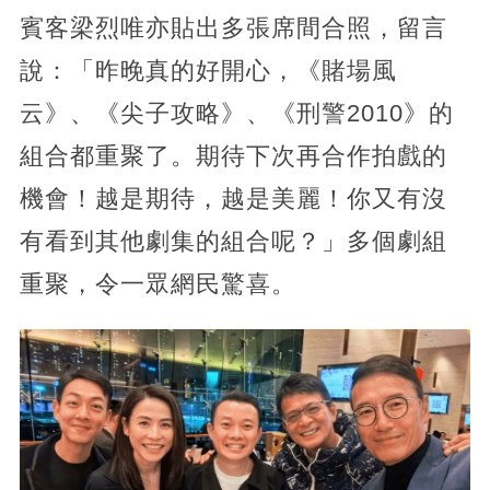
賓客梁烈唯亦貼出多張席間合照，留言
說：「昨晚真的好開心，《賭場風
云》、《尖子攻略》、《刑警2010》的
組合都重聚了。期待下次再合作拍戲的
機會！越是期待，越是美麗！你又有沒
有看到其他劇集的組合呢？」多個劇組
重聚，令一眾網民驚喜。