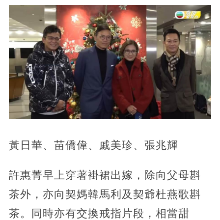
黃日華、苗僑偉、戚美珍、張兆輝
許惠菁早上穿著褂裙出嫁，除向父母斟
茶外，亦向契媽韓馬利及契爺杜燕歌斟
茶。同時亦有交換戒指片段，相當甜