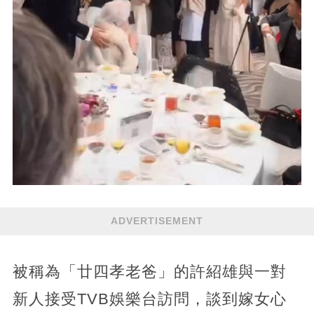
ADVERTISEMENT
被稱為「廿四孝老爸」的許紹雄與一對
新人接受TVB娛樂台訪問，談到嫁女心