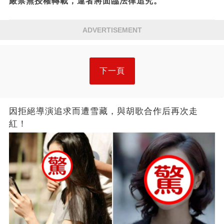
嚴禁無授權轉載，違者將面臨法律追究。
ADVERTISEMENT
下一頁
因拒絕導演追求而遭雪藏，與胡歌合作后再次走
紅！