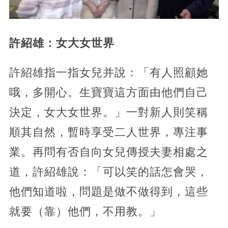
許紹雄：女大女世界
許紹雄指一指女兒并說：「有人照顧她
哦，多開心。生寶寶這方面由他們自己
決定，女大女世界。」一對新人則笑稱
順其自然，暫時享受二人世界，專注事
業。再問有否自向女兒傳授夫妻相處之
道，許紹雄說：「可以笑的話怎會哭，
他們知道啦，問題是做不做得到，這些
就要（靠）他們，不用教。」