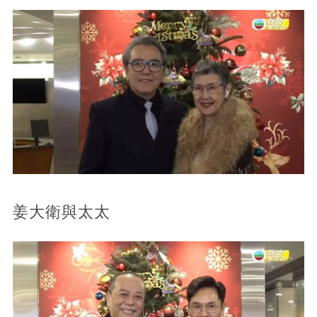
姜大衛與太太