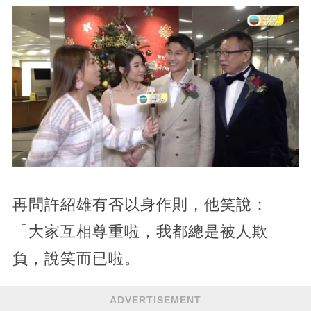
再問許紹雄有否以身作則，他笑說：
「大家互相尊重啦，我都總是被人欺
負，說笑而已啦。
ADVERTISEMENT