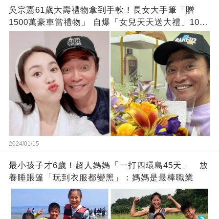
吳宗憲61歲大壽禮物拿到手軟！長女大手筆「贈
1500萬豪車當禮物」 自爆「女兒天天送大禮」10年
徒弟也不甘示弱!
2024/01/15
最小孩子才6歲！超人媽媽「一打四環島45天」 放
養睡賬篷「玩到衣服都變黑」：媽媽是最棒職業