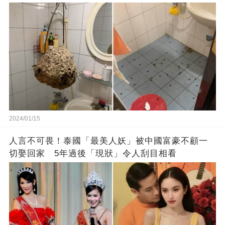
生的嗎？
2024/01/15
人言不可畏！泰國「最美人妖」被中國富豪不顧一
切娶回家 5年過後「現狀」令人刮目相看