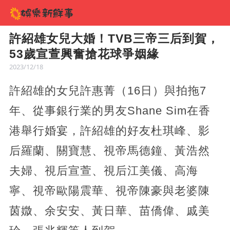
許紹雄女兒大婚！TVB三帝三后到賀，
53歲宣萱興奮搶花球爭姻緣
2023/12/18
許紹雄的女兒許惠菁（16日）與拍拖7
年、從事銀行業的男友Shane Sim在香
港舉行婚宴，許紹雄的好友杜琪峰、影
后羅蘭、關寶慧、視帝馬德鐘、黃浩然
夫婦、視后宣萱、視后江美儀、高海
寧、視帝歐陽震華、視帝陳豪與老婆陳
茵媺、余安安、黃日華、苗僑偉、戚美