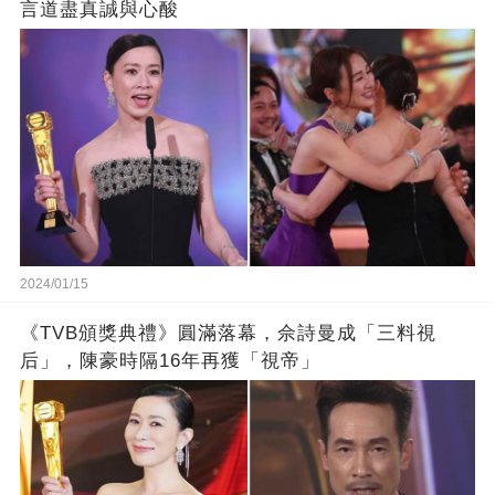
言道盡真誠與心酸
2024/01/15
《TVB頒獎典禮》圓滿落幕，佘詩曼成「三料視
后」，陳豪時隔16年再獲「視帝」