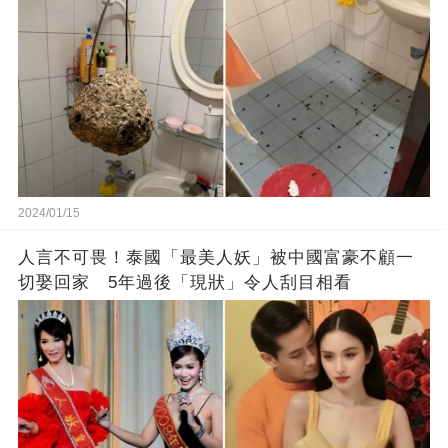
2024/01/15
人言不可畏！泰國「最美人妖」被中國富豪不顧一
切娶回家 5年過後「現狀」令人刮目相看