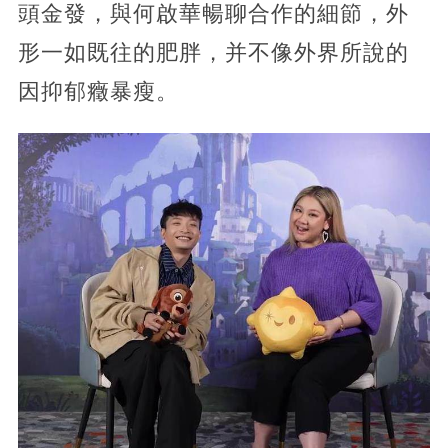
頭金發，與何啟華暢聊合作的細節，外
形一如既往的肥胖，并不像外界所說的
因抑郁癥暴瘦。