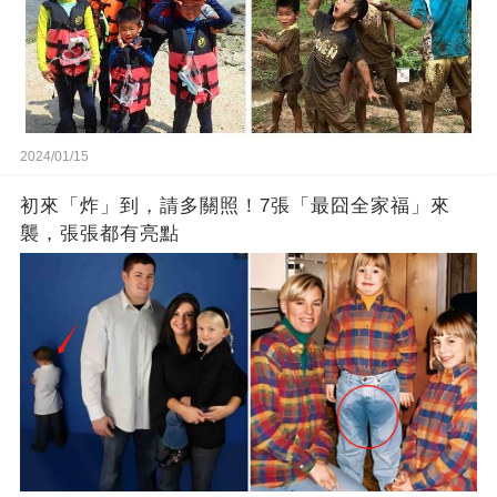
2024/01/15
初來「炸」到，請多關照！7張「最囧全家福」來
襲，張張都有亮點