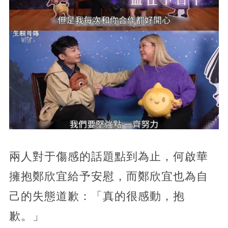
兩人對于傷感的話題點到為止，何啟華
擁抱鄭欣宜給予安慰，而鄭欣宜也為自
己的失態道歉：「真的很感動，抱
歉。」