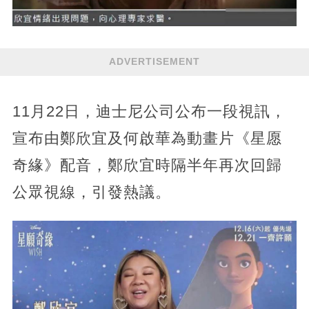
ADVERTISEMENT
11月22日，迪士尼公司公布一段視訊，
宣布由鄭欣宜及何啟華為動畫片《星愿
奇緣》配音，鄭欣宜時隔半年再次回歸
公眾視線，引發熱議。