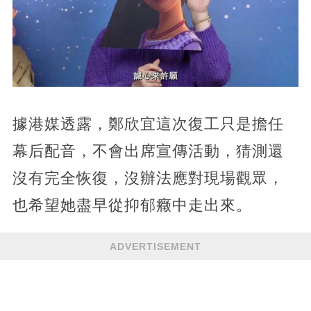
據港媒透露，鄭欣宜這次復工只是擔任
幕后配音，不會出席宣傳活動，猜測還
沒有完全恢復，沒辦法應對現場觀眾，
也希望她盡早從抑郁癥中走出來。
ADVERTISEMENT