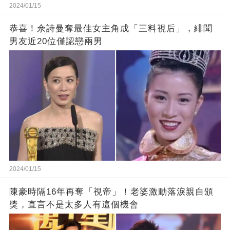
2024/01/15
恭喜！佘詩曼奪最佳女主角成「三料視后」，緋聞
男友近20位僅認戀兩男
2024/01/15
陳豪時隔16年再奪「視帝」！老婆激動落淚親自頒
獎，直言不是太多人有這個機會