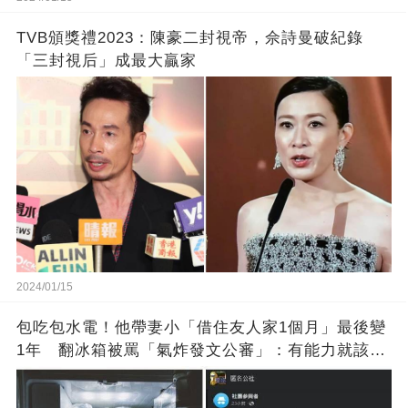
TVB頒獎禮2023：陳豪二封視帝，佘詩曼破紀錄
「三封視后」成最大贏家
2024/01/15
包吃包水電！他帶妻小「借住友人家1個月」最後變
1年 翻冰箱被罵「氣炸發文公審」：有能力就該大
方