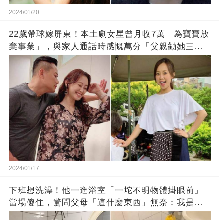
2024/01/20
22歲帶球嫁屏東！本土劇女星曾月收7萬「為寶寶放
棄事業」，與家人通話時感慨萬分「父親勸她三
思」：只有過一次眼淚
2024/01/17
下班想洗澡！他一進浴室「一坨不明物體掛眼前」
當場傻住，驚問父母「這什麼東西」無奈：我是親
生的嗎？