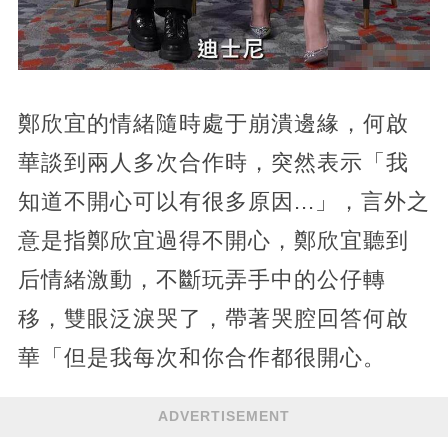
鄭欣宜的情緒隨時處于崩潰邊緣，何啟
華談到兩人多次合作時，突然表示「我
知道不開心可以有很多原因...」，言外之
意是指鄭欣宜過得不開心，鄭欣宜聽到
后情緒激動，不斷玩弄手中的公仔轉
移，雙眼泛淚哭了，帶著哭腔回答何啟
華「但是我每次和你合作都很開心。
ADVERTISEMENT