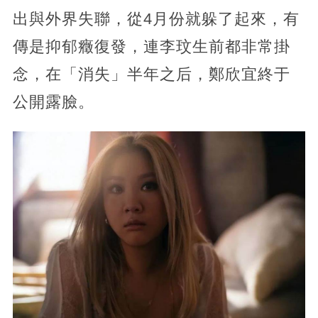
出與外界失聯，從4月份就躲了起來，有
傳是抑郁癥復發，連李玟生前都非常掛
念，在「消失」半年之后，鄭欣宜終于
公開露臉。