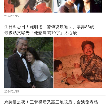
2024/01/15
生日即忌日！施明德「驚傳凌晨過世」享壽83歲
最後貼文曝光「他悲痛喊10字」太心酸
2024/01/15
佘詩曼之夜！三奪視后又贏三地視后，含淚發表感