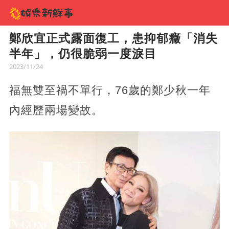
鄭欣宜正式露面復工，患抑郁癥「消失
半年」，仍很脆弱一度淚目
2023/11/24
福無雙至禍不單行，76歲的鄭少秋一年
內經歷兩場變故。