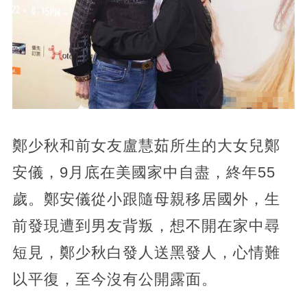
鄭少秋和前女友盧慧茹所生的大女兒鄭
安儀，9月底在美國家中自盡，終年55
歲。鄭安儀從小跟隨母親移居國外，生
前發現遭到男友背叛，想不開在家中尋
短見，鄭少秋白發人送黑發人，心情難
以平復，至今沒有公開露面。