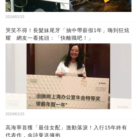
2024/01/15
哭笑不得！長髮妹尾牙「抽中帶薪假1年」嗨到狂炫
耀 網友一看搖頭：「快離職吧！」
2024/01/15
高海寧首獲「最佳女配」激動落淚！入行15年終有
代表作，佘詩曼送擁抱