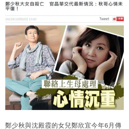
鄭少秋與沈殿霞的女兒鄭欣宜今年6月傳