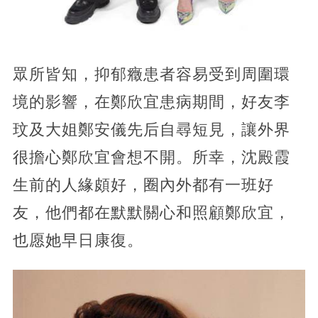
眾所皆知，抑郁癥患者容易受到周圍環
境的影響，在鄭欣宜患病期間，好友李
玟及大姐鄭安儀先后自尋短見，讓外界
很擔心鄭欣宜會想不開。所幸，沈殿霞
生前的人緣頗好，圈內外都有一班好
友，他們都在默默關心和照顧鄭欣宜，
也愿她早日康復。