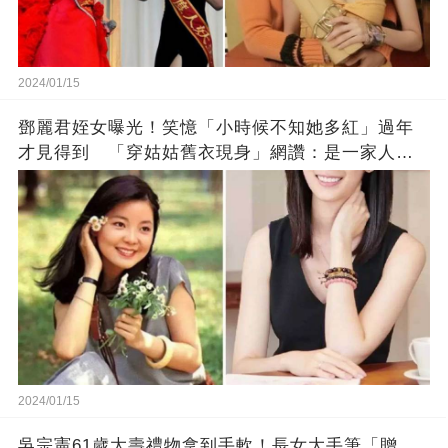
2024/01/15
鄧麗君姪女曝光！笑憶「小時候不知她多紅」過年
才見得到 「穿姑姑舊衣現身」網讚：是一家人沒
錯!
2024/01/15
吳宗憲61歲大壽禮物拿到手軟！長女大手筆「贈