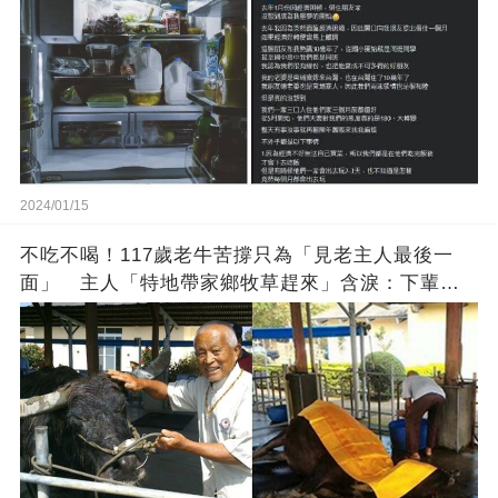
2024/01/15
不吃不喝！117歲老牛苦撐只為「見老主人最後一
面」 主人「特地帶家鄉牧草趕來」含淚：下輩子
找個好人家