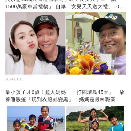
1500萬豪車當禮物」 自爆「女兒天天送大禮」10年
徒弟也不甘示弱!
2024/01/15
最小孩子才6歲！超人媽媽「一打四環島45天」 放
養睡賬篷「玩到衣服都變黑」：媽媽是最棒職業