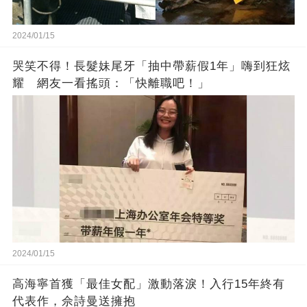
2024/01/15
哭笑不得！長髮妹尾牙「抽中帶薪假1年」嗨到狂炫
耀 網友一看搖頭：「快離職吧！」
2024/01/15
高海寧首獲「最佳女配」激動落淚！入行15年終有
代表作，佘詩曼送擁抱