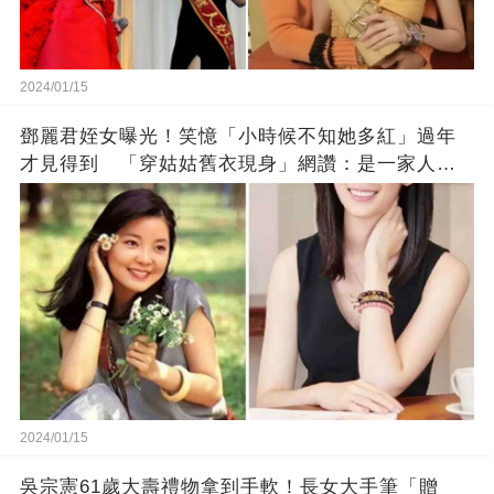
2024/01/15
鄧麗君姪女曝光！笑憶「小時候不知她多紅」過年
才見得到 「穿姑姑舊衣現身」網讚：是一家人沒
錯!
2024/01/15
吳宗憲61歲大壽禮物拿到手軟！長女大手筆「贈