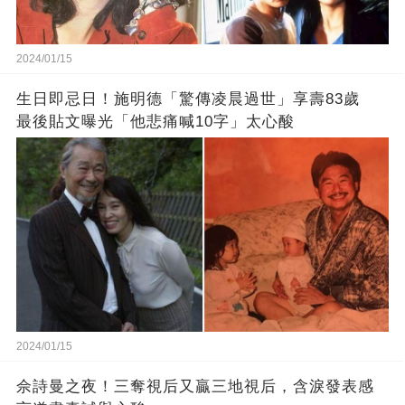
2024/01/15
生日即忌日！施明德「驚傳凌晨過世」享壽83歲
最後貼文曝光「他悲痛喊10字」太心酸
2024/01/15
佘詩曼之夜！三奪視后又贏三地視后，含淚發表感