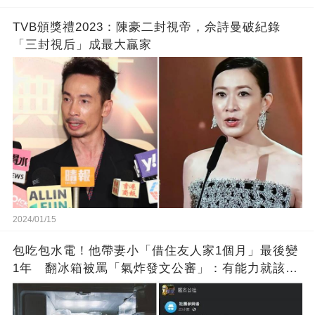
TVB頒獎禮2023：陳豪二封視帝，佘詩曼破紀錄
「三封視后」成最大贏家
2024/01/15
包吃包水電！他帶妻小「借住友人家1個月」最後變
1年 翻冰箱被罵「氣炸發文公審」：有能力就該大
方