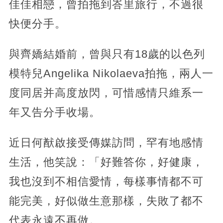
佳佳相戀，曾拍拖到峇里旅行，不過很
快便分手。
與齊嬌結婚前，曾與只有18歲的以色列
模特兒Angelika Nikolaeva拍拖，兩人一
度同居并高度放閃，可惜感情只維系一
年又告分手收場。
近日何猷啟接受傳媒訪問，罕有地感情
生活，他笑說：「好難答你，好健康，
我也沒到不相信愛情，每樣事情都不可
能完美，好似做生意那樣，失敗了都不
代表永遠不再做。