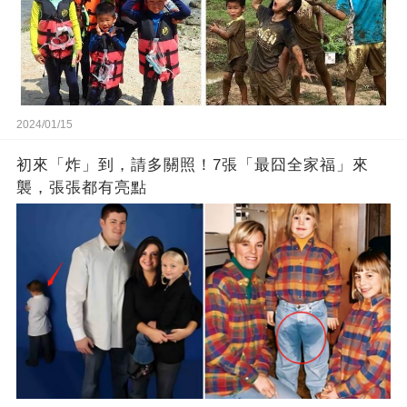
2024/01/15
初來「炸」到，請多關照！7張「最囧全家福」來
襲，張張都有亮點