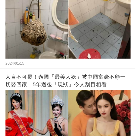
2024/01/15
人言不可畏！泰國「最美人妖」被中國富豪不顧一
切娶回家 5年過後「現狀」令人刮目相看