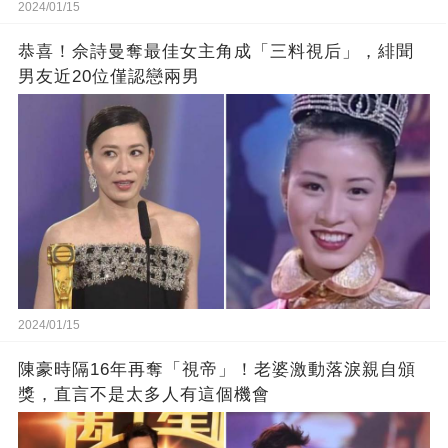
2024/01/15
恭喜！佘詩曼奪最佳女主角成「三料視后」，緋聞
男友近20位僅認戀兩男
2024/01/15
陳豪時隔16年再奪「視帝」！老婆激動落淚親自頒
獎，直言不是太多人有這個機會