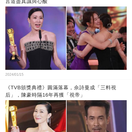
言道盡真誠與心酸
2024/01/15
《TVB頒獎典禮》圓滿落幕，佘詩曼成「三料視
后」，陳豪時隔16年再獲「視帝」