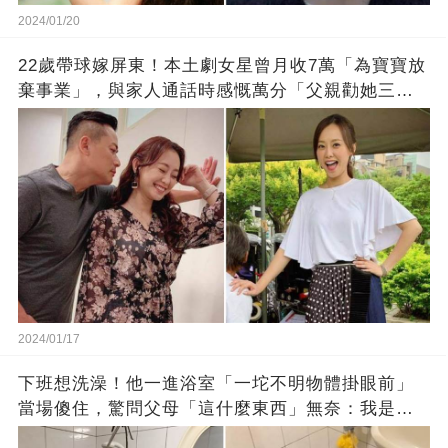
2024/01/20
22歲帶球嫁屏東！本土劇女星曾月收7萬「為寶寶放
棄事業」，與家人通話時感慨萬分「父親勸她三
思」：只有過一次眼淚
2024/01/17
下班想洗澡！他一進浴室「一坨不明物體掛眼前」
當場傻住，驚問父母「這什麼東西」無奈：我是親
生的嗎？