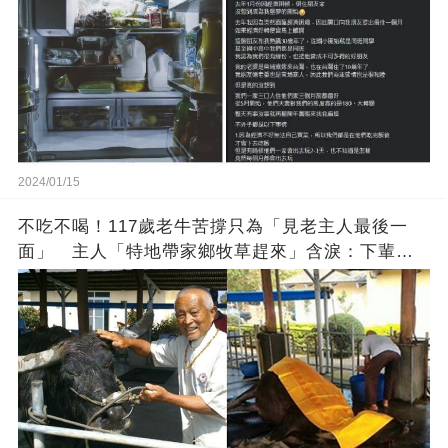
2024/01/15
不吃不喝！117歲老牛苦撐只為「見老主人最後一
面」 主人「特地帶家鄉牧草趕來」含淚：下輩子
找個好人家