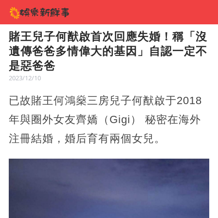
賭王兒子何猷啟首次回應失婚！稱「沒
遺傳爸爸多情偉大的基因」自認一定不
是惡爸爸
2023/12/10
已故賭王何鴻燊三房兒子何猷啟于2018
年與圈外女友齊嬌（Gigi） 秘密在海外
注冊結婚，婚后育有兩個女兒。