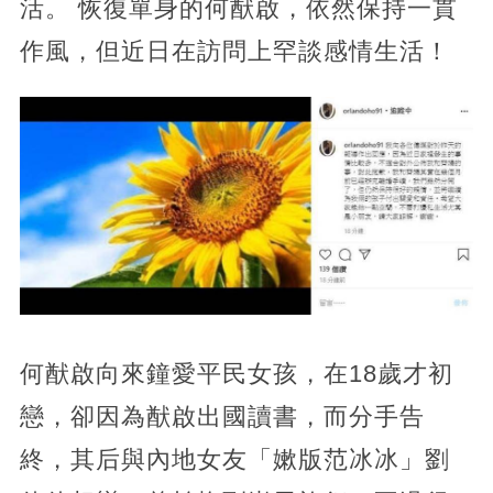
活。 恢復單身的何猷啟，依然保持一貫
作風，但近日在訪問上罕談感情生活！
何猷啟向來鐘愛平民女孩，在18歲才初
戀，卻因為猷啟出國讀書，而分手告
終，其后與內地女友「嫰版范冰冰」劉