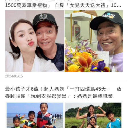
1500萬豪車當禮物」 自爆「女兒天天送大禮」10年
徒弟也不甘示弱!
2024/01/15
最小孩子才6歲！超人媽媽「一打四環島45天」 放
養睡賬篷「玩到衣服都變黑」：媽媽是最棒職業