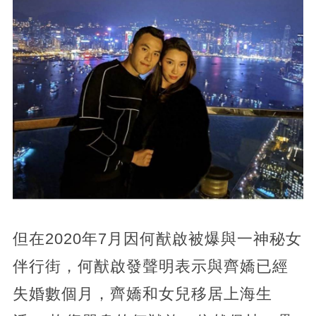
但在2020年7月因何猷啟被爆與一神秘女
伴行街，何猷啟發聲明表示與齊嬌已經
失婚數個月，齊嬌和女兒移居上海生