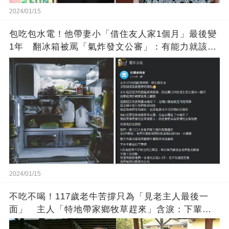
2024/01/15
包吃包水電！他帶妻小「借住友人家1個月」最後變
1年 翻冰箱被罵「氣炸發文公審」：有能力就該大
方
2024/01/15
不吃不喝！117歲老牛苦撐只為「見老主人最後一
面」 主人「特地帶家鄉牧草趕來」含淚：下輩子
找個好人家