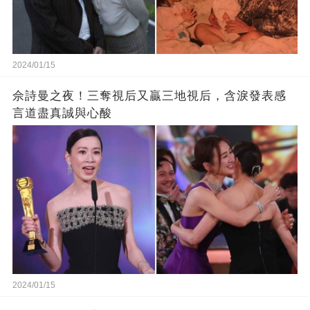
2024/01/15
佘詩曼之夜！三奪視后又贏三地視后，含淚發表感
言道盡真誠與心酸
2024/01/15