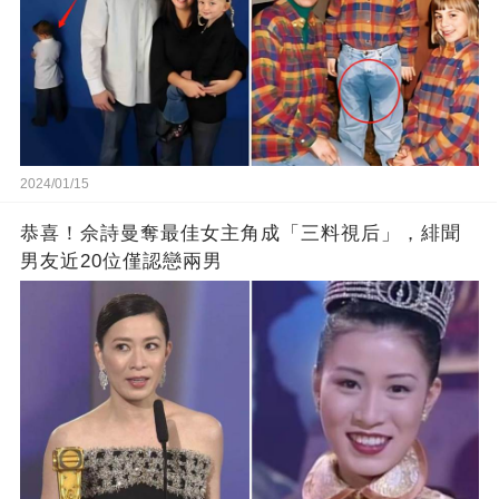
2024/01/15
恭喜！佘詩曼奪最佳女主角成「三料視后」，緋聞
男友近20位僅認戀兩男