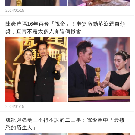
2024/01/15
陳豪時隔16年再奪「視帝」！老婆激動落淚親自頒
獎，直言不是太多人有這個機會
2024/01/15
成龍與張曼玉不得不說的二三事：電影圈中「最熟
悉的陌生人」