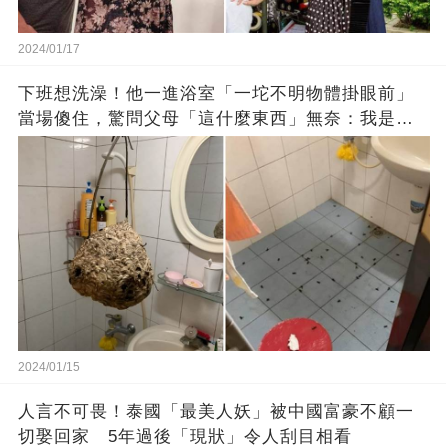
2024/01/17
下班想洗澡！他一進浴室「一坨不明物體掛眼前」
當場傻住，驚問父母「這什麼東西」無奈：我是親
生的嗎？
2024/01/15
人言不可畏！泰國「最美人妖」被中國富豪不顧一
切娶回家 5年過後「現狀」令人刮目相看