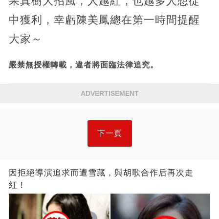
果真樹大招風，人越紅，也越多人想從
中獲利，幸虧陳美鳳總在第一時間提醒
大家～
嚴禁無授權轉載，違者將面臨法律追究。
ADVERTISEMENT
下一頁
因拒絕導演追求而遭雪藏，與胡歌合作后再次走
紅！