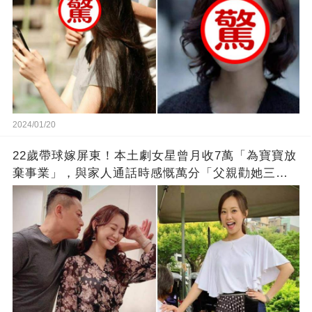
2024/01/20
22歲帶球嫁屏東！本土劇女星曾月收7萬「為寶寶放
棄事業」，與家人通話時感慨萬分「父親勸她三
思」：只有過一次眼淚