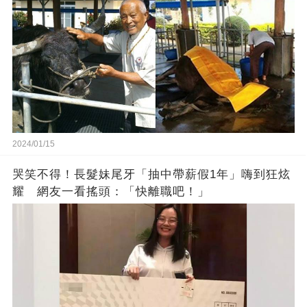
2024/01/15
哭笑不得！長髮妹尾牙「抽中帶薪假1年」嗨到狂炫
耀 網友一看搖頭：「快離職吧！」