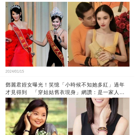
2024/01/15
鄧麗君姪女曝光！笑憶「小時候不知她多紅」過年
才見得到 「穿姑姑舊衣現身」網讚：是一家人沒
錯!