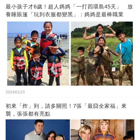
最小孩子才6歲！超人媽媽「一打四環島45天」 放
養睡賬篷「玩到衣服都變黑」：媽媽是最棒職業
2024/01/15
初來「炸」到，請多關照！7張「最囧全家福」來
襲，張張都有亮點