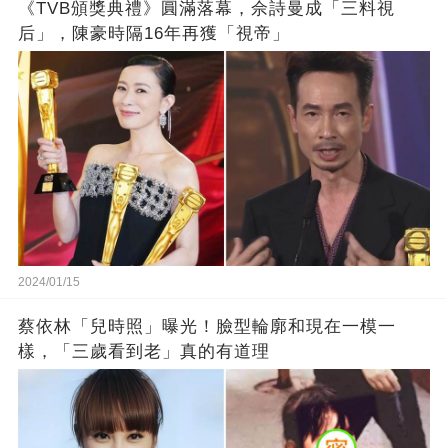
《TVB頒獎典禮》圓滿落幕，佘詩曼成「三料視
后」，陳豪時隔16年再獲「視帝」
2024/01/15
蔡依林「兒時照」曝光！臉型輪廓和現在一模一
樣，「三歲看到老」真的有道理