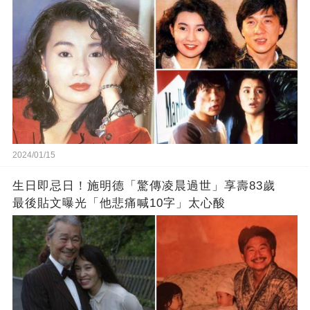
2024/01/15
生日即忌日！施明德「驚傳凌晨過世」享壽83歲
最後貼文曝光「他悲痛喊10字」太心酸