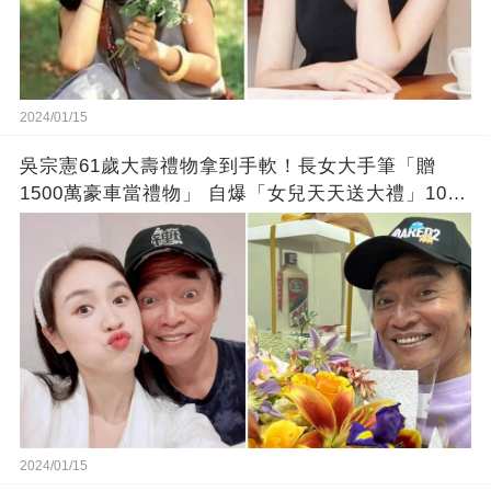
2024/01/15
吳宗憲61歲大壽禮物拿到手軟！長女大手筆「贈
1500萬豪車當禮物」 自爆「女兒天天送大禮」10年
徒弟也不甘示弱!
2024/01/15