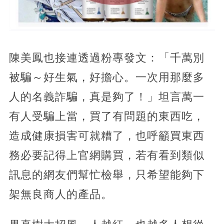
陳美鳳也接連透過粉專發文：「千萬別
被騙～好生氣，好擔心。一次用那麼多
人的名義詐騙，真是夠了！」坦言萬一
有人受騙上當，買了有問題的東西吃，
造成健康損害可就糟了，也呼籲買東西
務必要記得上官網購買，若有看到類似
訊息的網友們幫忙檢舉，只希望能夠下
架無良商人的產品。