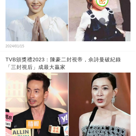
2024/01/15
TVB頒獎禮2023：陳豪二封視帝，佘詩曼破紀錄
「三封視后」成最大贏家