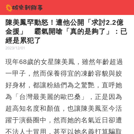
陳美鳳罕動怒！遭他公開「求討2.2億
金援」 霸氣開嗆「真的是夠了」：已
經是累犯了
2023/12/01
現年68歲的女星陳美鳳，雖然年齡超過
一甲子，然而保養得宜的凍齡容貌與姣
好身材，都讓粉絲們為之驚艷，直呼她
為「台灣最美麗的歐巴桑」，正是因為
超高知名度和顏值，也讓陳美鳳至今活
躍于演藝圈中，然而她的名氣近日卻遭
不法人士冒用，甚至以她名義打算騙取