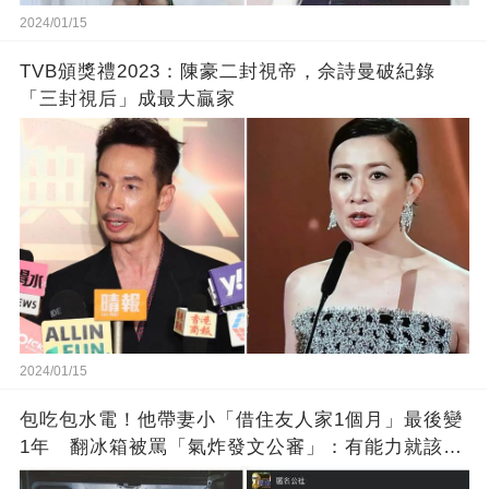
2024/01/15
TVB頒獎禮2023：陳豪二封視帝，佘詩曼破紀錄
「三封視后」成最大贏家
2024/01/15
包吃包水電！他帶妻小「借住友人家1個月」最後變
1年 翻冰箱被罵「氣炸發文公審」：有能力就該大
方