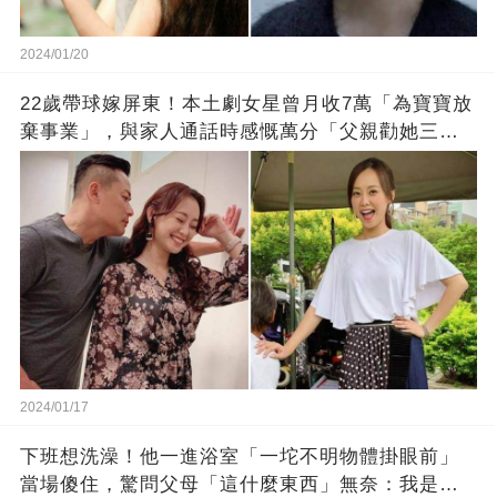
2024/01/20
22歲帶球嫁屏東！本土劇女星曾月收7萬「為寶寶放
棄事業」，與家人通話時感慨萬分「父親勸她三
思」：只有過一次眼淚
2024/01/17
下班想洗澡！他一進浴室「一坨不明物體掛眼前」
當場傻住，驚問父母「這什麼東西」無奈：我是親