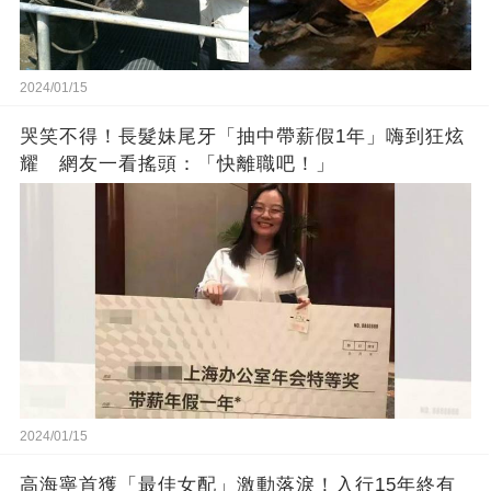
2024/01/15
哭笑不得！長髮妹尾牙「抽中帶薪假1年」嗨到狂炫
耀 網友一看搖頭：「快離職吧！」
2024/01/15
高海寧首獲「最佳女配」激動落淚！入行15年終有