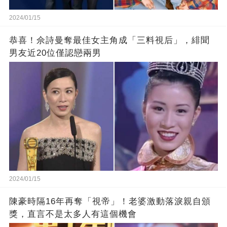
2024/01/15
恭喜！佘詩曼奪最佳女主角成「三料視后」，緋聞
男友近20位僅認戀兩男
2024/01/15
陳豪時隔16年再奪「視帝」！老婆激動落淚親自頒
獎，直言不是太多人有這個機會