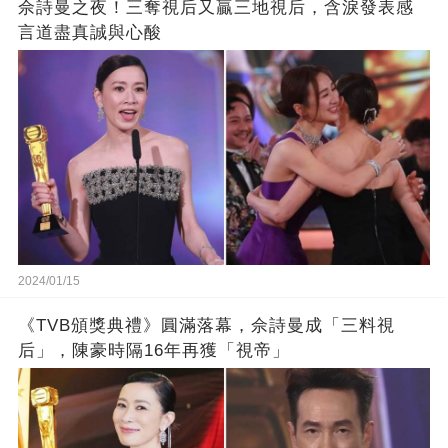
佘詩曼之夜！三奪視后又贏三地視后，含淚發表感
言道盡真誠與心酸
2024/01/15
《TVB頒獎典禮》圓滿落幕，佘詩曼成「三料視
后」，陳豪時隔16年再獲「視帝」