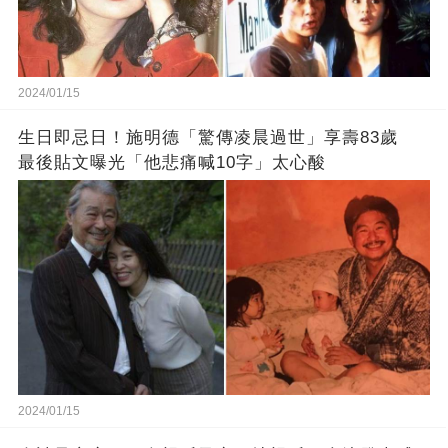
2024/01/15
生日即忌日！施明德「驚傳凌晨過世」享壽83歲
最後貼文曝光「他悲痛喊10字」太心酸
2024/01/15