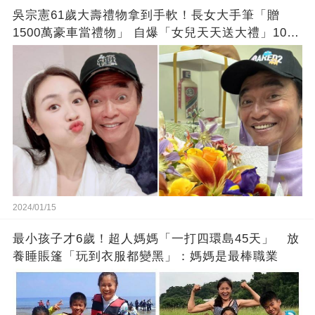
吳宗憲61歲大壽禮物拿到手軟！長女大手筆「贈
1500萬豪車當禮物」 自爆「女兒天天送大禮」10年
徒弟也不甘示弱!
2024/01/15
最小孩子才6歲！超人媽媽「一打四環島45天」 放
養睡賬篷「玩到衣服都變黑」：媽媽是最棒職業