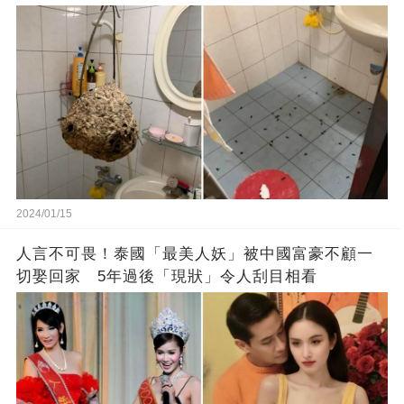
生的嗎？
2024/01/15
人言不可畏！泰國「最美人妖」被中國富豪不顧一
切娶回家 5年過後「現狀」令人刮目相看