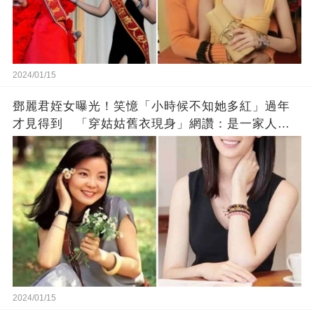
2024/01/15
鄧麗君姪女曝光！笑憶「小時候不知她多紅」過年
才見得到 「穿姑姑舊衣現身」網讚：是一家人沒
錯!
2024/01/15