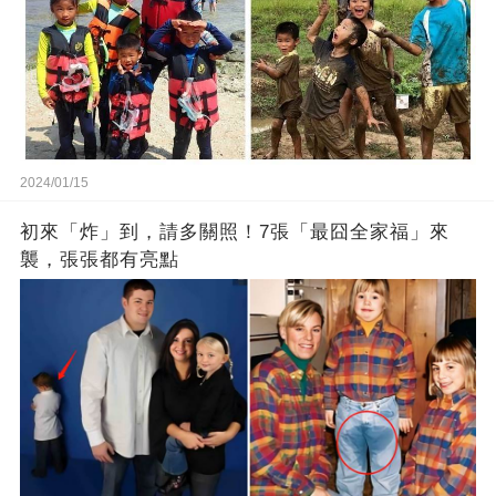
2024/01/15
初來「炸」到，請多關照！7張「最囧全家福」來
襲，張張都有亮點