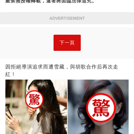
嚴禁無授權轉載，違者將面臨法律追究。
ADVERTISEMENT
下一頁
因拒絕導演追求而遭雪藏，與胡歌合作后再次走
紅！