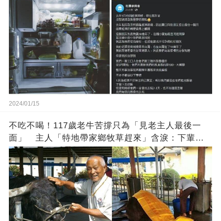
2024/01/15
不吃不喝！117歲老牛苦撐只為「見老主人最後一
面」 主人「特地帶家鄉牧草趕來」含淚：下輩子
找個好人家