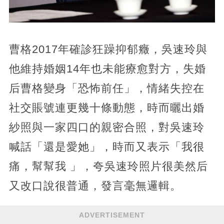
曹格2017年確診狂躁抑郁癥，吳速玲與
他維持婚姻14年也未能療愈對方，失婚
后曹格變身「恐怖前任」，情緒失控在
社交賬號連更幾十條動態，時而曬出婚
紗照與一家四口的親密合照，對吳速玲
喊話「還是愛她」，時而又表示「我很
痛，幫幫我 」，夸吳速玲照片很美然后
又改口說很普通，發言毫無邏輯。
ADVERTISEMENT