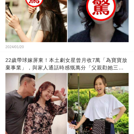
2024/01/20
22歲帶球嫁屏東！本土劇女星曾月收7萬「為寶寶放
棄事業」，與家人通話時感慨萬分「父親勸她三
思」：只有過一次眼淚