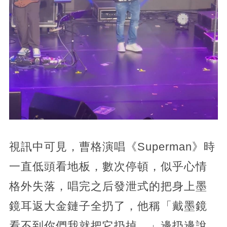
視訊中可見，曹格演唱《Superman》時
一直低頭看地板，數次停頓，似乎心情
格外失落，唱完之后發泄式的把身上墨
鏡耳返大金鏈子全扔了，他稱「戴墨鏡
看不到你們我就把它扔掉，」邊扔邊說