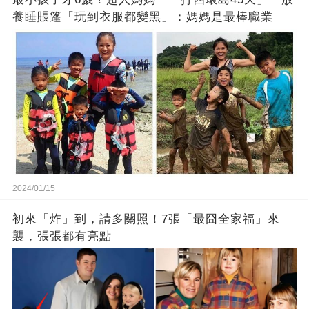
養睡賬篷「玩到衣服都變黑」：媽媽是最棒職業
2024/01/15
初來「炸」到，請多關照！7張「最囧全家福」來
襲，張張都有亮點