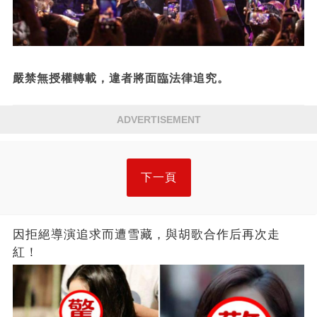
嚴禁無授權轉載，違者將面臨法律追究。
ADVERTISEMENT
下一頁
因拒絕導演追求而遭雪藏，與胡歌合作后再次走
紅！