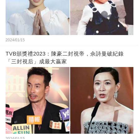
2024/01/15
TVB頒獎禮2023：陳豪二封視帝，佘詩曼破紀錄
「三封視后」成最大贏家
2024/01/15