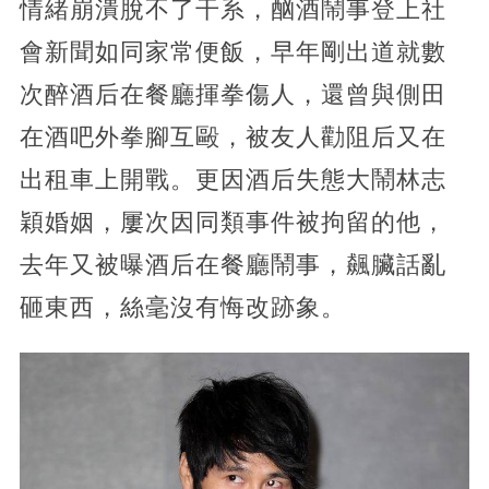
情緒崩潰脫不了干系，酗酒鬧事登上社
會新聞如同家常便飯，早年剛出道就數
次醉酒后在餐廳揮拳傷人，還曾與側田
在酒吧外拳腳互毆，被友人勸阻后又在
出租車上開戰。更因酒后失態大鬧林志
穎婚姻，屢次因同類事件被拘留的他，
去年又被曝酒后在餐廳鬧事，飆臟話亂
砸東西，絲毫沒有悔改跡象。