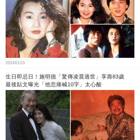
2024/01/15
生日即忌日！施明德「驚傳凌晨過世」享壽83歲
最後貼文曝光「他悲痛喊10字」太心酸