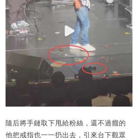
隨后將手鏈取下甩給粉絲，還不過癮的
他把戒指也一一扔出去，引來台下觀眾