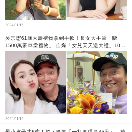
2024/01/15
吳宗憲61歲大壽禮物拿到手軟！長女大手筆「贈
1500萬豪車當禮物」 自爆「女兒天天送大禮」10年
徒弟也不甘示弱!
2024/01/15
最小孩子才6歲！超人媽媽「一打四環島45天」 放