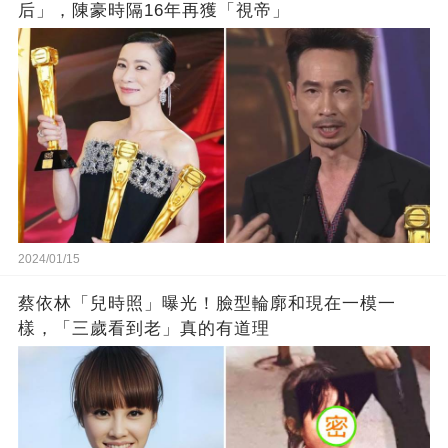
后」，陳豪時隔16年再獲「視帝」
2024/01/15
蔡依林「兒時照」曝光！臉型輪廓和現在一模一
樣，「三歲看到老」真的有道理