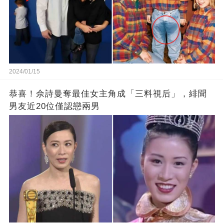
2024/01/15
恭喜！佘詩曼奪最佳女主角成「三料視后」，緋聞
男友近20位僅認戀兩男