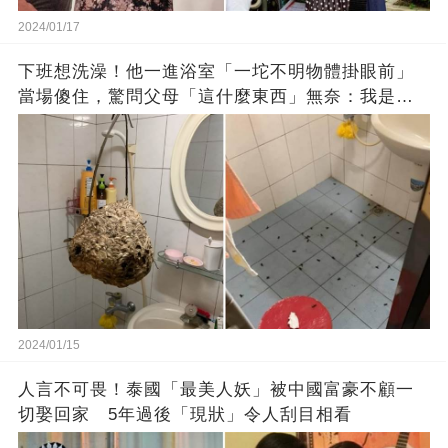
2024/01/17
下班想洗澡！他一進浴室「一坨不明物體掛眼前」
當場傻住，驚問父母「這什麼東西」無奈：我是親
生的嗎？
2024/01/15
人言不可畏！泰國「最美人妖」被中國富豪不顧一
切娶回家 5年過後「現狀」令人刮目相看