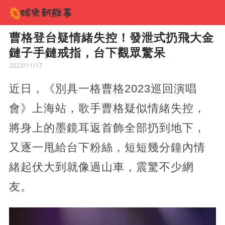
曹格登台疑情緒失控！發泄式扔飛大金
鏈子手鏈戒指，台下觀眾驚呆
2023/11/17
近日，《別具一格曹格2023巡回演唱
會》上海站，歌手曹格疑似情緒失控，
將身上的墨鏡耳返首飾全部扔到地下，
又逐一甩給台下粉絲，短短幾分鐘內情
緒起伏大到就像過山車，震驚不少網
友。