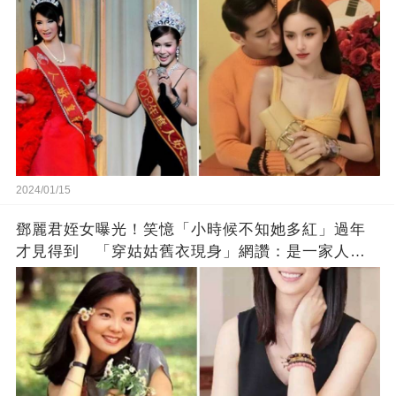
2024/01/15
鄧麗君姪女曝光！笑憶「小時候不知她多紅」過年
才見得到 「穿姑姑舊衣現身」網讚：是一家人沒
錯!