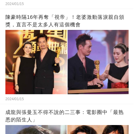
2024/01/15
陳豪時隔16年再奪「視帝」！老婆激動落淚親自頒
獎，直言不是太多人有這個機會
2024/01/15
成龍與張曼玉不得不說的二三事：電影圈中「最熟
悉的陌生人」