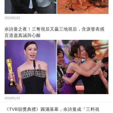
2024/01/15
佘詩曼之夜！三奪視后又贏三地視后，含淚發表感
言道盡真誠與心酸
2024/01/15
《TVB頒獎典禮》圓滿落幕，佘詩曼成「三料視