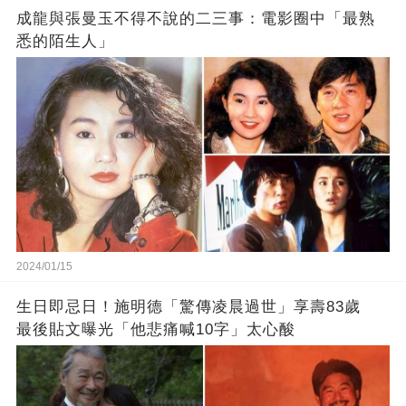
成龍與張曼玉不得不說的二三事：電影圈中「最熟
悉的陌生人」
2024/01/15
生日即忌日！施明德「驚傳凌晨過世」享壽83歲
最後貼文曝光「他悲痛喊10字」太心酸