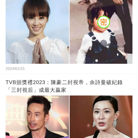
2024/01/15
TVB頒獎禮2023：陳豪二封視帝，佘詩曼破紀錄
「三封視后」成最大贏家