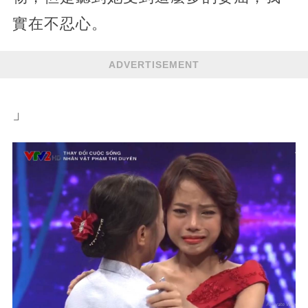
實在不忍心。
ADVERTISEMENT
」