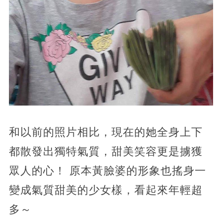
和以前的照片相比，現在的她全身上下
都散發出獨特氣質，甜美笑容更是擄獲
眾人的心！ 原本黃臉婆的形象也搖身一
變成氣質甜美的少女樣，看起來年輕超
多～