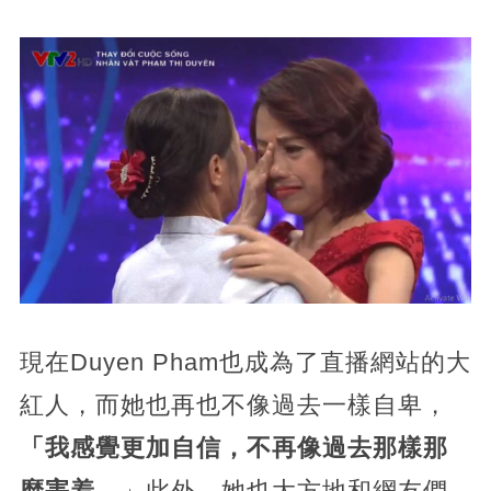
現在Duyen Pham也成為了直播網站的大
紅人，而她也再也不像過去一樣自卑，
「我感覺更加自信，不再像過去那樣那
麼害羞。
」此外，她也大方地和網友們