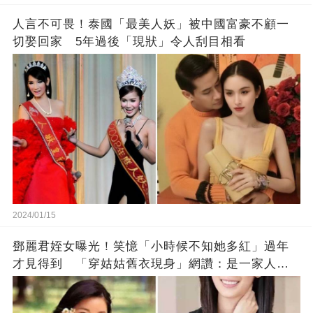
人言不可畏！泰國「最美人妖」被中國富豪不顧一
切娶回家 5年過後「現狀」令人刮目相看
2024/01/15
鄧麗君姪女曝光！笑憶「小時候不知她多紅」過年
才見得到 「穿姑姑舊衣現身」網讚：是一家人沒
錯!