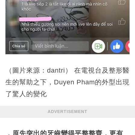
（圖片來源：dantri） 在電視台及整形醫
生的幫助之下，Duyen Pham的外型出現
了驚人的變化
ADVERTISEMENT
，原先突出的牙齒變得平整整齊，更有