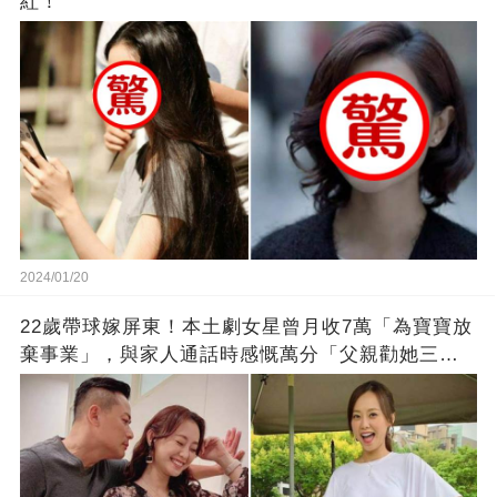
紅！
2024/01/20
22歲帶球嫁屏東！本土劇女星曾月收7萬「為寶寶放
棄事業」，與家人通話時感慨萬分「父親勸她三
思」：只有過一次眼淚