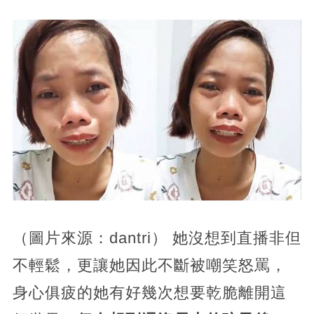
（圖片來源：dantri） 她沒想到直播非但
不輕鬆，更讓她因此不斷被嘲笑怒罵，
身心俱疲的她有好幾次想要乾脆離開這