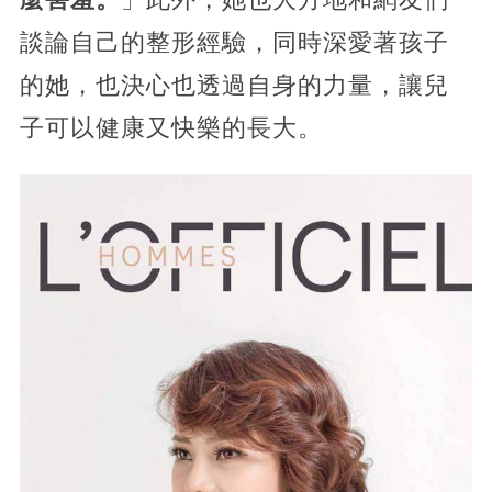
談論自己的整形經驗，同時深愛著孩子
的她，也決心也透過自身的力量，讓兒
子可以健康又快樂的長大。