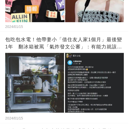
2024/01/15
包吃包水電！他帶妻小「借住友人家1個月」最後變
1年 翻冰箱被罵「氣炸發文公審」：有能力就該大
方
2024/01/15