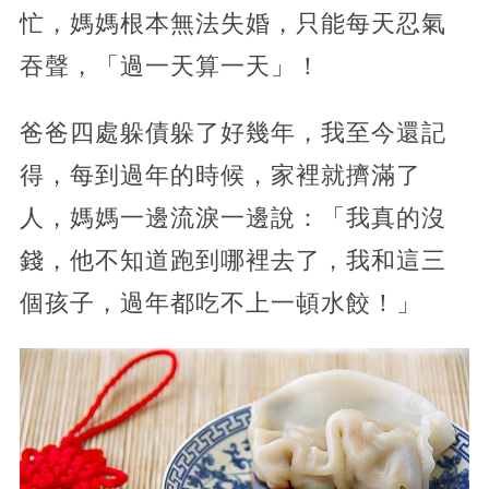
忙，媽媽根本無法失婚，只能每天忍氣
吞聲，「過一天算一天」！
爸爸四處躲債躲了好幾年，我至今還記
得，每到過年的時候，家裡就擠滿了
人，媽媽一邊流淚一邊說：「我真的沒
錢，他不知道跑到哪裡去了，我和這三
個孩子，過年都吃不上一頓水餃！」