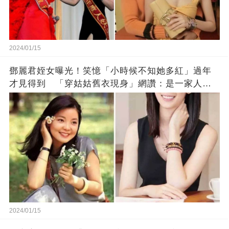
2024/01/15
鄧麗君姪女曝光！笑憶「小時候不知她多紅」過年
才見得到 「穿姑姑舊衣現身」網讚：是一家人沒
錯!
2024/01/15