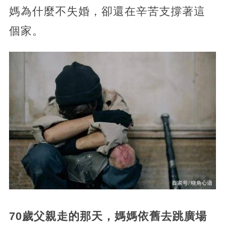
媽為什麼不失婚，卻還在辛苦支撐著這
個家。
70歲父親走的那天，媽媽依舊去跳廣場