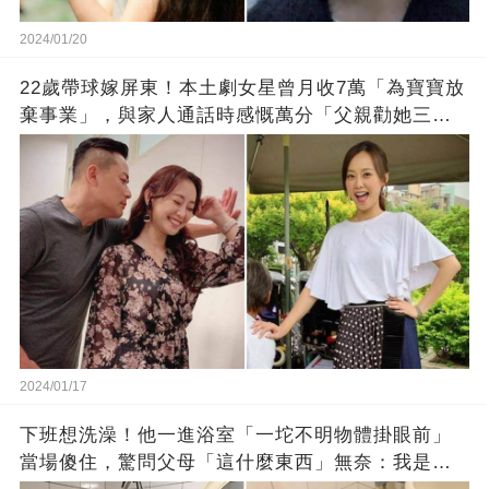
2024/01/20
22歲帶球嫁屏東！本土劇女星曾月收7萬「為寶寶放
棄事業」，與家人通話時感慨萬分「父親勸她三
思」：只有過一次眼淚
2024/01/17
下班想洗澡！他一進浴室「一坨不明物體掛眼前」
當場傻住，驚問父母「這什麼東西」無奈：我是親