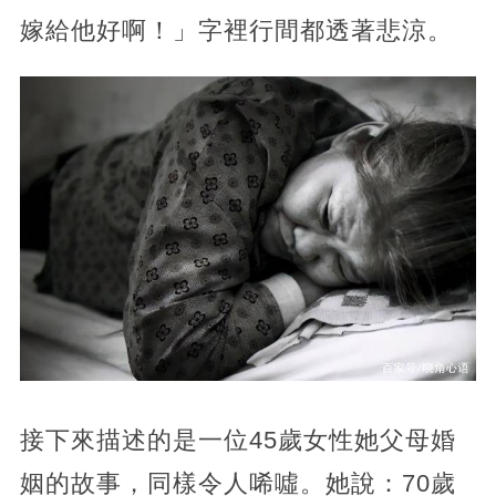
嫁給他好啊！」字裡行間都透著悲涼。
接下來描述的是一位45歲女性她父母婚
姻的故事，同樣令人唏噓。她說：70歲