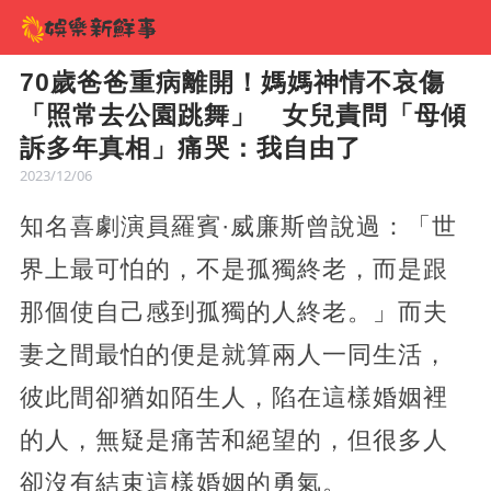
70歲爸爸重病離開！媽媽神情不哀傷
「照常去公園跳舞」 女兒責問「母傾
訴多年真相」痛哭：我自由了
2023/12/06
知名喜劇演員羅賓·威廉斯曾說過：「世
界上最可怕的，不是孤獨終老，而是跟
那個使自己感到孤獨的人終老。」而夫
妻之間最怕的便是就算兩人一同生活，
彼此間卻猶如陌生人，陷在這樣婚姻裡
的人，無疑是痛苦和絕望的，但很多人
卻沒有結束這樣婚姻的勇氣。