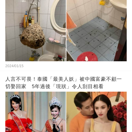
生的嗎？
2024/01/15
人言不可畏！泰國「最美人妖」被中國富豪不顧一
切娶回家 5年過後「現狀」令人刮目相看