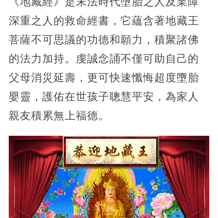
《地藏經》是末法時代墮胎之人及業障
深重之人的救命經書，它蘊含著地藏王
菩薩不可思議的功德和願力，積聚諸佛
的法力加持。虔誠念誦不僅可助自己的
父母消災延壽，更可快速懺悔超度墮胎
嬰靈，護佑在世孩子聰慧平安，為家人
親友積累無上福德。