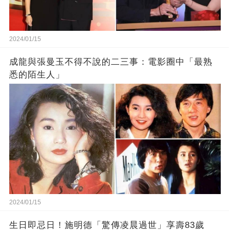
2024/01/15
成龍與張曼玉不得不說的二三事：電影圈中「最熟
悉的陌生人」
2024/01/15
生日即忌日！施明德「驚傳凌晨過世」享壽83歲