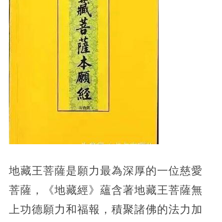
地藏王菩薩是願力最為深厚的一位慈愛
菩薩，《地藏經》蘊含著地藏王菩薩無
上功德願力和福報，積聚諸佛的法力加