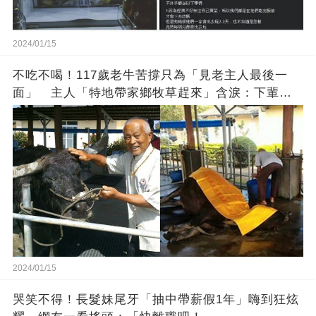
2024/01/15
不吃不喝！117歲老牛苦撐只為「見老主人最後一
面」 主人「特地帶家鄉牧草趕來」含淚：下輩子
找個好人家
2024/01/15
哭笑不得！長髮妹尾牙「抽中帶薪假1年」嗨到狂炫