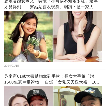
鄧麗君姪女曝光！笑憶「小時候不知她多紅」過年
才見得到 「穿姑姑舊衣現身」網讚：是一家人沒
錯!
2024/01/15
吳宗憲61歲大壽禮物拿到手軟！長女大手筆「贈
1500萬豪車當禮物」 自爆「女兒天天送大禮」10年
徒弟也不甘示弱!