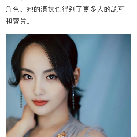
角色。她的演技也得到了更多人的認可
和贊賞。