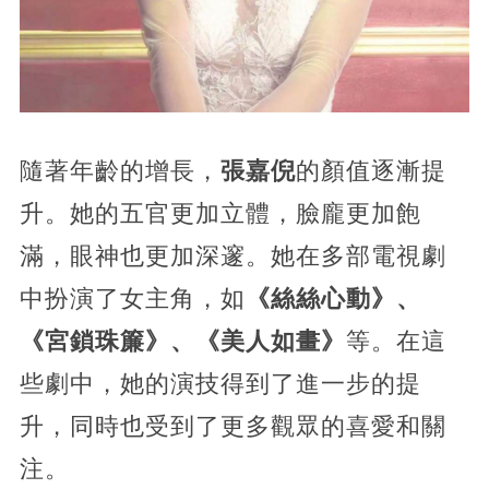
隨著年齡的增長，
張嘉倪
的顏值逐漸提
升。她的五官更加立體，臉龐更加飽
滿，眼神也更加深邃。她在多部電視劇
中扮演了女主角，如
《絲絲心動》、
《宮鎖珠簾》、《美人如畫》
等。在這
些劇中，她的演技得到了進一步的提
升，同時也受到了更多觀眾的喜愛和關
注。