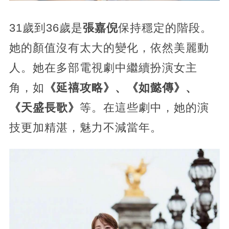
31歲到36歲是
張嘉倪
保持穩定的階段。
她的顏值沒有太大的變化，依然美麗動
人。她在多部電視劇中繼續扮演女主
角，如
《延禧攻略》、《如懿傳》、
《天盛長歌》
等。在這些劇中，她的演
技更加精湛，魅力不減當年。