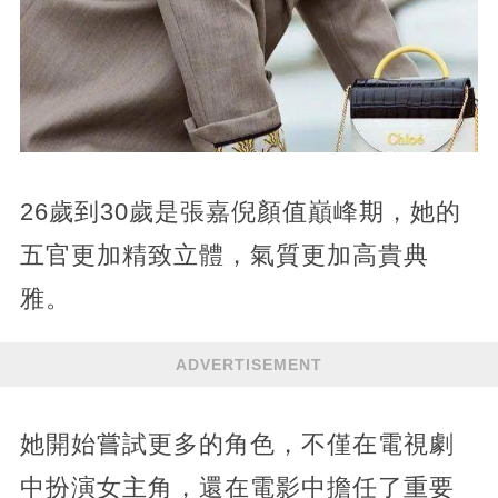
26歲到30歲是張嘉倪顏值巔峰期，她的
五官更加精致立體，氣質更加高貴典
雅。
ADVERTISEMENT
她開始嘗試更多的角色，不僅在電視劇
中扮演女主角，還在電影中擔任了重要