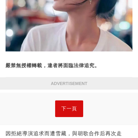
嚴禁無授權轉載，違者將面臨法律追究。
ADVERTISEMENT
下一頁
因拒絕導演追求而遭雪藏，與胡歌合作后再次走