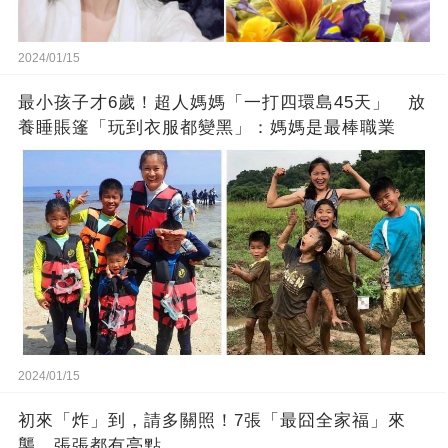
2024/01/15
最小孩子才6歲！超人媽媽「一打四環島45天」 放
養睡賬篷「玩到衣服都變黑」：媽媽是最棒職業
2024/01/15
初來「炸」到，請多關照！7張「最囧全家福」來
襲，張張都有亮點