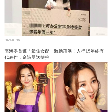
2024/01/15
高海寧首獲「最佳女配」激動落淚！入行15年終有
代表作，佘詩曼送擁抱