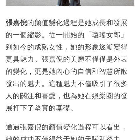
張嘉倪
的顏值變化過程是她成長和發展
的一個縮影。從一開始的「瓊瑤女郎」
到如今的成熟女性，她的形象逐漸變得
更具魅力。張嘉倪的美麗不僅僅是外表
的變化，更是她內心的自信和智慧所散
發出的魅力。這種魅力不僅吸引了很多
人的關注和喜愛，也為她在娛樂圈的發
展打下了堅實的基礎。
通過張嘉倪的顏值變化過程可以看出，
她的成功不僅得益于她的天賦和努力，