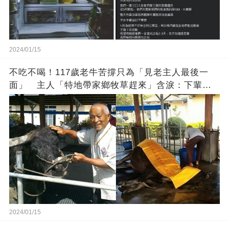
2024/01/15
不吃不喝！117歲老牛苦撐只為「見老主人最後一
面」 主人「特地帶家鄉牧草趕來」含淚：下輩子
找個好人家
2024/01/15