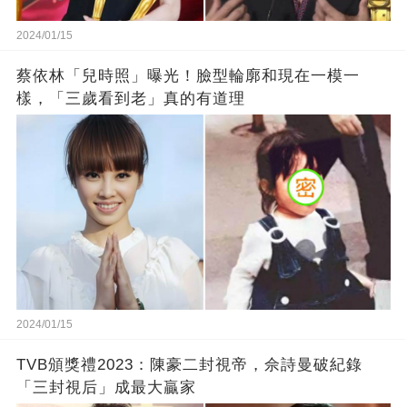
2024/01/15
蔡依林「兒時照」曝光！臉型輪廓和現在一模一
樣，「三歲看到老」真的有道理
2024/01/15
TVB頒獎禮2023：陳豪二封視帝，佘詩曼破紀錄
「三封視后」成最大贏家