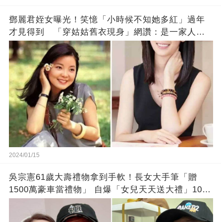
鄧麗君姪女曝光！笑憶「小時候不知她多紅」過年
才見得到 「穿姑姑舊衣現身」網讚：是一家人沒
錯!
2024/01/15
吳宗憲61歲大壽禮物拿到手軟！長女大手筆「贈
1500萬豪車當禮物」 自爆「女兒天天送大禮」10年
徒弟也不甘示弱!