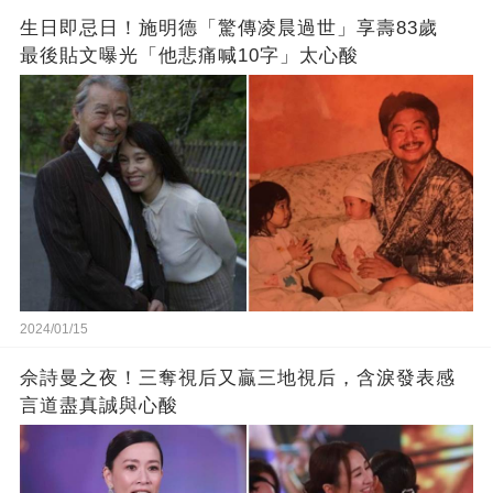
生日即忌日！施明德「驚傳凌晨過世」享壽83歲
最後貼文曝光「他悲痛喊10字」太心酸
2024/01/15
佘詩曼之夜！三奪視后又贏三地視后，含淚發表感
言道盡真誠與心酸