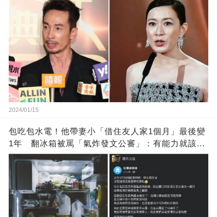
2024/01/15
包吃包水電！他帶妻小「借住友人家1個月」最後變
1年 翻冰箱被罵「氣炸發文公審」：有能力就該大
方