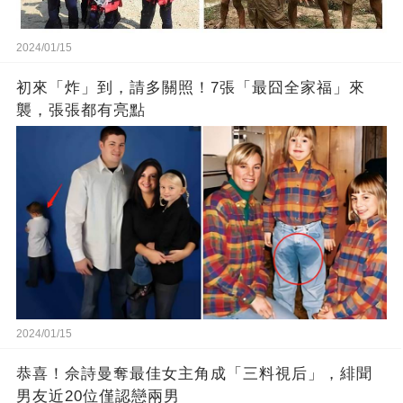
2024/01/15
初來「炸」到，請多關照！7張「最囧全家福」來
襲，張張都有亮點
2024/01/15
恭喜！佘詩曼奪最佳女主角成「三料視后」，緋聞
男友近20位僅認戀兩男