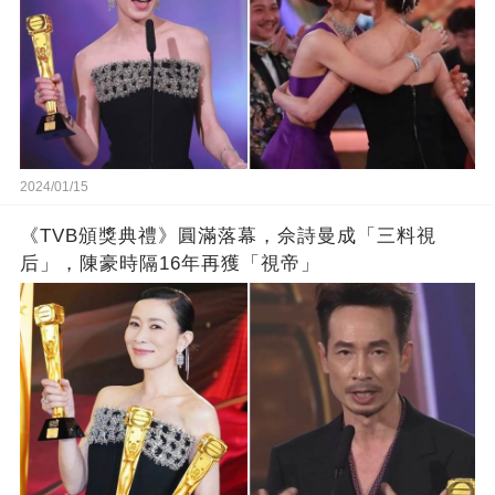
2024/01/15
《TVB頒獎典禮》圓滿落幕，佘詩曼成「三料視
后」，陳豪時隔16年再獲「視帝」