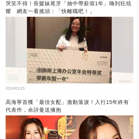
哭笑不得！長髮妹尾牙「抽中帶薪假1年」嗨到狂炫
耀 網友一看搖頭：「快離職吧！」
2024/01/15
高海寧首獲「最佳女配」激動落淚！入行15年終有
代表作，佘詩曼送擁抱