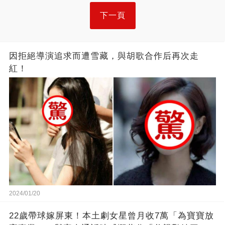
下一頁
因拒絕導演追求而遭雪藏，與胡歌合作后再次走
紅！
2024/01/20
22歲帶球嫁屏東！本土劇女星曾月收7萬「為寶寶放