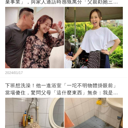
棄事業」，與家人通話時感慨萬分「父親勸她三
思」：只有過一次眼淚
2024/01/17
下班想洗澡！他一進浴室「一坨不明物體掛眼前」
當場傻住，驚問父母「這什麼東西」無奈：我是親
生的嗎？