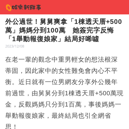
外公過世！舅舅爽拿「1棟透天厝+500
萬」媽媽分到100萬 她簽完字反悔
「1舉動報復娘家」結局好唏噓
2023/12/08
在老一輩的觀念中重男輕女的想法根深
蒂固，因此家中的女性難免會內心不平
衡。近日就有一位男網友分享外公幾年
前過世，由舅舅分到1棟透天厝+500萬現
金，反觀媽媽只分到1百萬，事後媽媽一
舉動報復娘家，最終結局也引全網省
思！