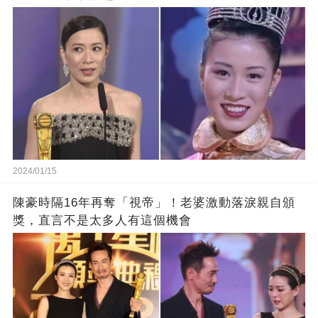
2024/01/15
陳豪時隔16年再奪「視帝」！老婆激動落淚親自頒
獎，直言不是太多人有這個機會