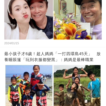
2024/01/15
最小孩子才6歲！超人媽媽「一打四環島45天」 放
養睡賬篷「玩到衣服都變黑」：媽媽是最棒職業