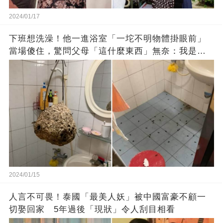
2024/01/17
下班想洗澡！他一進浴室「一坨不明物體掛眼前」
當場傻住，驚問父母「這什麼東西」無奈：我是親
生的嗎？
2024/01/15
人言不可畏！泰國「最美人妖」被中國富豪不顧一
切娶回家 5年過後「現狀」令人刮目相看