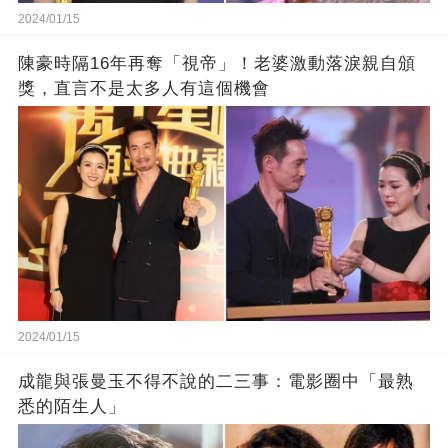
2024/01/15
陳豪時隔16年再奪「視帝」！老婆激動落淚親自頒
獎，直言不是太多人有這個機會
2024/01/15
成龍與張曼玉不得不說的二三事：電影圈中「最熟
悉的陌生人」