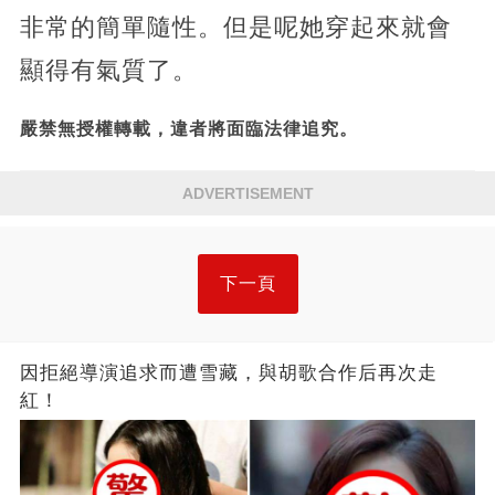
非常的簡單隨性。但是呢她穿起來就會
顯得有氣質了。
嚴禁無授權轉載，違者將面臨法律追究。
ADVERTISEMENT
下一頁
因拒絕導演追求而遭雪藏，與胡歌合作后再次走
紅！