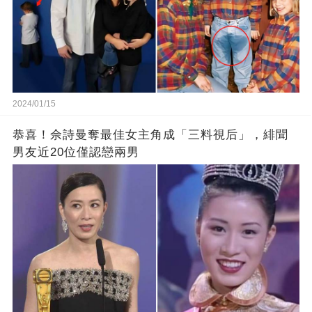
2024/01/15
恭喜！佘詩曼奪最佳女主角成「三料視后」，緋聞
男友近20位僅認戀兩男