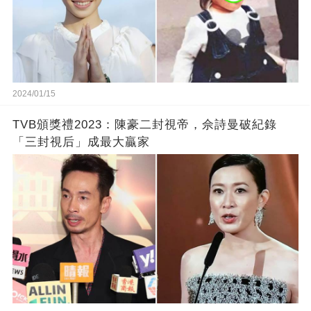
2024/01/15
TVB頒獎禮2023：陳豪二封視帝，佘詩曼破紀錄
「三封視后」成最大贏家