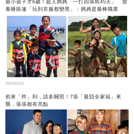
最小孩子才6歲！超人媽媽「一打四環島45天」 放
養睡賬篷「玩到衣服都變黑」：媽媽是最棒職業
2024/01/15
初來「炸」到，請多關照！7張「最囧全家福」來
襲，張張都有亮點