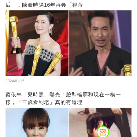
后」，陳豪時隔16年再獲「視帝」
2024/01/15
蔡依林「兒時照」曝光！臉型輪廓和現在一模一
樣，「三歲看到老」真的有道理