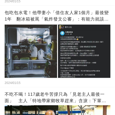
2024/01/15
包吃包水電！他帶妻小「借住友人家1個月」最後變
1年 翻冰箱被罵「氣炸發文公審」：有能力就該大
方
2024/01/15
不吃不喝！117歲老牛苦撐只為「見老主人最後一
面」 主人「特地帶家鄉牧草趕來」含淚：下輩子
找個好人家