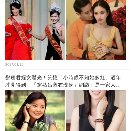
2024/01/15
鄧麗君姪女曝光！笑憶「小時候不知她多紅」過年
才見得到 「穿姑姑舊衣現身」網讚：是一家人沒
錯!