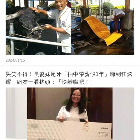
2024/01/15
哭笑不得！長髮妹尾牙「抽中帶薪假1年」嗨到狂炫
耀 網友一看搖頭：「快離職吧！」