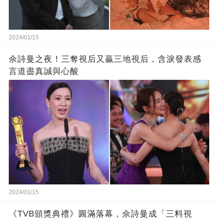
2024/01/15
佘詩曼之夜！三奪視后又贏三地視后，含淚發表感
言道盡真誠與心酸
2024/01/15
《TVB頒獎典禮》圓滿落幕，佘詩曼成「三料視