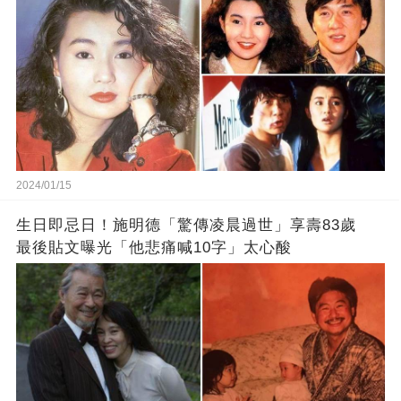
2024/01/15
生日即忌日！施明德「驚傳凌晨過世」享壽83歲
最後貼文曝光「他悲痛喊10字」太心酸