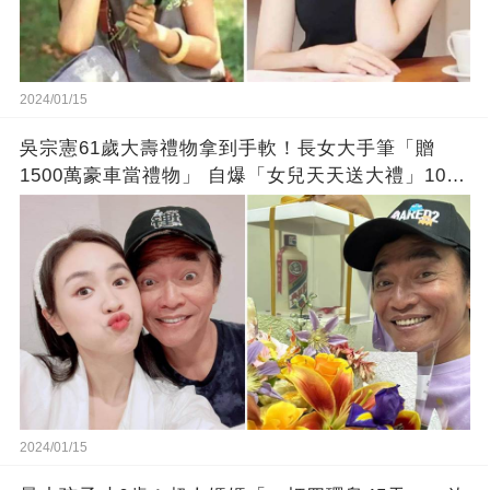
2024/01/15
吳宗憲61歲大壽禮物拿到手軟！長女大手筆「贈
1500萬豪車當禮物」 自爆「女兒天天送大禮」10年
徒弟也不甘示弱!
2024/01/15