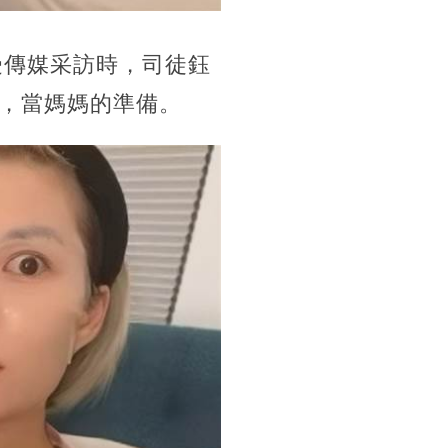
受傳媒采訪時，司徒鈺
，當媽媽的準備。