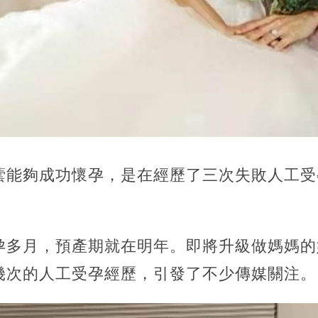
蕓能夠成功懷孕，是在經歷了三次失敗人工受
孕多月，預產期就在明年。即將升級做媽媽的
幾次的人工受孕經歷，引發了不少傳媒關注。