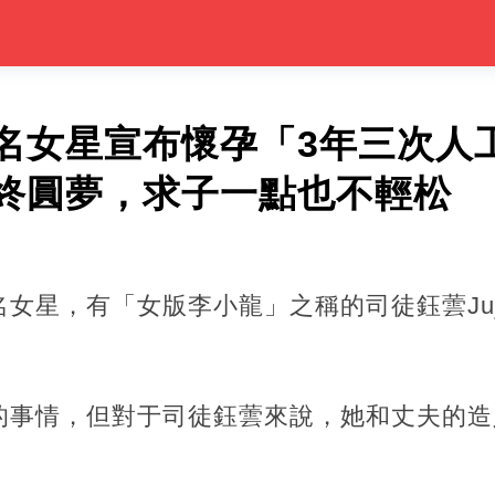
名女星宣布懷孕「3年三次人
終圓夢，求子一點也不輕松
女星，有「女版李小龍」之稱的司徒鈺蕓Ju
的事情，但對于司徒鈺蕓來說，她和丈夫的造