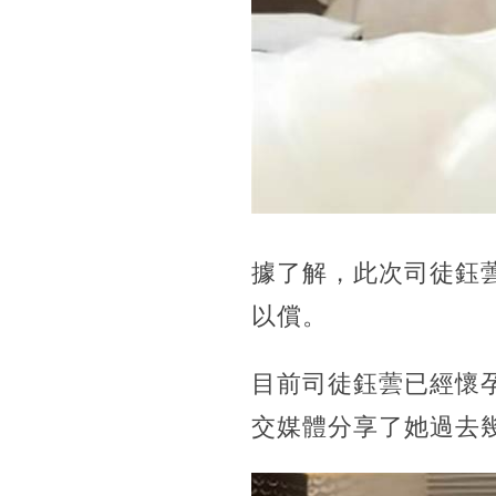
據了解，此次司徒鈺
以償。
目前司徒鈺蕓已經懷
交媒體分享了她過去