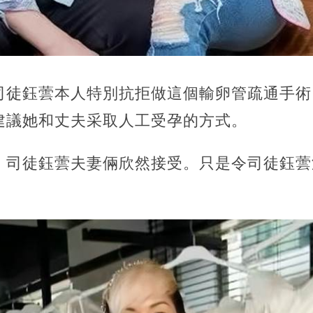
司徒鈺蕓本人特別抗拒做這個輸卵管疏通手術
建議她和丈夫采取人工受孕的方式。
，司徒鈺蕓夫妻倆欣然接受。只是令司徒鈺蕓
。