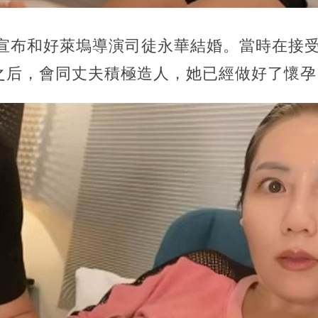
蕓宣布和好萊塢導演司徒永華結婚。當時在接
之后，會同丈夫積極造人，她已經做好了懷孕