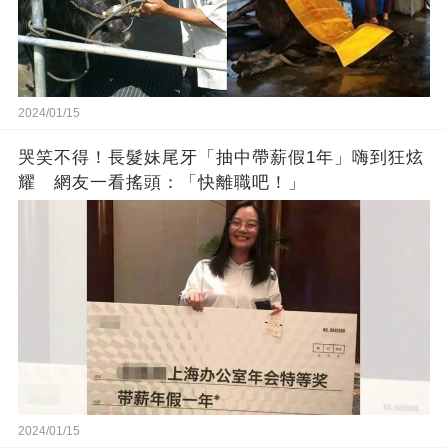
2024/01/15
哭笑不得！長髮妹尾牙「抽中帶薪假1年」嗨到狂炫
耀 網友一看搖頭：「快離職吧！」
2024/01/15