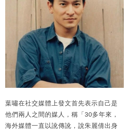
葉嘯在社交媒體上發文首先表示自己是
他們兩人之間的媒人，稱「30多年來，
海外媒體一直以訛傳訛，說朱麗倩出身