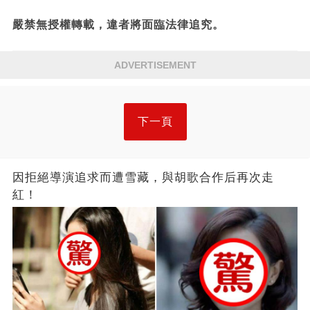
嚴禁無授權轉載，違者將面臨法律追究。
ADVERTISEMENT
下一頁
因拒絕導演追求而遭雪藏，與胡歌合作后再次走
紅！