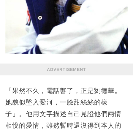
ADVERTISEMENT
「果然不久，電話響了，正是劉德華。
她貌似墜入愛河，一臉甜絲絲的樣
子」。他用文字描述自己見證他們兩情
相悅的愛情，雖然暫時還沒得到本人的