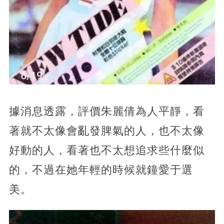
據消息透露，評價朱麗倩為人平靜，看
著就不太像會亂發脾氣的人，也不太像
好動的人，看著也不太想追求些什麼似
的，不過在她年輕的時候就鐘愛于選
美。