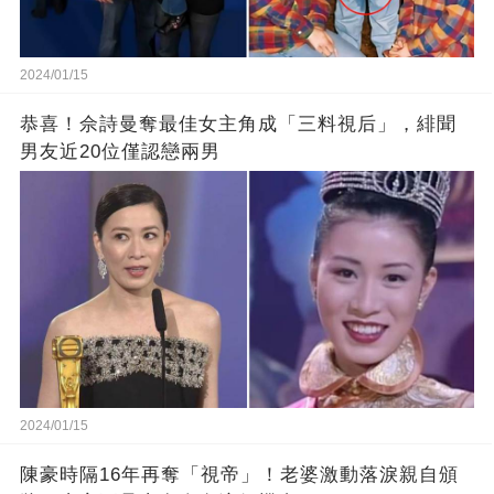
2024/01/15
恭喜！佘詩曼奪最佳女主角成「三料視后」，緋聞
男友近20位僅認戀兩男
2024/01/15
陳豪時隔16年再奪「視帝」！老婆激動落淚親自頒