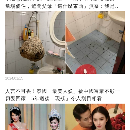
當場傻住，驚問父母「這什麼東西」無奈：我是親
生的嗎？
2024/01/15
人言不可畏！泰國「最美人妖」被中國富豪不顧一
切娶回家 5年過後「現狀」令人刮目相看