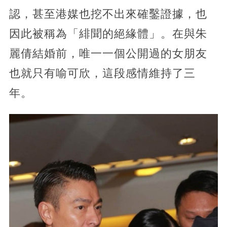
認，甚至港媒也挖不出來確鑿證據，也
因此被稱為「緋聞的絕緣體」。在與朱
麗倩結婚前，唯一一個公開過的女朋友
也就只有喻可欣，這段感情維持了三
年。