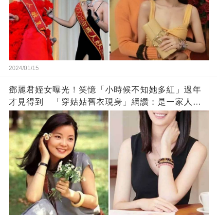
2024/01/15
鄧麗君姪女曝光！笑憶「小時候不知她多紅」過年
才見得到 「穿姑姑舊衣現身」網讚：是一家人沒
錯!