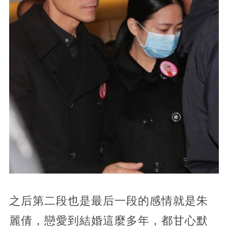
之后第二段也是最后一段的感情就是朱
麗倩，戀愛到結婚這麼多年，都甘心默