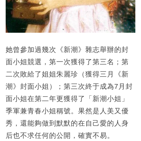
她曾參加過幾次《新潮》雜志舉辦的封
面小姐競選，第一次獲得了第三名；第
二次敗給了姐姐朱麗珍（獲得三月《新
潮》封面小姐）；第三次終于成為7月封
面小姐在第二年更獲得了「新潮小姐」
季軍兼青春小姐稱號。果然是人美又優
秀，還能夠做到默默的在自己愛的人身
后也不求任何的公開，確實不易。