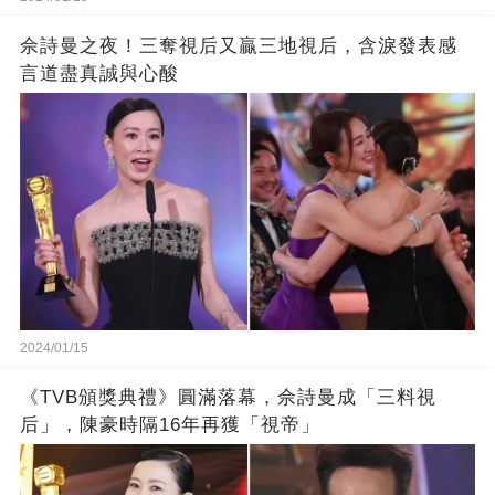
佘詩曼之夜！三奪視后又贏三地視后，含淚發表感
言道盡真誠與心酸
2024/01/15
《TVB頒獎典禮》圓滿落幕，佘詩曼成「三料視
后」，陳豪時隔16年再獲「視帝」