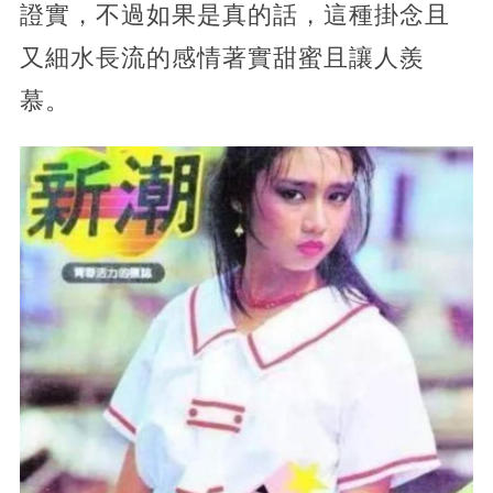
證實，不過如果是真的話，這種掛念且
又細水長流的感情著實甜蜜且讓人羨
慕。