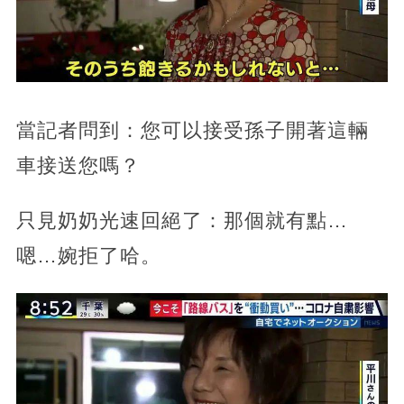
當記者問到：您可以接受孫子開著這輛
車接送您嗎？
只見奶奶光速回絕了：那個就有點…
嗯…婉拒了哈。