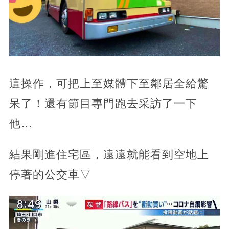
這操作，可把上至媒體下至鄰居全給驚
呆了！還有節目專門跑去采訪了一下
他…
結果剛進住宅區，遠遠就能看到空地上
停著的公交車▽