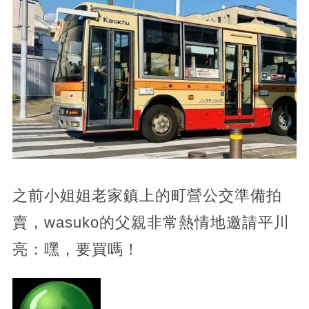
之前小姐姐老家鎮上的町營公交準備拍
賣，wasuko的父親非常熱情地邀請平川
亮：嘿，要買嗎！