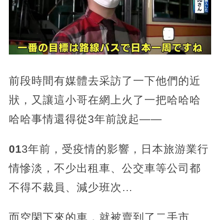
前段時間有媒體去采訪了一下他們的近
狀，又讓這小哥在網上火了一把哈哈哈
哈哈事情還得從3年前說起——
01
3年前，受疫情的影響，日本旅游業行
情慘淡，不少出租車、公交車等公司都
不得不裁員、減少班次…
而空閑下來的車，就被賣到了二手市