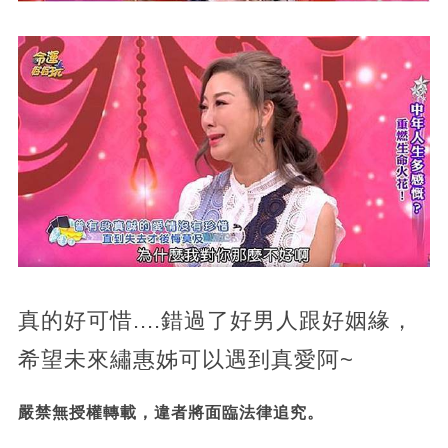
真的好可惜....錯過了好男人跟好姻緣，
希望未來繡惠姊可以遇到真愛阿~
嚴禁無授權轉載，違者將面臨法律追究。