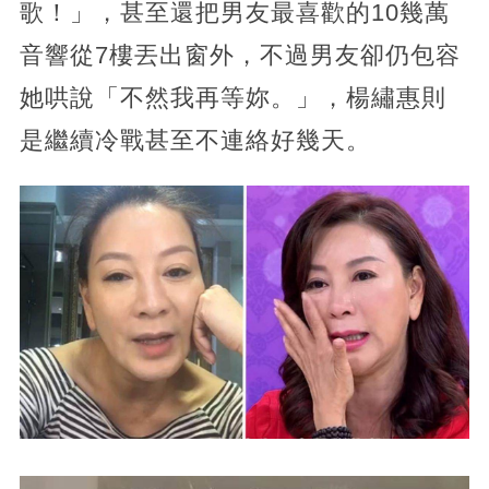
歌！」，甚至還把男友最喜歡的10幾萬
音響從7樓丟出窗外，不過男友卻仍包容
她哄說「不然我再等妳。」，楊繡惠則
是繼續冷戰甚至不連絡好幾天。