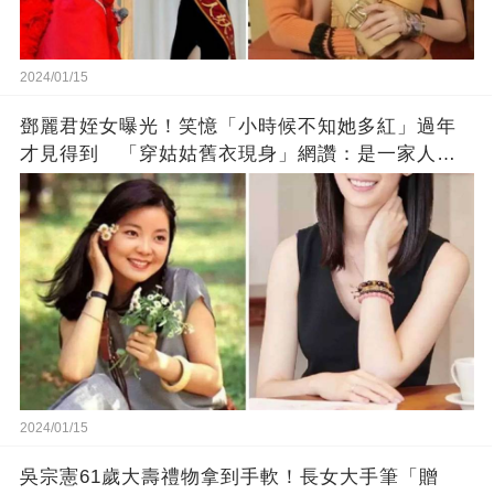
2024/01/15
鄧麗君姪女曝光！笑憶「小時候不知她多紅」過年
才見得到 「穿姑姑舊衣現身」網讚：是一家人沒
錯!
2024/01/15
吳宗憲61歲大壽禮物拿到手軟！長女大手筆「贈