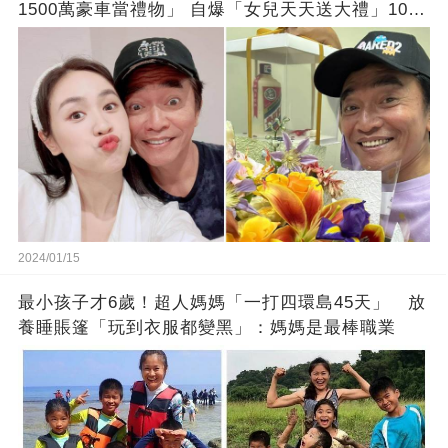
1500萬豪車當禮物」 自爆「女兒天天送大禮」10年
徒弟也不甘示弱!
2024/01/15
最小孩子才6歲！超人媽媽「一打四環島45天」 放
養睡賬篷「玩到衣服都變黑」：媽媽是最棒職業