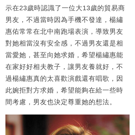
示在23歲時認識了一位大13歲的貿易商
男友，不過當時因為手機不發達，楊繡
惠佑常常在北中南跑場表演，導致男友
對她相當沒有安全感，不過男友還是相
當愛她，甚至向她求婚，希望楊繡惠能
在家好好相夫教子，讓男友養就好，不
過楊繡惠真的太喜歡演戲還有唱歌，因
此婉拒對方求婚，希望能夠在給一些時
間考慮，男友也決定尊重她的想法。