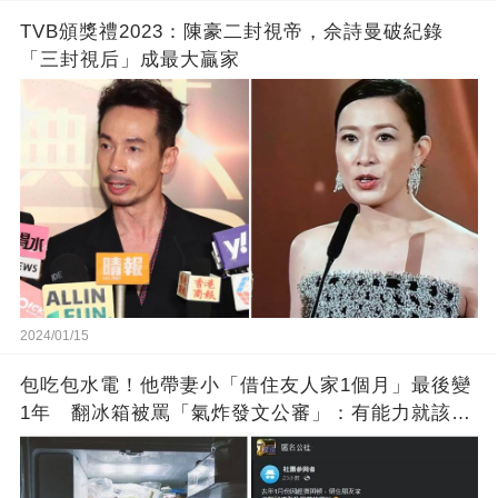
TVB頒獎禮2023：陳豪二封視帝，佘詩曼破紀錄
「三封視后」成最大贏家
2024/01/15
包吃包水電！他帶妻小「借住友人家1個月」最後變
1年 翻冰箱被罵「氣炸發文公審」：有能力就該大
方