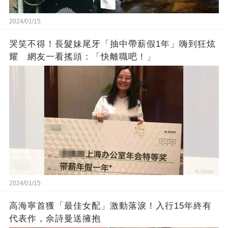
2024/01/15
哭笑不得！長髮妹尾牙「抽中帶薪假1年」嗨到狂炫
耀 網友一看搖頭：「快離職吧！」
2024/01/15
高海寧首獲「最佳女配」激動落淚！入行15年終有
代表作，佘詩曼送擁抱