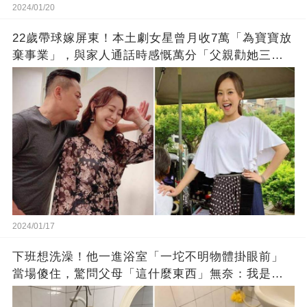
2024/01/20
22歲帶球嫁屏東！本土劇女星曾月收7萬「為寶寶放
棄事業」，與家人通話時感慨萬分「父親勸她三
思」：只有過一次眼淚
2024/01/17
下班想洗澡！他一進浴室「一坨不明物體掛眼前」
當場傻住，驚問父母「這什麼東西」無奈：我是親
生的嗎？