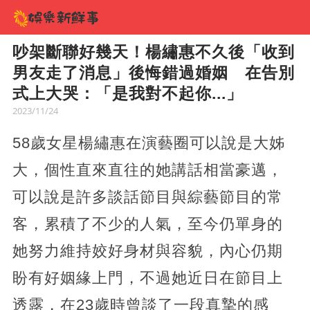
吵架斷聯好幾天！楊繡惠不久後「收到
男友走了消息」後悔錯過婚姻 在告別
式上大哭：「是我對不起你...」
2023/11/24
58歲女星楊繡惠在演藝圈可以說是大姊
大，個性直來直往的她講話相當豪邁，
可以說是許多談話節目與綜藝節目的常
客，累積了不少的人氣，至今仍單身的
她努力維持姣好身材與容貌，內心仍期
盼有好姻緣上門，不過她近日在節目上
透露，在23歲時曾談了一段真摯的感