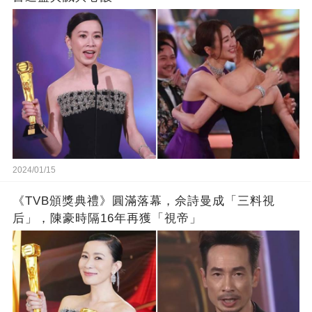
2024/01/15
《TVB頒獎典禮》圓滿落幕，佘詩曼成「三料視
后」，陳豪時隔16年再獲「視帝」