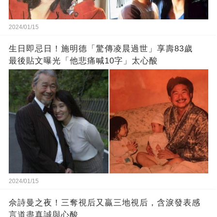
2024/01/15
生日即忌日！施明德「驚傳凌晨過世」享壽83歲
最後貼文曝光「他悲痛喊10字」太心酸
2024/01/15
佘詩曼之夜！三奪視后又贏三地視后，含淚發表感
言道盡真誠與心酸