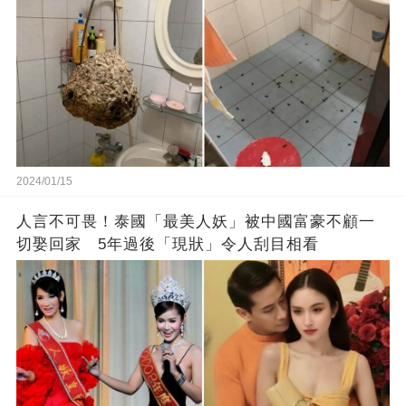
2024/01/15
人言不可畏！泰國「最美人妖」被中國富豪不顧一
切娶回家 5年過後「現狀」令人刮目相看