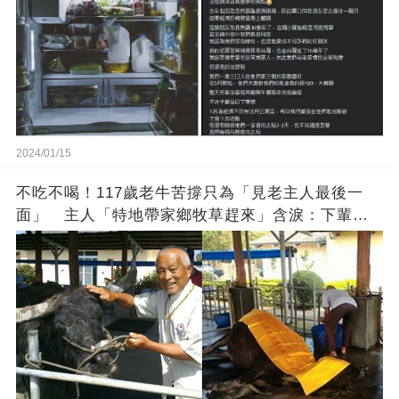
2024/01/15
不吃不喝！117歲老牛苦撐只為「見老主人最後一
面」 主人「特地帶家鄉牧草趕來」含淚：下輩子
找個好人家