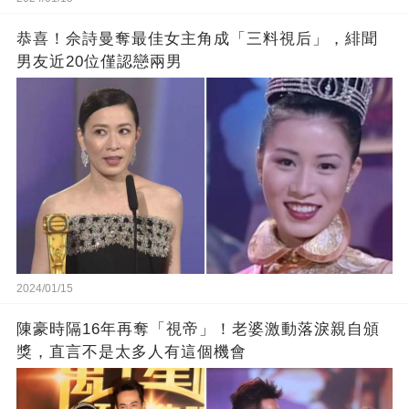
恭喜！佘詩曼奪最佳女主角成「三料視后」，緋聞
男友近20位僅認戀兩男
2024/01/15
陳豪時隔16年再奪「視帝」！老婆激動落淚親自頒
獎，直言不是太多人有這個機會