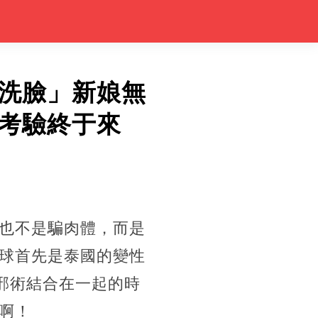
洗臉」新娘無
考驗終于來
也不是騙肉體，而是
球首先是泰國的變性
邪術結合在一起的時
啊！