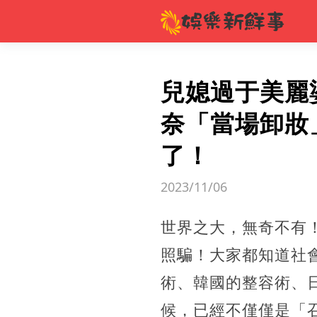
兒媳過于美麗
奈「當場卸妝
了！
2023/11/06
世界之大，無奇不有
照騙！大家都知道社
術、韓國的整容術、
候，已經不僅僅是「