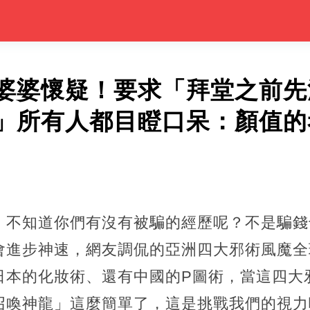
婆婆懷疑！要求「拜堂之前先
」所有人都目瞪口呆：顏值的
！不知道你們有沒有被騙的經歷呢？不是騙錢
會進步神速，網友調侃的亞洲四大邪術風魔全
日本的化妝術、還有中國的P圖術，當這四大
召喚神龍」這麼簡單了，這是挑戰我們的視力